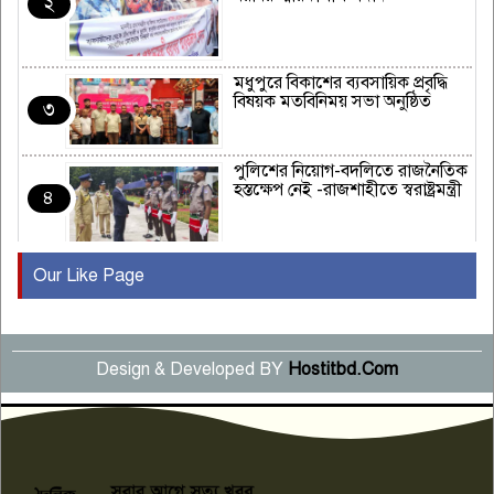
২
মধুপুরে বিকাশের ব্যবসায়িক প্রবৃদ্ধি
বিষয়ক মতবিনিময় সভা অনুষ্ঠিত
৩
পুলিশের নিয়োগ-বদলিতে রাজনৈতিক
হস্তক্ষেপ নেই -রাজশাহীতে স্বরাষ্ট্রমন্ত্রী
৪
Our Like Page
কুষ্টিয়ায় মাছরাঙা টেলিভিশনের ১৫
বছর পূর্তি উদযাপন
৫
Design & Developed BY
Hostitbd.Com
সংবাদ সম্মেলনে অভিযোগ অস্বীকার
উদ্দেশ্য প্রণোদিত সংবাদ প্রকাশের
৬
প্রতিবাদ নাজির হাসানের
পাবনার আটঘরিয়ার একদন্তে সিঁধ