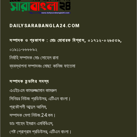
কেটে ঘরে ঢুকে স্কুল শিক্ষিকাকে হত্যা
৭
টয়লেটের ট্যাংকি থেকে লাশ উদ্ধার
রাজশাহীতে সন্ত্রাসী হামলায় গুরুতর
DAILYSARABANGLA24.COM
আহত সাংবাদিক সম্রাট, হাসপাতালে
৮
চিকিৎসাধীন
সম্পাদক ও প্রকাশক : মোঃ মোবারক বিশ্বাস, ০১৭১২-০২৬৫৩৯,
০১৯১১-৮৮৮৮৯২
পাবনা জেলা জাসাসের আহবায়ক
নির্বাহি সম্পাদক মোঃ সোহেল রানা
খালেদ হোসেন পরাগের বিরুদ্ধে
৯
চাঁদাবাজি ও হয়রানির অভিযোগ
ব্যবস্থাপনা সম্পাদকঃ মোছা: কানিজ ফাতেমা
সম্পাদক মন্ডলির সদস্য
বিশ্বের সঙ্গে শিক্ষার্থীদের সংযোগ গড়ে
তুলতে হবে: শিমুল বিশ্বাস
এএইচএম কামরুজ্জামান কামরুল
১০
সিনিয়র নিউজ প্রডিউসর, এটিএন বাংলা।
প্রকৌশলী আব্দুল আলিম,
সম্পাদক মেগা নিউজ.24.কম।
ডাঃ শাহেদ ইমরান এমবিবিএস,
গেষ্ট প্রোগ্রাম প্রডিউসর, এটিএন বাংলা।