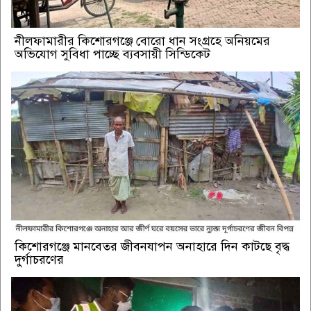
নীলফামারীর কিশোরগঞ্জে বোরো ধান সংগ্রহে অনিয়মের
অভিযোগ সুবিধা পাচ্ছে ব্যবসায়ী সিন্ডিকেট
কিশোরগঞ্জে মানবেতর জীবনযাপন অনাহারে দিন কাটছে বৃদ্ধ
দুর্গাচরণের