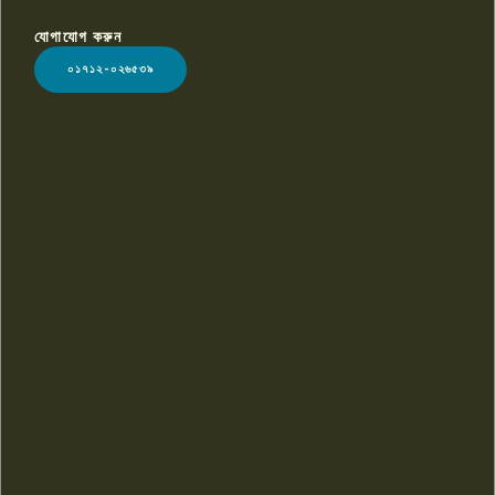
যোগাযোগ করুন
LOGO
০১৭১২-০২৬৫৩৯