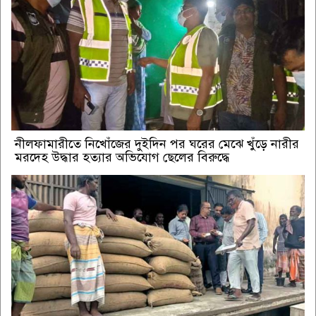
নীলফামারীতে নিখোঁজের দুইদিন পর ঘরের মেঝে খুঁড়ে নারীর
মরদেহ উদ্ধার হত্যার অভিযোগ ছেলের বিরুদ্ধে