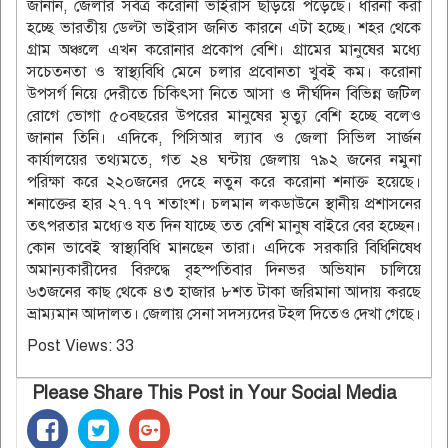
জানান, জেলার সর্বত্র করোনা ভাইরাস ছড়িয়ে পড়েছে। ধারনা করা
হচ্ছে ভারতীয় ডেল্টা ভাইরাস জনিত কারনে এটা হচ্ছে। শহর থেকে
গ্রাম অঞ্চলে এখন করোনার প্রকোপ বেশি। গ্রামের মানুষের মধ্যে
সচেতনতা ও স্বাস্থ্যবিধি মেনে চলার প্রবোনতা খুবই কম। করোনা
উপসর্গ নিয়ে দেরীতে চিকিৎসা নিতে আসা ও দীর্ঘদিন বিভিন্ন জটিল
রোগে ভোগা ৫০বছরের উপরের মানুষের মৃত্যু বেশি হচ্ছে বলেও
জানান তিনি। এদিকে, পিসিআর ল্যাব ও জেলা সিভিল সার্জন
কার্যালয়ের তথ্যমতে, গত ২৪ ঘন্টায় জেলায় ৭৯২ জনের নমুনা
পরিক্ষা করে ২২০জনের দেহে নতুন করে করোনা শনাক্ত হয়েছে।
শনাক্তের হার ২৭.৭৭ শতাংশ। চলমান লকডাউনে স্থানীয় প্রশাসনের
তৎপরতার মধ্যেও যত দিন যাচ্ছে তত বেশি মানুষ বাইরে বের হচ্ছেন।
কোন ভাবেই স্বাস্থ্যবিধি মানছেন তারা। এদিকে সরকারি বিধিনিষেধ
অমান্যকারীদের বিরুদ্ধে বৃহস্পতিবার দিনভর অভিযান চালিয়ে
৬৩জনের কাছ থেকে ৪৩ হাজার ৮শত টাকা জরিমানা আদায় করছে
ভ্রাম্যমান আদালত। জেলায় সেনা সদস্যদের টহল দিতেও দেখা গেছে।
Post Views:
33
Please Share This Post in Your Social Media