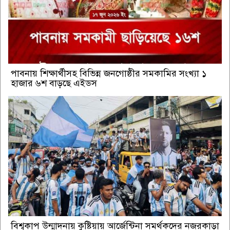
পাবনায় শিক্ষার্থীসহ বিভিন্ন জনগোষ্ঠীর সমকামির সংখ্যা ১
হাজার ৬শ বাড়ছে এইডস
বিশ্বকাপ উন্মাদনায় কুষ্টিয়ায় আর্জেন্টিনা সমর্থকদের নজরকাড়া