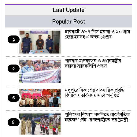
Last Update
Popular Post
চারঘাটে ৩৮৪ পিস ইয়াবা ও ২০ গ্রাম
হেরোইনসহ একজন গ্রেপ্তার
১
পাবনায় মানববন্ধন ও প্রধানমন্ত্রীর
বরাবর স্মারকলিপি প্রদান
২
মধুপুরে বিকাশের ব্যবসায়িক প্রবৃদ্ধি
বিষয়ক মতবিনিময় সভা অনুষ্ঠিত
৩
পুলিশের নিয়োগ-বদলিতে রাজনৈতিক
হস্তক্ষেপ নেই -রাজশাহীতে স্বরাষ্ট্রমন্ত্রী
৪