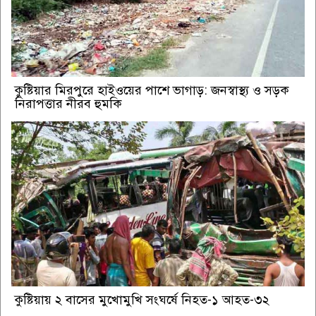
কুষ্টিয়ার মিরপুরে হাইওয়ের পাশে ভাগাড়: জনস্বাস্থ্য ও সড়ক
নিরাপত্তার নীরব হুমকি
কুষ্টিয়ায় ২ বাসের মুখোমুখি সংঘর্ষে নিহত-১ আহত-৩২