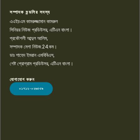
সম্পাদক মন্ডলির সদস্য
বিশ্বের সঙ্গে শিক্ষার্থীদের সংযোগ গড়ে
তুলতে হবে: শিমুল বিশ্বাস
এএইচএম কামরুজ্জামান কামরুল
১০
সিনিয়র নিউজ প্রডিউসর, এটিএন বাংলা।
প্রকৌশলী আব্দুল আলিম,
সম্পাদক মেগা নিউজ.24.কম।
ডাঃ শাহেদ ইমরান এমবিবিএস,
গেষ্ট প্রোগ্রাম প্রডিউসর, এটিএন বাংলা।
যোগাযোগ করুন
LOGO
০১৭১২-০২৬৫৩৯