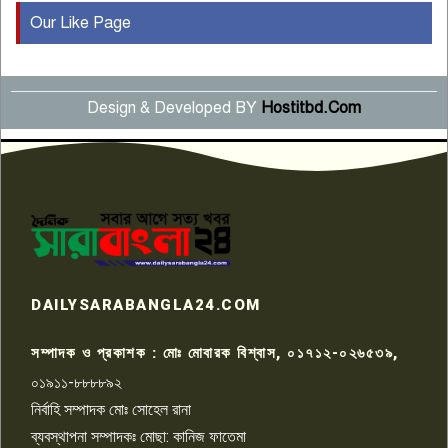
Our Like Page
কুষ্টিয়ায় মাছরাঙা টেলিভিশনের ১৫
বছর পূর্তি উদযাপন
৫
Design & Developed BY
Hostitbd.Com
সংবাদ সম্মেলনে অভিযোগ অস্বীকার
উদ্দেশ্য প্রণোদিত সংবাদ প্রকাশের
৬
প্রতিবাদ নাজির হাসানের
পাবনার আটঘরিয়ার একদন্তে সিঁধ
কেটে ঘরে ঢুকে স্কুল শিক্ষিকাকে হত্যা
৭
টয়লেটের ট্যাংকি থেকে লাশ উদ্ধার
রাজশাহীতে সন্ত্রাসী হামলায় গুরুতর
DAILYSARABANGLA24.COM
আহত সাংবাদিক সম্রাট, হাসপাতালে
৮
চিকিৎসাধীন
সম্পাদক ও প্রকাশক : মোঃ মোবারক বিশ্বাস, ০১৭১২-০২৬৫৩৯,
০১৯১১-৮৮৮৮৯২
পাবনা জেলা জাসাসের আহবায়ক
নির্বাহি সম্পাদক মোঃ সোহেল রানা
খালেদ হোসেন পরাগের বিরুদ্ধে
৯
চাঁদাবাজি ও হয়রানির অভিযোগ
ব্যবস্থাপনা সম্পাদকঃ মোছা: কানিজ ফাতেমা