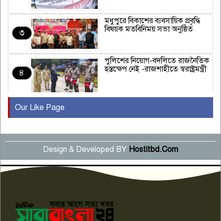
মধুপুরে বিকাশের ব্যবসায়িক প্রবৃদ্ধি
বিষয়ক মতবিনিময় সভা অনুষ্ঠিত
৩
পুলিশের নিয়োগ-বদলিতে রাজনৈতিক
হস্তক্ষেপ নেই -রাজশাহীতে স্বরাষ্ট্রমন্ত্রী
৪
Our Like Page
কুষ্টিয়ায় মাছরাঙা টেলিভিশনের ১৫
বছর পূর্তি উদযাপন
৫
Design & Developed BY
Hostitbd.Com
সংবাদ সম্মেলনে অভিযোগ অস্বীকার
উদ্দেশ্য প্রণোদিত সংবাদ প্রকাশের
৬
প্রতিবাদ নাজির হাসানের
পাবনার আটঘরিয়ার একদন্তে সিঁধ
কেটে ঘরে ঢুকে স্কুল শিক্ষিকাকে হত্যা
৭
টয়লেটের ট্যাংকি থেকে লাশ উদ্ধার