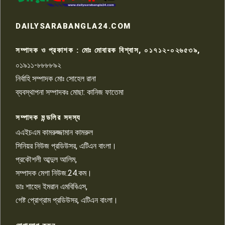
রাজশাহীতে সন্ত্রাসী হামলায় গুরুতর
DAILYSARABANGLA24.COM
আহত সাংবাদিক সম্রাট, হাসপাতালে
৮
চিকিৎসাধীন
সম্পাদক ও প্রকাশক : মোঃ মোবারক বিশ্বাস, ০১৭১২-০২৬৫৩৯,
০১৯১১-৮৮৮৮৯২
পাবনা জেলা জাসাসের আহবায়ক
নির্বাহি সম্পাদক মোঃ সোহেল রানা
খালেদ হোসেন পরাগের বিরুদ্ধে
৯
চাঁদাবাজি ও হয়রানির অভিযোগ
ব্যবস্থাপনা সম্পাদকঃ মোছা: কানিজ ফাতেমা
সম্পাদক মন্ডলির সদস্য
বিশ্বের সঙ্গে শিক্ষার্থীদের সংযোগ গড়ে
তুলতে হবে: শিমুল বিশ্বাস
এএইচএম কামরুজ্জামান কামরুল
১০
সিনিয়র নিউজ প্রডিউসর, এটিএন বাংলা।
প্রকৌশলী আব্দুল আলিম,
সম্পাদক মেগা নিউজ.24.কম।
ডাঃ শাহেদ ইমরান এমবিবিএস,
গেষ্ট প্রোগ্রাম প্রডিউসর, এটিএন বাংলা।