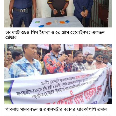
চারঘাটে ৩৮৪ পিস ইয়াবা ও ২০ গ্রাম হেরোইনসহ একজন
গ্রেপ্তার
পাবনায় মানববন্ধন ও প্রধানমন্ত্রীর বরাবর স্মারকলিপি প্রদান