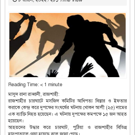
৮ এপ্রিল, ২০২২ / ২৮১ Time View
Reading Time:
< 1
minute
মাসুদ রানা রাব্বানী, রাজশাহী:
রাজশাহীর চারঘাটে মসজিদ কমিটির আধিপত্য বিস্তার ও ইফতার
করাকে কেন্দ্র করে দুপক্ষের সংঘর্ষের ঘটনায় খোকন আলী (২৫) নামের
এক ব্যাক্তি নিহত হয়েছেন। এ ঘটনায় দুপক্ষের কমপক্ষে ১৫ জন আহত
হয়েছেন।
আহতদের উদ্ধার করে চারঘাট, পুঠিয়া ও রাজশাহীর বিভিন্ন
হাসপাতালে নেয়া হয়েছে বলে জানা গেছে।