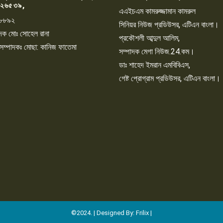
২৬৫৩৯,
এএইচএম কামরুজ্জামান কামরুল
৮৮৯২
সিনিয়র নিউজ প্রডিউসর, এটিএন বাংলা।
্পাদক মোঃ সোহেল রানা
প্রকৌশলী আব্দুল আলিম,
 সম্পাদকঃ মোছা: কানিজ ফাতেমা
সম্পাদক মেগা নিউজ.24.কম।
ডাঃ শাহেদ ইমরান এমবিবিএস,
গেষ্ট প্রোগ্রাম প্রডিউসর, এটিএন বাংলা।
©2024. | Designed By: Frilix |