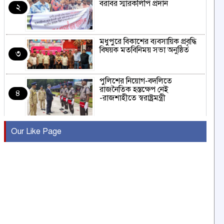
বরাবর স্মারকলিপি প্রদান
২
মধুপুরে বিকাশের ব্যবসায়িক প্রবৃদ্ধি
বিষয়ক মতবিনিময় সভা অনুষ্ঠিত
৩
পুলিশের নিয়োগ-বদলিতে
রাজনৈতিক হস্তক্ষেপ নেই
৪
-রাজশাহীতে স্বরাষ্ট্রমন্ত্রী
কুষ্টিয়ায় মাছরাঙা টেলিভিশনের ১৫
Our Like Page
বছর পূর্তি উদযাপন
৫
সংবাদ সম্মেলনে অভিযোগ অস্বীকার
উদ্দেশ্য প্রণোদিত সংবাদ প্রকাশের
৬
প্রতিবাদ নাজির হাসানের
পাবনার আটঘরিয়ার একদন্তে সিঁধ