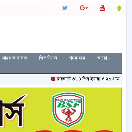
আইন আদালত
লিড নিউজ
গনমাধ্যম
আরো
চারঘাটে ৩৮৪ পিস ইয়াবা ও ২০ গ্রাম হেরোইনসহ একজন গ্