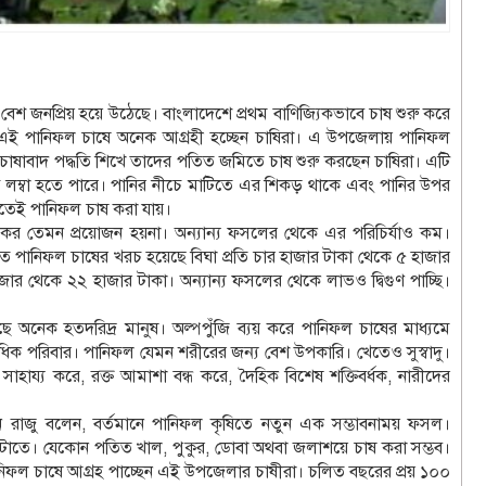
 জনপ্রিয় হয়ে উঠেছে। বাংলাদেশে প্রথম বাণিজ্যিকভাবে চাষ শুরু করে
 এই পানিফল চাষে অনেক আগ্রহী হচ্ছেন চাষিরা। এ উপজেলায় পানিফল
ে চাষাবাদ পদ্ধতি শিখে তাদের পতিত জমিতে চাষ শুরু করছেন চাষিরা। এটি
ত লম্বা হতে পারে। পানির নীচে মাটিতে এর শিকড় থাকে এবং পানির উপর
িতেই পানিফল চাষ করা যায়।
 তেমন প্রয়োজন হয়না। অন্যান্য ফসলের থেকে এর পরিচির্যাও কম।
তে পানিফল চাষের খরচ হয়েছে বিঘা প্রতি চার হাজার টাকা থেকে ৫ হাজার
ার থেকে ২২ হাজার টাকা। অন্যান্য ফসলের থেকে লাভও দ্বিগুণ পাচ্ছি।
 অনেক হতদরিদ্র মানুষ। অল্পপুঁজি ব্যয় করে পানিফল চাষের মাধ্যমে
াধিক পরিবার। পানিফল যেমন শরীরের জন্য বেশ উপকারি। খেতেও সুস্বাদু।
ে সাহায্য করে, রক্ত আমাশা বন্ধ করে, দৈহিক বিশেষ শক্তিবর্ধক, নারীদের
ান রাজু বলেন, বর্তমানে পানিফল কৃষিতে নতুন এক সম্ভাবনাময় ফসল।
তার ঘটাতে। যেকোন পতিত খাল, পুকুর, ডোবা অথবা জলাশয়ে চাষ করা সম্ভব।
িফল চাষে আগ্রহ পাচ্ছেন এই উপজেলার চাষীরা। চলিত বছরের প্রয় ১০০