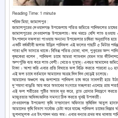
Reading Time:
1
minute
শরিফ মিয়া, জামালপুর :
জামালপুরের দেওয়ানগঞ্জ উপজেলায় পতিত জমিতে পানিফলের চাষের বেশ
জামালপুরের দেওয়ানগঞ্জ উপজেলায়। কম খরচে বেশি লাভ হওয়ায়
উৎপাদনে সফলতা পাওয়ায় অন্যান্য উপজেলার চাষিরা অনুপ্রাণিত হয়
একটি বর্ষজীবী জলজ উদ্ভিদ পানিফল এই ফলের গাছটি ৫ মিটার পর্যন্
পাতা গুলি ভাসতে থাকে। বিভিন্ন পতিত ডোবা, খাল, পুকুরের অল্প পান
কৃষকেরা বলেন , পানিফল চাষে আমরা লাভবান যেমন সার কীটনাশকের
অল্পপুঁজি ব্যয় করে লাভ বেশী। খেতেও সুস্বাদু। এবছর আমাদের জমি
টাকা । আশা করি এবার প্রতি বিঘাতে ফল বিক্রি করতে পারবো ২০ হাজ
এই ফল চাষে বর্তমানে আমাদের আগ্রহ দিন দিন বেড়েই চলেছে।
আমাদের অঞ্চলে বদ্ধ জলাশয়ে পানিফল চাষ করে সাবলম্বী হয়ে উঠছে
দু’পয়সা বাড়তি আয় করে অভাবের সংসারে সচ্ছলতা এনেছে প্রায় শত
এই ফল শরীরের পুষ্টির অভাব দূর করে, ব্লাড প্রেসার নিয়ন্ত্রণে করত
মাজুরতার আধিক্যজনিত সমস্যা ঠিক করতে খুবই উপকারী।
দেওয়ানগঞ্জ উপজেলা কৃষি সম্প্রসারণ অফিসার কৃষিবিদ আবুল হাস
আমাদের কৃষি বিভাগ সর্বোচ্চ চেষ্টা করে যাচ্ছে পানিফল চাষের বিস্
তুলনামূলক এর উৎপাদন খরচ কম। এবার বন্যার প্রখর কম থাকায় পান