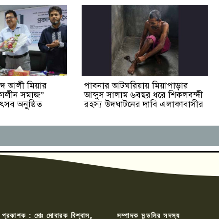
দে আলী মিয়ার
পাবনার আটঘরিয়ায় মিয়াপাড়ার
মকালীন সমাজ”
আব্দুস সালাম ৬বছর ধরে শিকলবন্দী
 উৎসব অনুষ্ঠিত
রহস্য উদঘাটনের দাবি এলাকাবাসীর
 প্রকাশক : মোঃ মোবারক বিশ্বাস,
সম্পাদক মন্ডলির সদস্য