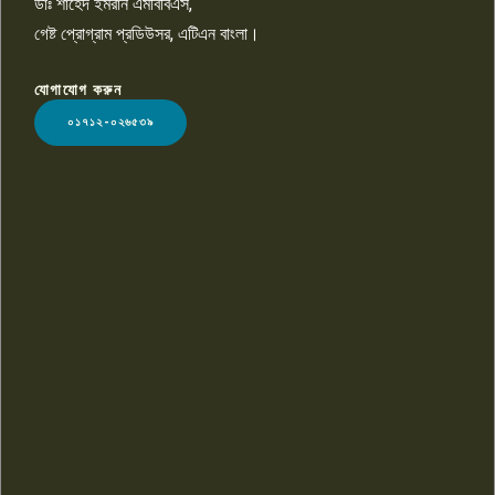
ডাঃ শাহেদ ইমরান এমবিবিএস,
গেষ্ট প্রোগ্রাম প্রডিউসর, এটিএন বাংলা।
যোগাযোগ করুন
LOGO
০১৭১২-০২৬৫৩৯