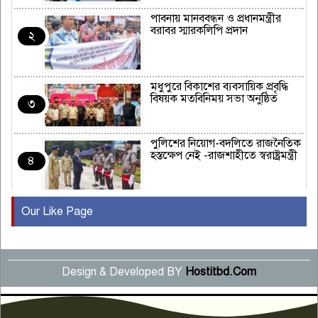
পাবনায় মানববন্ধন ও প্রধানমন্ত্রীর
বরাবর স্মারকলিপি প্রদান
২
মধুপুরে বিকাশের ব্যবসায়িক প্রবৃদ্ধি
বিষয়ক মতবিনিময় সভা অনুষ্ঠিত
৩
পুলিশের নিয়োগ-বদলিতে রাজনৈতিক
হস্তক্ষেপ নেই -রাজশাহীতে স্বরাষ্ট্রমন্ত্রী
৪
Our Like Page
কুষ্টিয়ায় মাছরাঙা টেলিভিশনের ১৫
বছর পূর্তি উদযাপন
৫
Design & Developed BY
Hostitbd.Com
সংবাদ সম্মেলনে অভিযোগ অস্বীকার
উদ্দেশ্য প্রণোদিত সংবাদ প্রকাশের
৬
প্রতিবাদ নাজির হাসানের