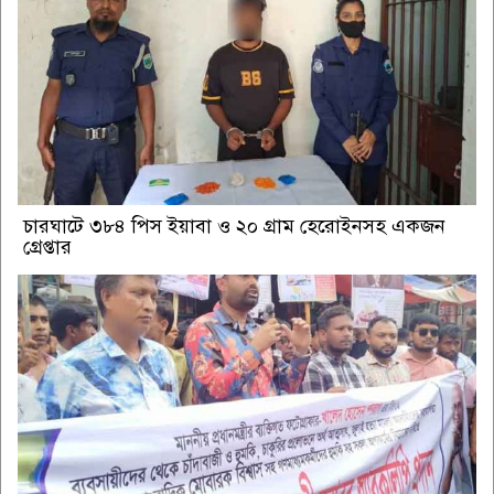
চারঘাটে ৩৮৪ পিস ইয়াবা ও ২০ গ্রাম হেরোইনসহ একজন
গ্রেপ্তার