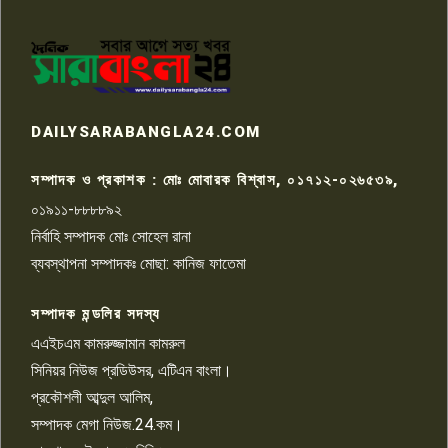
পাবনার আটঘরিয়ার একদন্তে সিঁধ
কেটে ঘরে ঢুকে স্কুল শিক্ষিকাকে হত্যা
৭
টয়লেটের ট্যাংকি থেকে লাশ উদ্ধার
রাজশাহীতে সন্ত্রাসী হামলায় গুরুতর
DAILYSARABANGLA24.COM
আহত সাংবাদিক সম্রাট, হাসপাতালে
৮
চিকিৎসাধীন
সম্পাদক ও প্রকাশক : মোঃ মোবারক বিশ্বাস, ০১৭১২-০২৬৫৩৯,
০১৯১১-৮৮৮৮৯২
পাবনা জেলা জাসাসের আহবায়ক
নির্বাহি সম্পাদক মোঃ সোহেল রানা
খালেদ হোসেন পরাগের বিরুদ্ধে
৯
চাঁদাবাজি ও হয়রানির অভিযোগ
ব্যবস্থাপনা সম্পাদকঃ মোছা: কানিজ ফাতেমা
সম্পাদক মন্ডলির সদস্য
বিশ্বের সঙ্গে শিক্ষার্থীদের সংযোগ গড়ে
তুলতে হবে: শিমুল বিশ্বাস
এএইচএম কামরুজ্জামান কামরুল
১০
সিনিয়র নিউজ প্রডিউসর, এটিএন বাংলা।
প্রকৌশলী আব্দুল আলিম,
সম্পাদক মেগা নিউজ.24.কম।