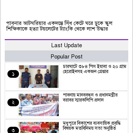
পাবনার আটঘরিয়ার একদন্তে সিঁধ কেটে ঘরে ঢুকে স্কুল
শিক্ষিকাকে হত্যা টয়লেটের ট্যাংকি থেকে লাশ উদ্ধার
Last Update
Popular Post
চারঘাটে ৩৮৪ পিস ইয়াবা ও ২০ গ্রাম
হেরোইনসহ একজন গ্রেপ্তার
১
পাবনায় মানববন্ধন ও প্রধানমন্ত্রীর
বরাবর স্মারকলিপি প্রদান
২
মধুপুরে বিকাশের ব্যবসায়িক প্রবৃদ্ধি
বিষয়ক মতবিনিময় সভা অনুষ্ঠিত
৩