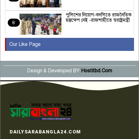
পুলিশের নিয়োগ-বদলিতে রাজনৈতিক
হস্তক্ষেপ নেই -রাজশাহীতে স্বরাষ্ট্রমন্ত্রী
৪
Our Like Page
কুষ্টিয়ায় মাছরাঙা টেলিভিশনের ১৫
বছর পূর্তি উদযাপন
৫
Design & Developed BY
Hostitbd.Com
সংবাদ সম্মেলনে অভিযোগ অস্বীকার
উদ্দেশ্য প্রণোদিত সংবাদ প্রকাশের
৬
প্রতিবাদ নাজির হাসানের
পাবনার আটঘরিয়ার একদন্তে সিঁধ
কেটে ঘরে ঢুকে স্কুল শিক্ষিকাকে হত্যা
৭
টয়লেটের ট্যাংকি থেকে লাশ উদ্ধার
রাজশাহীতে সন্ত্রাসী হামলায় গুরুতর
DAILYSARABANGLA24.COM
আহত সাংবাদিক সম্রাট, হাসপাতালে
৮