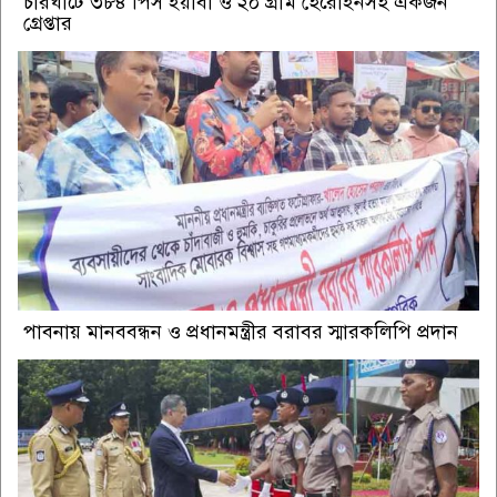
চারঘাটে ৩৮৪ পিস ইয়াবা ও ২০ গ্রাম হেরোইনসহ একজন
গ্রেপ্তার
পাবনায় মানববন্ধন ও প্রধানমন্ত্রীর বরাবর স্মারকলিপি প্রদান