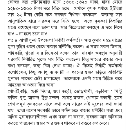
কেজির বস্তা গোসাঁইবাড়ি হাটে ১৩০০-১৩২০ টাকা, হবির মোরে
১২৮০-১৩০০ টাকা দরে বিক্রি হচ্ছে। যেখানে কৃষক পর্যায়ে ইউরিয়া
সার ২২ টাকা কেজি দরে সরকার নির্ধারণ করেছেন। অন্যান্য সার
আনুপাতিক হারে এরকম দরে বিক্রি হচ্ছে। এতে কৃষকরা বিভ্রান্তির
মধ্যে রয়েছেন বলে জানা যায়। সার বিক্রেতারা বলছেন এ দরে নিলে
নাও – না হলে চলে যাও।
গত ৪ আগষ্ট ধুনট উপজেলা নির্বাহী কর্মকর্তা সন্জয় কুমার মহন্ত সারের
মূল্য বৃদ্ধির গুজব রোধে বাজার মনিটরিং করেন। এ সময় সকল ডিলার,
পাইকারি, খুচরা সার বিক্রেতা বলেন তারা যারযার অবস্থান অনুযায়ী
সরকারি নির্ধারিত মূল্যে সার বিক্রি করছেন। কিন্তু সারের বাজার অন্য
কথা বলছেন, অন্য চিত্র দেখা যাচ্ছে। ঐ দিনেই নির্বাহী কর্মকর্তা
বলেছিলেন, কিছু অসাধু ব্যাবসায়ী এ ধরনের গুজব ছড়িয়ে অতিরিক্ত
মুনাফা লাভের চেষ্টা চালাচ্ছেন। তাদেরকে এখনি সময় চিন্তিত করে
আইনের আওতায় নিয়ে আসা।
গোসাঁইবাড়ি, ছোট দিয়ার, গুয়া ডহুরী, জোড়খালী, বড়বিলা ‘ মিন্টু
ফকির, বুলু আকন্দ, টুকু মন্ডল, সামসু মন্ডল, গোলাম রব্বানী, সুমন
শেখ প্রমুখ কৃষকদের সাথে কথা বলে সারের এই মূল্যের কথা জানা
যায়। তারা বলেন সরকারি ভাবে কঠিন হস্তে বাজার মনিটরিং করা এবং
অধিক মুনাফালোভীদের এখন দমন না করলে, কৃষকরা আর কৃষিকাজ
করতে পারবেনা। গুজব আর গুজব থাকবে না বাস্তবে রুপ নেবে।