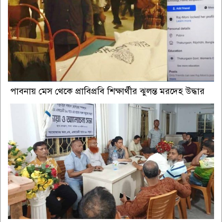
পাবনায় মেস থেকে প্রাবিপ্রবি শিক্ষার্থীর ঝুলন্ত মরদেহ উদ্ধার