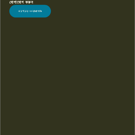
যোগাযোগ করুন
LOGO
০১৭১২-০২৬৫৩৯