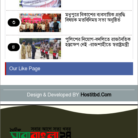
মধুপুরে বিকাশের ব্যবসায়িক প্রবৃদ্ধি
বিষয়ক মতবিনিময় সভা অনুষ্ঠিত
৩
পুলিশের নিয়োগ-বদলিতে রাজনৈতিক
হস্তক্ষেপ নেই -রাজশাহীতে স্বরাষ্ট্রমন্ত্রী
৪
Our Like Page
কুষ্টিয়ায় মাছরাঙা টেলিভিশনের ১৫
বছর পূর্তি উদযাপন
৫
Design & Developed BY
Hostitbd.Com
সংবাদ সম্মেলনে অভিযোগ অস্বীকার
উদ্দেশ্য প্রণোদিত সংবাদ প্রকাশের
৬
প্রতিবাদ নাজির হাসানের
পাবনার আটঘরিয়ার একদন্তে সিঁধ
কেটে ঘরে ঢুকে স্কুল শিক্ষিকাকে হত্যা
৭
টয়লেটের ট্যাংকি থেকে লাশ উদ্ধার