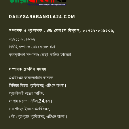
রাজশাহীতে সন্ত্রাসী হামলায় গুরুতর
DAILYSARABANGLA24.COM
আহত সাংবাদিক সম্রাট, হাসপাতালে
৮
চিকিৎসাধীন
সম্পাদক ও প্রকাশক : মোঃ মোবারক বিশ্বাস, ০১৭১২-০২৬৫৩৯,
০১৯১১-৮৮৮৮৯২
পাবনা জেলা জাসাসের আহবায়ক
নির্বাহি সম্পাদক মোঃ সোহেল রানা
খালেদ হোসেন পরাগের বিরুদ্ধে
৯
চাঁদাবাজি ও হয়রানির অভিযোগ
ব্যবস্থাপনা সম্পাদকঃ মোছা: কানিজ ফাতেমা
সম্পাদক মন্ডলির সদস্য
বিশ্বের সঙ্গে শিক্ষার্থীদের সংযোগ গড়ে
তুলতে হবে: শিমুল বিশ্বাস
এএইচএম কামরুজ্জামান কামরুল
১০
সিনিয়র নিউজ প্রডিউসর, এটিএন বাংলা।
প্রকৌশলী আব্দুল আলিম,
সম্পাদক মেগা নিউজ.24.কম।
ডাঃ শাহেদ ইমরান এমবিবিএস,
গেষ্ট প্রোগ্রাম প্রডিউসর, এটিএন বাংলা।