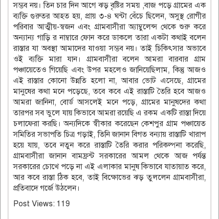
সম্ভব নয়। তিন চার দিন আগে ঝড় বৃষ্টির সময় ,বাজ পড়ে গ্রামের এক
ব্যক্তি গুরুতর আহত হয়, প্রায় ৩-৪ ঘন্টা বেঁচে ছিলেন, অসুস্থ রোগীর
পরিবার আত্মীয়-স্বজন এবং গ্রামবাসীরা অ্যাম্বুলেন্স থেকে শুরু করে
অন্যান্য গাড়ি র নাম্বারে ফোন করে ডাকলে তারা একটা কথাই বলেন
রাস্তার যা অবস্থা আমাদের যাওয়া সম্ভব নয়। তাই চিকিৎসার অভাবে
ওই ব্যক্তি মারা যান। গ্রামবাসীরা বলেন আমরা বারবার গ্রাম
পঞ্চায়েতেও গিয়েছি এবং উপর মহলেও জানিয়েছিলাম, কিন্তু আজও
এই রাস্তার কোনো উন্নতি হলো না, আবার ভোট এসেছে, গ্রামের
মানুষের কথা মনে পড়েছে, তবে কবে এই রাস্তাটি তৈরি হবে আজও
আমরা জানিনা, বোর্ড আসলেই মনে পড়ে, গ্রামের মানুষদের কথা
তারপর সব ভুলে যায় কিভাবে আমরা রয়েছি এ রকম একটি রাস্তা দিয়ে
চলাফেরা করছি। অন্যদিকে স্বীকার করেছেন কেশপুর গ্রাম পঞ্চায়েত‌
সমিতির সভাপতি চিত্র গড়াই, তিনি জানান বিগত বন্যায় রাস্তাটি খারাপ
হয়ে যায়, তবে নতুন করে রাস্তাটি তৈরি করার পরিকল্পনা করেছি,
গ্রামবাসীরা জানান বামফ্রন্ট সরকারের আমল থেকে আজ পর্যন্ত
সরকারের চোখে পড়ে না এই এলাকার মানুষ কিভাবে যাতায়াত করে,
আর কবে রাস্তা ঠিক হবে, তাই বিক্ষোভের ঝড় তুললেন গ্রামবাসীরা,
প্রতিবাদে গর্জে উঠলেন।
Post Views:
119