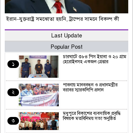
ইরান–যুক্তরাষ্ট্র সমঝোতা হয়নি, ট্রাম্পের সামনে বিকল্প কী
Last Update
Popular Post
চারঘাটে ৩৮৪ পিস ইয়াবা ও ২০ গ্রাম
হেরোইনসহ একজন গ্রেপ্তার
১
পাবনায় মানববন্ধন ও প্রধানমন্ত্রীর
বরাবর স্মারকলিপি প্রদান
২
মধুপুরে বিকাশের ব্যবসায়িক প্রবৃদ্ধি
বিষয়ক মতবিনিময় সভা অনুষ্ঠিত
৩