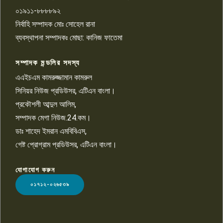
০১৯১১-৮৮৮৮৯২
পাবনা জেলা জাসাসের আহবায়ক
নির্বাহি সম্পাদক মোঃ সোহেল রানা
খালেদ হোসেন পরাগের বিরুদ্ধে
৯
চাঁদাবাজি ও হয়রানির অভিযোগ
ব্যবস্থাপনা সম্পাদকঃ মোছা: কানিজ ফাতেমা
সম্পাদক মন্ডলির সদস্য
বিশ্বের সঙ্গে শিক্ষার্থীদের সংযোগ গড়ে
তুলতে হবে: শিমুল বিশ্বাস
এএইচএম কামরুজ্জামান কামরুল
১০
সিনিয়র নিউজ প্রডিউসর, এটিএন বাংলা।
প্রকৌশলী আব্দুল আলিম,
সম্পাদক মেগা নিউজ.24.কম।
ডাঃ শাহেদ ইমরান এমবিবিএস,
গেষ্ট প্রোগ্রাম প্রডিউসর, এটিএন বাংলা।
যোগাযোগ করুন
LOGO
০১৭১২-০২৬৫৩৯