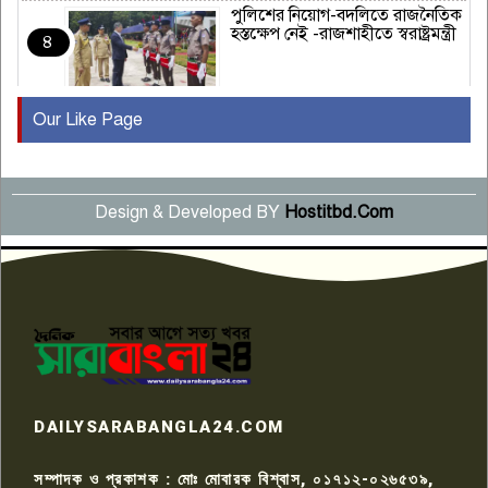
পুলিশের নিয়োগ-বদলিতে রাজনৈতিক
হস্তক্ষেপ নেই -রাজশাহীতে স্বরাষ্ট্রমন্ত্রী
৪
Our Like Page
কুষ্টিয়ায় মাছরাঙা টেলিভিশনের ১৫
বছর পূর্তি উদযাপন
৫
Design & Developed BY
Hostitbd.Com
সংবাদ সম্মেলনে অভিযোগ অস্বীকার
উদ্দেশ্য প্রণোদিত সংবাদ প্রকাশের
৬
প্রতিবাদ নাজির হাসানের
পাবনার আটঘরিয়ার একদন্তে সিঁধ
কেটে ঘরে ঢুকে স্কুল শিক্ষিকাকে হত্যা
৭
টয়লেটের ট্যাংকি থেকে লাশ উদ্ধার
রাজশাহীতে সন্ত্রাসী হামলায় গুরুতর
DAILYSARABANGLA24.COM
আহত সাংবাদিক সম্রাট, হাসপাতালে
৮
চিকিৎসাধীন
সম্পাদক ও প্রকাশক : মোঃ মোবারক বিশ্বাস, ০১৭১২-০২৬৫৩৯,