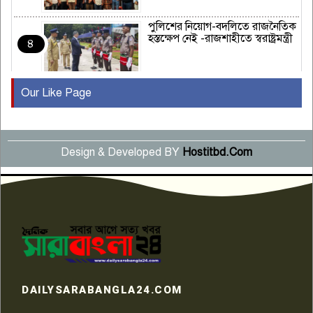
পুলিশের নিয়োগ-বদলিতে রাজনৈতিক
হস্তক্ষেপ নেই -রাজশাহীতে স্বরাষ্ট্রমন্ত্রী
৪
Our Like Page
কুষ্টিয়ায় মাছরাঙা টেলিভিশনের ১৫
বছর পূর্তি উদযাপন
৫
Design & Developed BY
Hostitbd.Com
সংবাদ সম্মেলনে অভিযোগ অস্বীকার
উদ্দেশ্য প্রণোদিত সংবাদ প্রকাশের
৬
প্রতিবাদ নাজির হাসানের
পাবনার আটঘরিয়ার একদন্তে সিঁধ
কেটে ঘরে ঢুকে স্কুল শিক্ষিকাকে হত্যা
৭
টয়লেটের ট্যাংকি থেকে লাশ উদ্ধার
রাজশাহীতে সন্ত্রাসী হামলায় গুরুতর
DAILYSARABANGLA24.COM
আহত সাংবাদিক সম্রাট, হাসপাতালে
৮
চিকিৎসাধীন