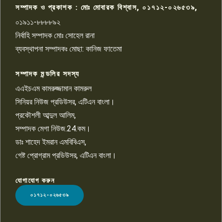
সম্পাদক ও প্রকাশক : মোঃ মোবারক বিশ্বাস, ০১৭১২-০২৬৫৩৯,
০১৯১১-৮৮৮৮৯২
পাবনা জেলা জাসাসের আহবায়ক
নির্বাহি সম্পাদক মোঃ সোহেল রানা
খালেদ হোসেন পরাগের বিরুদ্ধে
৯
চাঁদাবাজি ও হয়রানির অভিযোগ
ব্যবস্থাপনা সম্পাদকঃ মোছা: কানিজ ফাতেমা
সম্পাদক মন্ডলির সদস্য
বিশ্বের সঙ্গে শিক্ষার্থীদের সংযোগ গড়ে
তুলতে হবে: শিমুল বিশ্বাস
এএইচএম কামরুজ্জামান কামরুল
১০
সিনিয়র নিউজ প্রডিউসর, এটিএন বাংলা।
প্রকৌশলী আব্দুল আলিম,
সম্পাদক মেগা নিউজ.24.কম।
ডাঃ শাহেদ ইমরান এমবিবিএস,
গেষ্ট প্রোগ্রাম প্রডিউসর, এটিএন বাংলা।
যোগাযোগ করুন
LOGO
০১৭১২-০২৬৫৩৯