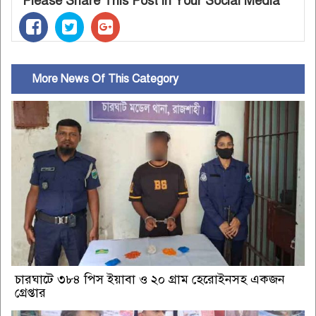
Please Share This Post in Your Social Media
More News Of This Category
চারঘাটে ৩৮৪ পিস ইয়াবা ও ২০ গ্রাম হেরোইনসহ একজন
গ্রেপ্তার