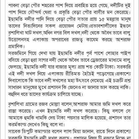
পাবনা বেড়া পৌর শহরের পাশ দিয়ে প্রবাহিত হয়ে গেছে, নদীটির দুই
পাশ দিয়ে সৌন্দর্য ঘেরা ও প্রকৃতি বেড়া পৌর বাসীর মন কেরেছে।
ইছামতি নদীর পানি দিয়ে বেড়া পৌর সভার প্রায় ১৫ মহল্লার মানুষ
তাদের নিত্যদিনের সকল প্রয়োজন মেটায়।প্রভাবশালীদের ইন্ধনে
বৃশালিখা ঘাট দখল,অধিন নগর বিল দখল,নদী থেকে অবৈধ ভাবে বালু
উত্তোলনসহ এলাকায় অপরাধের রাজত্ব কাযেম করছে আশরাফ
প্রমানিক।
সরজমিনে গিয়ে দেখা যায় ইছামতি নদীর পৃর্ব পাশে লোহার পাইপ
বসিয়ে বেড়া হুরা সাগর নদী থেকে অবৈধ ভাবে ড্রেজারের মাধ্যমে বালু
ফেলছে, ইছামতি নদী যার বাজার মূল্য প্রায় শত কোটি টাকা। সরকারি
এই নদী দখল নিয়ে এলাকায় রীতিমত হৈচৈই পড়েগেছে।প্রকাশ্যে
দিবালোকে কি ভাবে নদী দখলের মহা উৎসবে নেমেছে এই চক্রটি প্রশ্ন
সাধারন মানুষের মুখে প্রশাসন কি জেনেও না জানার ভান করছে নাকি।
বহুদিন ধরে তাদের কার্যক্রম চালিয়ে যাচ্ছে।
বৃশালিখা গ্রামের রজব মোল্লা বলেন,আশরাফ আমার জমি দখল করে
রাস্তা করেছে। এখন ইছামতি নদী দখল করেছে। কিছু বললে সে
আমাকে হুমকি ধামকি দেয় টাকা পয়সার মালিক হয়েছে, প্রশাসন তার
করর্মকান্ড দেখেও কিছু বলে না।
সাবেক ডিপুটি কমান্ডার বলেন লাল মিয়া জানান, রাতে দিনে প্রকাশ্যে
সরকারি ইছামতি নদী দখল করছে। প্রশাসন বিষয় টি নজরে নিচ্ছে না