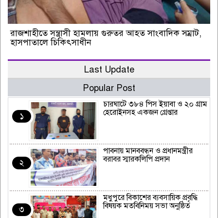
রাজশাহীতে সন্ত্রাসী হামলায় গুরুতর আহত সাংবাদিক সম্রাট,
হাসপাতালে চিকিৎসাধীন
Last Update
Popular Post
চারঘাটে ৩৮৪ পিস ইয়াবা ও ২০ গ্রাম
হেরোইনসহ একজন গ্রেপ্তার
১
পাবনায় মানববন্ধন ও প্রধানমন্ত্রীর
বরাবর স্মারকলিপি প্রদান
২
মধুপুরে বিকাশের ব্যবসায়িক প্রবৃদ্ধি
বিষয়ক মতবিনিময় সভা অনুষ্ঠিত
৩