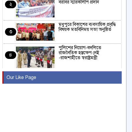
বরাবর স্মারকলিপি প্রদান
২
মধুপুরে বিকাশের ব্যবসায়িক প্রবৃদ্ধি
বিষয়ক মতবিনিময় সভা অনুষ্ঠিত
৩
পুলিশের নিয়োগ-বদলিতে
রাজনৈতিক হস্তক্ষেপ নেই
৪
-রাজশাহীতে স্বরাষ্ট্রমন্ত্রী
কুষ্টিয়ায় মাছরাঙা টেলিভিশনের ১৫
Our Like Page
বছর পূর্তি উদযাপন
৫
সংবাদ সম্মেলনে অভিযোগ অস্বীকার
উদ্দেশ্য প্রণোদিত সংবাদ প্রকাশের
৬
প্রতিবাদ নাজির হাসানের
পাবনার আটঘরিয়ার একদন্তে সিঁধ