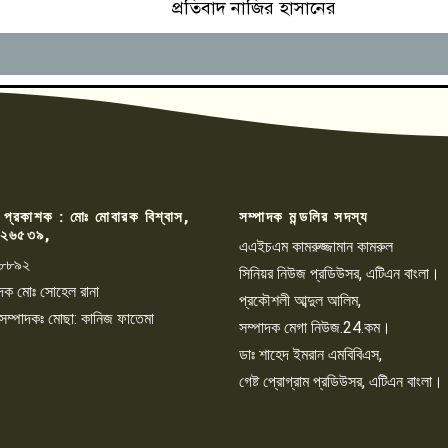
প্রতিবাদ নাজির হাসানের
 প্রকাশক : মোঃ মোবারক বিশ্বাস,
সম্পাদক মন্ডলির সদস্য
২৬৫৩৯,
এএইচএম কামরুজ্জামান কামরুল
৮৮৯২
সিনিয়র নিউজ প্রডিউসর, এটিএন বাংলা।
্পাদক মোঃ সোহেল রানা
প্রকৌশলী আব্দুল আলিম,
 সম্পাদকঃ মোছা: কানিজ ফাতেমা
সম্পাদক মেগা নিউজ.24.কম।
ডাঃ শাহেদ ইমরান এমবিবিএস,
গেষ্ট প্রোগ্রাম প্রডিউসর, এটিএন বাংলা।