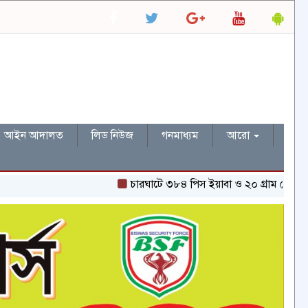
আইন আদালত
লিড নিউজ
গনমাধ্যম
আরো
চারঘাটে ৩৮৪ পিস ইয়াবা ও ২০ গ্রাম হেরোইনসহ একজন গ্