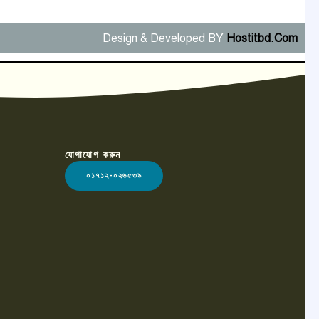
Design & Developed BY
Hostitbd.Com
যোগাযোগ করুন
০১৭১২-০২৬৫৩৯