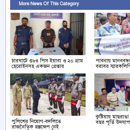
More News Of This Category
চারঘাটে ৩৮৪ পিস ইয়াবা ও ২০ গ্রাম
পাবনায় মানববন্ধন 
হেরোইনসহ একজন গ্রেপ্তার
বরাবর স্মারকলিপি
কুষ্টিয়ায় মাছরা
পুলিশের নিয়োগ-বদলিতে
বছর পূর্তি উদযা
রাজনৈতিক হস্তক্ষেপ নেই