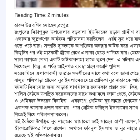
Reading Time:
2
minutes
হারুন উর রশিদ সোহেল,রংপুর:
রংপুরের মিঠাপুকুর উপজেলার বড়বালা ইউনিয়নের ছড়ান গ্রামীণ ব্যা
এলাকায় ক্ষুদ্রঋণের কার্যক্রম পরিচালনা করছিলেন। এরই সুত্র ধরে বাল
গড়ে ওঠে তার। সম্প্রতি দু’জনকে আপত্তিকর অবস্থায় আটক করে এলাকাব
কিছুদিন পর ওই মাঠকর্মী স্ত্রীকে রেখে এলাকা ছেড়ে পালিয়ে যায়। ম
সাদা কাগজে লেখা একটি অঙ্গিকারনামা হাতে তুলে দেন। এ ঘটনায় এলাক
দিয়েছেন। কিন্তু, এ পর্যন্ত আইনগত ব্যবস্থা গ্রহন করেনি পুলিশ।
সরেজমিনে এলাকাবাসী ও প্রত্যক্ষদর্শীদের সাথে কথা বলে জানা গেছে,
বালুয়া পলিপাড়া গ্রামের নুর ইসলামের মেয়ে প্রেমিকা নুর নাহারকে 
ঘটনাটি মিমাংসার জন্য আড়াই লাখ টাকায় রফাদফার প্রস্তাব দেন। কিন্ত
শালিস বৈঠকে উপস্থিত কয়েকজনের সাথে কথা বলে জানা গেছে, বৈঠকে ব
ও প্রেমিকার উভয়ের বিবাহিত। একারণে, প্রেমিকা নুর নাহার বেগমের
একপক্ষ তালাক প্রদান করা হয়। পরে প্রেমিক ফরিদুল ইসলামের সাথে
নিজেই বিয়ে পরিচালনা করেন।
ওই বৈঠকে উপস্থিত নুর নাহারের মামাতো ভাই সাহেব আলী বলেন, বিয়
স্বীকারোক্তিপত্র লিখে রাখেন। সেখানে ফরিদুল ইসলাম ও নুর নাহার ব
রয়েছে ওই অঙ্গিকারনামায়।