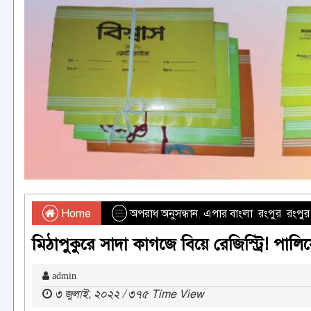
Home
অপরাধ অনুসন্ধান
,
এপার বাংলা
,
রংপুর
,
রংপুর
মিঠাপুকুরে সাদা কাগজে বিয়ে রেজিস্ট্রি! পা
admin
৩ জুলাই, ২০২২ / ৩৭৫ Time View