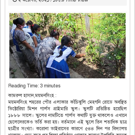
২ অক্টোবর, ২০২১ / ১৮৫৯ Time View
Reading Time:
3
minutes
কামরুল হাসান,ময়মনসিংহ :
ময়মনসিংহ শহরের পৌর এলাকার কাঁচিঝুলি মেহগনি রোডে অবস্থিত
ভিক্টোরিয়া মিশন গার্লস প্রাইমারি স্কুল। স্কুলটি প্রতিষ্ঠিত হয়েছিল
১৮৮৮ সালে। স্কুলের নামটিতে গার্লস কথাটি যুক্ত থাকলেও এখানে
ছেলেদেরকেও ভর্তি করা হয়। বর্তমানে এই স্কুলে তিন শতাধিক ছাত্র
ছাত্রীর সংখ্যা। করোনা ভাইরাসের কারণে ৫৪৪ দিন পর বিদ্যালয়