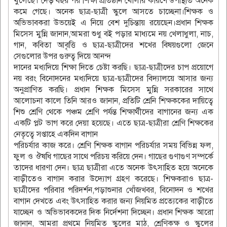
খুলেছে। দেড় বছর পর শিক্ষা প্রতিষ্ঠান খোলার কারণে উপস্থিতি অনেক
কমে গেছে। অনেক ছাত্র-ছাত্রী স্কুলে আসতে চাচ্ছেনা।শিক্ষক ও
অভিভাবকরা উভয়েই এ নিয়ে বেশ দুচিন্তায় রয়েছেন।প্রধান শিক্ষক
মিসেস মুন্নি জানান,আমরা শুধু বই পড়ার মাধ্যমে নয় খেলাধুলা, নাচ,
গান, কবিতা আবৃত্তি ও ছাত্র-ছাত্রীদের শখের বিষয়গুলো জেনে
সেগুলোর উপর গুরুত্ব দিয়ে আনন্দ
দানের মধ্যদিয়ে শিক্ষা দিতে চেষ্টা করছি। ছাত্র-ছাত্রীদের চাপ প্রয়োগে
নয় বরং বিনোদনের মধ্যদিয়ে ছাত্র-ছাত্রীদের বিদ্যালয়ে আসার জন্য
অনুপ্রাণিত করছি। প্রধান শিক্ষক মিসেস মুন্নি সরকারের সাথে
আলোচনা কালে তিনি আরও জানান, প্রতিটি শ্রেনি শিক্ষককের দায়িত্বে
শিশু শ্রেণি থেকে পঞ্চম শ্রেণি পর্যন্ত শিক্ষার্থীদের বাগানের জন্য এক
একটি প্লট ভাগ করে দেয়া হয়েছে। এতে ছাত্র-ছাত্রীরা শ্রেণি শিক্ষকের
নেতৃত্বে সপ্তাহে একদিন বাগান
পরিচর্যার কাজ করে। শ্রেণি শিক্ষক বাগান পরিচর্যার সময় বিভিন্ন ফল,
ফুল ও ঔষধি গাছের সাথে পরিচয় করিয়ে দেন। গাছের গুণাগুণ সম্পর্কে
তাদের ধারণা দেন। ছাত্র ছাত্রীরা এতে অনেক উৎসাহিত হয়ে অনেকে
বাড়ীতেও বাগান করার উদ্যোগ গ্রহণ করেছে। শিক্ষকরাও ছাত্র-
ছাত্রীদের পরিবার পরিদর্শন,পড়াশুনার খোঁজখবর, বিনোদন ও শখের
বাগান দেখতে এবং উৎসাহিত করার জন্য নিয়মিত প্রত্যেকের বাড়ীতে
যাচ্ছেন ও অভিভাবকদের দিক নির্দেশনা দিচ্ছেন। প্রধান শিক্ষক আরো
জানান, আমরা প্রথমে নিয়মিত স্কুলের মাঠ, শ্রেণিকক্ষ ও স্কুলের