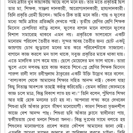
সময় স্রষ্টার খুব কাছাকাছি আছে বলে মনে হয়। তাঁর মতে প্রকৃতিই ছিল
তার মা, শিক্ষক, সান্তনা দানকারী, আরোগ্যদানকারী, হায্যদানকারী।
তিনি প্রকৃতি প্রেমী ছিলেন। আমিও ঠিক তাই মনে করি। গাছ ও ফুলের
মধ্যে আমি স্রষ্টার প্রতিচ্ছবি দেখতে পাই। তৃতীয় শ্রেণির শ্রেণি শিক্ষক
মিসেস চেলসিয়া বাড়ৈ বলেন, ফুলের বাগান মানে বাগানে ফুলের
বিশাল সমারোহ থাকবে এমন নয়। প্রকৃতিকে ভালবেসে একটি
মনোরম পরিবেশ তৈরীর করা। সুন্দর আবহ তৈরীর জন্য ছোট একটু
জায়গায় চোখ জুড়ানো মনের মত করে পরিবেশটাকে সাজানো।
বাগানে কাজ করলে মন ভাল থাকে, সবুজ প্রকৃতির মাঝে থাকা যায়।
এতে মানসিক চাপ কমে যায়। ছেলে মেয়েদের মন ভাল থাকে। তারা
স্কুলে এসে দলবদ্ধ হয়ে কাজ করতে শিখে।প্লে শ্রেণির শিক্ষক মিসেস
পারুল রানী দাস রবীন্দ্রনাথ ঠাকুরের একটি উক্তি উল্লেখ করে বলেন.
“বাল্যকাল থেকে আমাদের শিক্ষার সহিত আনন্দ নাই। কেবল যাহা
কিছু নিতান্ত আবশ্যক তাহাই কণ্ঠস্থ করিতেছি। তেমন করিয়া কোনমতে
কাজ চলে মাত্র, কিন্তু বিকাশ লাভ হয় না।” তিনি বলেন, পুঁথিগত শিক্ষা
আর যাই হোক মননের চর্চা হয় না। আপনারা লক্ষ্য করে দেখবেন
শিশুরা ছবি আঁকার ক্লাসে ভীষণ মনোযোগী। কারণ শিশুরা সৃজনশীল
কাজে বেশ আনন্দ পায়্। শিশুরা ছবি আঁকার ক্লাসে স্বাধীনতা পায়,
স্বকীয়তায় মেধা মননে শিশুরা অনন্য। কিন্তু দুঃখের সাথে বলতে হয়
শিশুদের মনোজগতে প্রবেশ করার কৌশল আমাদের জানা নেই।
এমনকি আমরা তাদের জানতে বা আবিষ্কার করতে চাইনা। তিনি