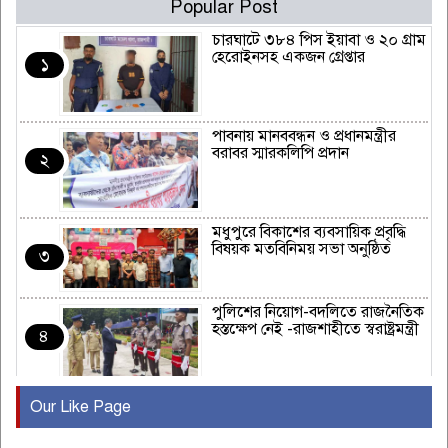
Popular Post
চারঘাটে ৩৮৪ পিস ইয়াবা ও ২০ গ্রাম
হেরোইনসহ একজন গ্রেপ্তার
১
পাবনায় মানববন্ধন ও প্রধানমন্ত্রীর
বরাবর স্মারকলিপি প্রদান
২
মধুপুরে বিকাশের ব্যবসায়িক প্রবৃদ্ধি
বিষয়ক মতবিনিময় সভা অনুষ্ঠিত
৩
পুলিশের নিয়োগ-বদলিতে রাজনৈতিক
হস্তক্ষেপ নেই -রাজশাহীতে স্বরাষ্ট্রমন্ত্রী
৪
Our Like Page
কুষ্টিয়ায় মাছরাঙা টেলিভিশনের ১৫
বছর পূর্তি উদযাপন
৫