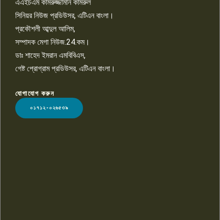
এএইচএম কামরুজ্জামান কামরুল
১০
সিনিয়র নিউজ প্রডিউসর, এটিএন বাংলা।
প্রকৌশলী আব্দুল আলিম,
সম্পাদক মেগা নিউজ.24.কম।
ডাঃ শাহেদ ইমরান এমবিবিএস,
গেষ্ট প্রোগ্রাম প্রডিউসর, এটিএন বাংলা।
যোগাযোগ করুন
LOGO
০১৭১২-০২৬৫৩৯