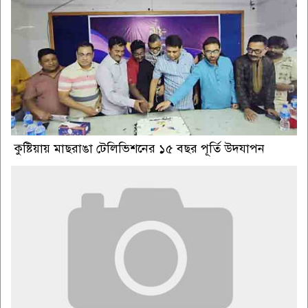
কুষ্টিয়ায় মাছরাঙা টেলিভিশনের ১৫ বছর পূর্তি উদযাপন