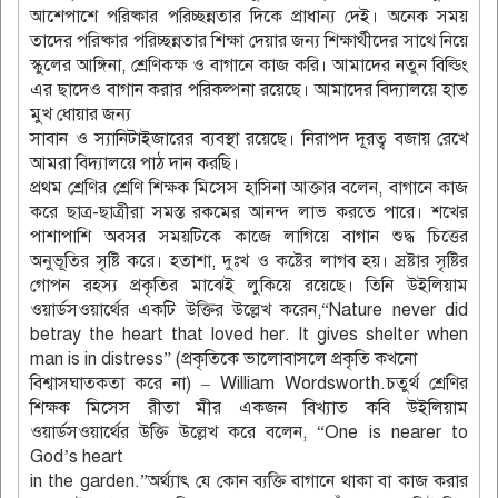
আশেপাশে পরিষ্কার পরিচ্ছন্নতার দিকে প্রাধান্য দেই। অনেক সময়
তাদের পরিষ্কার পরিচ্ছন্নতার শিক্ষা দেয়ার জন্য শিক্ষার্থীদের সাথে নিয়ে
স্কুলের আঙ্গিনা, শ্রেণিকক্ষ ও বাগানে কাজ করি। আমাদের নতুন বিল্ডিং
এর ছাদেও বাগান করার পরিকল্পনা রয়েছে। আমাদের বিদ্যালয়ে হাত
মুখ ধোয়ার জন্য
সাবান ও স্যানিটাইজারের ব্যবস্থা রয়েছে। নিরাপদ দূরত্ব বজায় রেখে
আমরা বিদ্যালয়ে পাঠ দান করছি।
প্রথম শ্রেণির শ্রেণি শিক্ষক মিসেস হাসিনা আক্তার বলেন, বাগানে কাজ
করে ছাত্র-ছাত্রীরা সমস্ত রকমের আনন্দ লাভ করতে পারে। শখের
পাশাপাশি অবসর সময়টিকে কাজে লাগিয়ে বাগান শুদ্ধ চিত্তের
অনুভূতির সৃষ্টি করে। হতাশা, দুঃখ ও কষ্টের লাগব হয়। স্রষ্টার সৃষ্টির
গোপন রহস্য প্রকৃতির মাঝেই লুকিয়ে রয়েছে। তিনি উইলিয়াম
ওয়ার্ডসওয়ার্থের একটি উক্তির উল্লেখ করেন,“Nature never did
betray the heart that loved her. It gives shelter when
man is in distress” (প্রকৃতিকে ভালোবাসলে প্রকৃতি কখনো
বিশ্বাসঘাতকতা করে না) – William Wordsworth.চতুর্থ শ্রেণির
শিক্ষক মিসেস রীতা মীর একজন বিখ্যাত কবি উইলিয়াম
ওয়ার্ডসওয়ার্থের উক্তি উল্লেখ করে বলেন, “One is nearer to
God’s heart
in the garden.”অর্থ্যাৎ যে কোন ব্যক্তি বাগানে থাকা বা কাজ করার