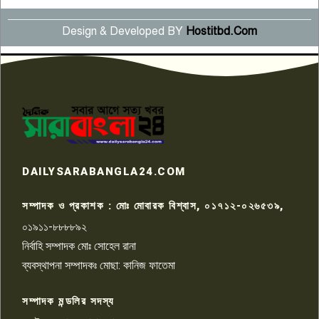
Design & Developed BY
Hostitbd.Com
সংবাদ সম্মেলনে অভিযোগ অস্বীকার
উদ্দেশ্য প্রণোদিত সংবাদ প্রকাশের
৬
প্রতিবাদ নাজির হাসানের
পাবনার আটঘরিয়ার একদন্তে সিঁধ
কেটে ঘরে ঢুকে স্কুল শিক্ষিকাকে হত্যা
৭
টয়লেটের ট্যাংকি থেকে লাশ উদ্ধার
রাজশাহীতে সন্ত্রাসী হামলায় গুরুতর
DAILYSARABANGLA24.COM
আহত সাংবাদিক সম্রাট, হাসপাতালে
৮
চিকিৎসাধীন
সম্পাদক ও প্রকাশক : মোঃ মোবারক বিশ্বাস, ০১৭১২-০২৬৫৩৯,
০১৯১১-৮৮৮৮৯২
পাবনা জেলা জাসাসের আহবায়ক
নির্বাহি সম্পাদক মোঃ সোহেল রানা
খালেদ হোসেন পরাগের বিরুদ্ধে
৯
চাঁদাবাজি ও হয়রানির অভিযোগ
ব্যবস্থাপনা সম্পাদকঃ মোছা: কানিজ ফাতেমা
সম্পাদক মন্ডলির সদস্য
বিশ্বের সঙ্গে শিক্ষার্থীদের সংযোগ গড়ে
তুলতে হবে: শিমুল বিশ্বাস