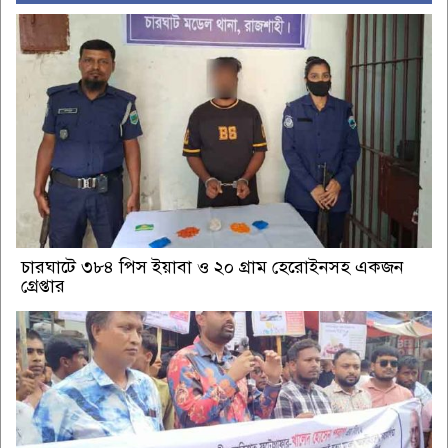
চারঘাটে ৩৮৪ পিস ইয়াবা ও ২০ গ্রাম হেরোইনসহ একজন
গ্রেপ্তার