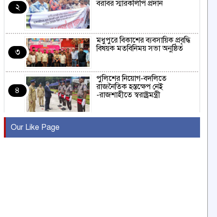
বরাবর স্মারকলিপি প্রদান
২
মধুপুরে বিকাশের ব্যবসায়িক প্রবৃদ্ধি
বিষয়ক মতবিনিময় সভা অনুষ্ঠিত
৩
পুলিশের নিয়োগ-বদলিতে
রাজনৈতিক হস্তক্ষেপ নেই
৪
-রাজশাহীতে স্বরাষ্ট্রমন্ত্রী
কুষ্টিয়ায় মাছরাঙা টেলিভিশনের ১৫
Our Like Page
বছর পূর্তি উদযাপন
৫
সংবাদ সম্মেলনে অভিযোগ অস্বীকার
উদ্দেশ্য প্রণোদিত সংবাদ প্রকাশের
৬
প্রতিবাদ নাজির হাসানের
পাবনার আটঘরিয়ার একদন্তে সিঁধ