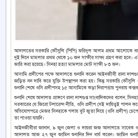
আদালতের সরকারি কৌঁসুলি (পিপি) ফরিদুল আলম প্রথম আলোকে বলেন,
দুই দিনে মামলার প্রথম থেকে ১০ জন সাক্ষীর সাক্ষ্য গ্রহণ করা হব
জারি করা হয়েছে। সিনহা হত্যা মামলার মোট সাক্ষী ৮৩ জন।
আসামি প্রদীপের পক্ষে আদালতে শুনানি করেন আইনজীবী রানা দাশগুপ্
জড়িত নন দাবি করে যুক্তি উপস্থাপন করা হয়। কিন্তু সরকারি কৌঁস
শুনানি শেষে ওসি প্রদীপসহ ১৫ আসামিকে কড়া নিরাপত্তায় পুনরায় কক্
শুনানি শেষে আদালত প্রাঙ্গণে রানা দাশগুপ্ত সাংবাদিকদের বলেন, সিন
সরকারের যে জিরো টলারেন্স নীতি, ওসি প্রদীপ সেই দায়িত্বই পালন করেছ
অভিযোগপত্রে মেজর সিনহাকে গলায় বুট জুতা দিয়ে (ওসি প্রদীপ) চেপে 
তা পাওয়া যায়নি।
আইনজীবীরা জানান, ৯ জুন জেলা ও দায়রা জজ আদালতে সাবেক ওসি
আদালত আজ ২৭ জুন জামিন শুনানির দিন ধার্য করেন। জামিন শুনান