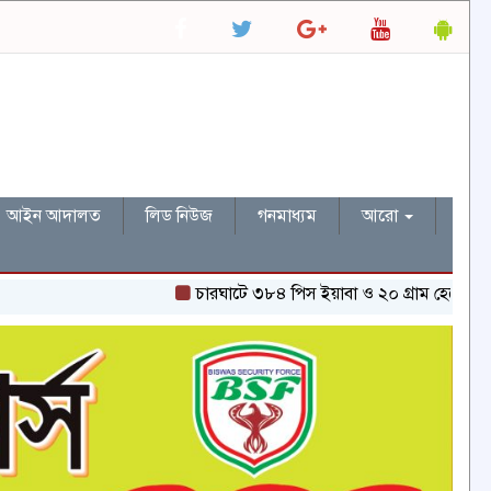
আইন আদালত
লিড নিউজ
গনমাধ্যম
আরো
চারঘাটে ৩৮৪ পিস ইয়াবা ও ২০ গ্রাম হেরোইনসহ একজন গ্রেপ্তা