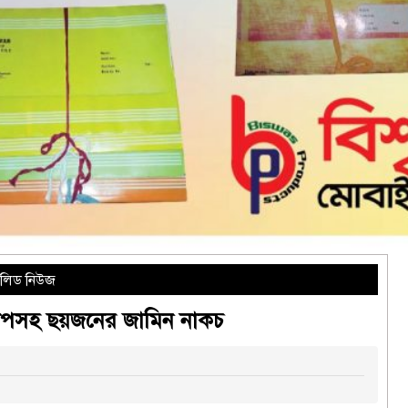
লিড নিউজ
রদীপসহ ছয়জনের জামিন নাকচ