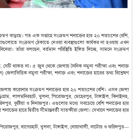
রমণ বাড়ছে। গত এক সপ্তাহে সংক্রমণ শনাক্তের হার ২০ শতাংশের বেশি,
লাগুলোতে সংক্রমণ ঠেকাতে নেওয়া ব্যবস্থাগুলো কার্যকর না হওয়ায় এখন
েরা। তাঁরা বলছেন, বর্তমান পরিস্থিতি ইঙ্গিত দিচ্ছে, সামনে সংক্রমণ
নাক্ত, সেটি থাকত না। ৫ জুন থেকে জেলায় দৈনিক নমুনা পরীক্ষা এবং শনাক্ত
ন) জেলাভিত্তিক নমুনা পরীক্ষা, শনাক্ত এবং শনাক্তের হারের তথ্য বিশ্লেষণ
 ২২টি জেলায় করোনার সংক্রমণ শনাক্তের হার ২০ শতাংশের বেশি। এসব জেলা
ুড়িগ্রাম, লালমনিরহাট, খুলনা, পিরোজপুর, মেহেরপুর, টাঙ্গাইল, ঝিনাইদহ,
িদপুর, কুষ্টিয়া ও দিনাজপুর। এগুলোর মধ্যে সবচেয়ে বেশি শনাক্তের হার
ক্তের হারে দ্বিতীয় সীমান্তবর্তী সাতক্ষীরা জেলা। সেখানে শনাক্তের হার
, পিরোজপুর, বাগেরহাট, খুলনা, টাঙ্গাইল, নোয়াখালী, নাটোর ও ফরিদপুর—