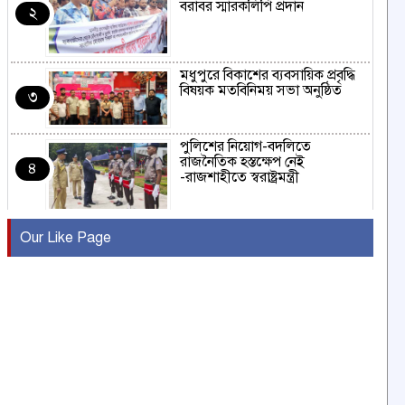
বরাবর স্মারকলিপি প্রদান
২
মধুপুরে বিকাশের ব্যবসায়িক প্রবৃদ্ধি
বিষয়ক মতবিনিময় সভা অনুষ্ঠিত
৩
পুলিশের নিয়োগ-বদলিতে
রাজনৈতিক হস্তক্ষেপ নেই
৪
-রাজশাহীতে স্বরাষ্ট্রমন্ত্রী
কুষ্টিয়ায় মাছরাঙা টেলিভিশনের ১৫
Our Like Page
বছর পূর্তি উদযাপন
৫
সংবাদ সম্মেলনে অভিযোগ অস্বীকার
উদ্দেশ্য প্রণোদিত সংবাদ প্রকাশের
৬
প্রতিবাদ নাজির হাসানের
পাবনার আটঘরিয়ার একদন্তে সিঁধ