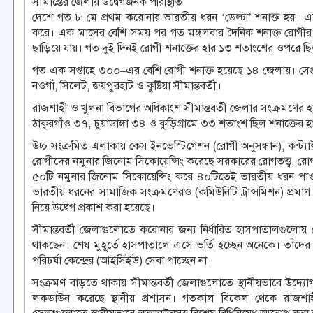
সীমান্তের জেলায় উদ্বেগজনক পরিস্থিতি
দেশে গত ৮ মে প্রথম করোনার ভারতীয় ধরন ‘ডেল্টা’ শনাক্ত হয়। এক
করে। এক মাসের বেশি সময় পর গত মঙ্গলবার দৈনিক শনাক্ত রোগীর 
ছাড়িয়ে যায়। গত দুই দিনই রোগী শনাক্তের হার ১৩ শতাংশের ওপরে ছ
গত এক সপ্তাহে ৩০০–এর বেশি রোগী শনাক্ত হয়েছে ১৪ জেলায়। সেগু
নওগাঁ, সিলেট, জয়পুরহাট ও কুষ্টিয়া সীমান্তবর্তী।
রাজশাহী ও খুলনা বিভাগের অধিকাংশ সীমান্তবর্তী জেলার সংক্রমণের
ঠাকুরগাঁও ৩৭, চুয়াডাঙ্গা ৩৪ ও কুড়িগ্রামে ৩৩ শতাংশ ছিল শনাক্তের হ
উচ্চ সংক্রমিত এলাকায় কেস ইনভেস্টিগেশন (রোগী অনুসন্ধান), কন্ট্যাক্
রোগীদের নমুনার জিনোম সিকোয়েন্সিং করেছে সরকারের রোগতত্ত্ব, রোগন
৫০টি নমুনার জিনোম সিকোয়েন্সিং করে ৪০টিতেই ভারতীয় ধরন পাওয়
ভারতীয় ধরনের সামাজিক সংক্রমণেরও (কমিউনিটি ট্রান্সমিশন) প্রমাণ প
নিয়ে উদ্বেগ প্রকাশ করা হয়েছে।
সীমান্তবর্তী জেলাগুলোতে করোনার জন্য নির্ধারিত হাসপাতালগুলোয়
থাকছেন। শেষ মুহূর্তে হাসপাতালে এসে ভর্তি হচ্ছেন অনেকে। তাঁদে
পরিচর্যা কেন্দ্রের (আইসিইউ) সেবা পাচ্ছেন না।
সংক্রমণ বাড়তে থাকায় সীমান্তবর্তী জেলাগুলোতে স্থানীয়ভাবে উদ্যো
লকডাউন করেছে স্থানীয় প্রশাসন। গতকাল বিকেল থেকে রাজশাহী