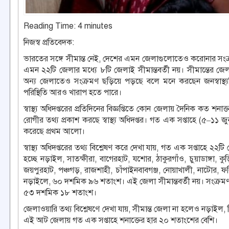
Reading Time:
4
minutes
নিজস্ব প্রতিবেদক:
ভারতের সঙ্গে সীমান্ত নেই, দেশের এমন জেলাগুলোতেও করোনার সংক্
এমন ২২টি জেলার মধ্যে ৮টি জেলাই সীমান্তবর্তী নয়। সীমান্তের জে
অন্য জেলাতেও সংক্রমণ ছড়িয়ে পড়ছে বলে মনে করছেন জনস্বাস্থ্যবিদ
পরিস্থিতি আরও খারাপ হতে পারে।
স্বাস্থ্য অধিদপ্তরের প্রতিদিনের বিজ্ঞপ্তিতে কোন জেলায় দৈনিক কত শ
রোগীর তথ্য প্রকাশ করছে স্বাস্থ্য অধিদপ্তর। গত এক সপ্তাহে (৫–১১ জু
করেছে প্রথম আলো।
স্বাস্থ্য অধিদপ্তরের তথ্য বিশ্লেষণ করে দেখা যায়, গত এক সপ্তাহে
হচ্ছে নড়াইল, সাতক্ষীরা, বাগেরহাট, যশোর, ঠাকুরগাঁও, চুয়াডাঙ্গা, ক
জয়পুরহাট, পঞ্চগড়, রাজশাহী, চাঁপাইনবাবগঞ্জ, নোয়াখালী, নাটোর, ফর
নড়াইলে, ৬০ দশমিক ৯৬ শতাংশ। এই জেলা সীমান্তবর্তী নয়। সংক্রমণ শনা
৫৩ দশমিক ১৮ শতাংশ।
জেলাওয়ারি তথ্য বিশ্লেষণে দেখা যায়, সীমান্ত জেলা না হলেও নড়াইল
এই আট জেলায় গত এক সপ্তাহে শনাক্তের হার ২০ শতাংশের বেশি।