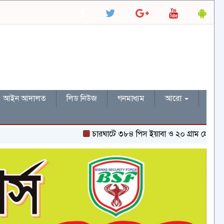
আইন আদালত
লিড নিউজ
গনমাধ্যম
আরো
চারঘাটে ৩৮৪ পিস ইয়াবা ও ২০ গ্রাম হেরোইনসহ একজন গ্