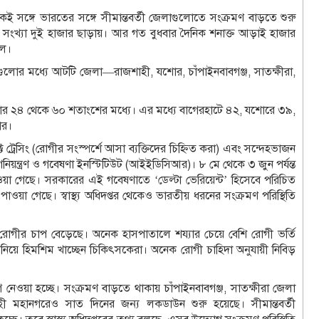
ই সঙ্গে ভারতের সঙ্গে সীমান্তবর্তী জেলাগুলোতে সংক্রমণ বাড়তে শুরু
সংখ্যা দুই হাজার ছাড়ায়। আর গত বুধবার দৈনিক শনাক্ত আড়াই হাজার
িল।
লোর মধ্যে আটটি জেলা—রাজশাহী, যশোর, চাঁপাইনবাবগঞ্জ, সাতক্ষীরা,
 হার ২৪ থেকে ৬০ শতাংশের মধ্যে। এর মধ্যে বাগেরহাটে ৪২, যশোরে ৩৯,
ার।
ট ট্রেসিং (রোগীর সংস্পর্শে আসা ব্যক্তিদের চিহ্নিত করা) এবং সন্দেহভাজন
িয়ন্ত্রণ ও গবেষণা ইনস্টিটিউট (আইইডিসিআর)। ৮ মে থেকে ৩ জুন পর্যন্ত
া গেছে। সরকারের এই গবেষণাতে ‘ডেল্টা ভেরিয়েন্ট’ হিসেবে পরিচিত
াওয়া গেছে। স্বাস্থ্য অধিদপ্তর থেকেও ভারতীয় ধরনের সংক্রমণ পরিস্থিতি
 রোগীর চাপ বেড়েছে। অনেক হাসপাতালে শয্যার চেয়ে বেশি রোগী ভর্তি
র নিয়ে হিমশিম খাচ্ছেন চিকিৎসকেরা। অনেক রোগী চাহিদা অনুযায়ী নিবিড়
গ নেওয়া হচ্ছে। সংক্রমণ বাড়তে থাকায় চাঁপাইনবাবগঞ্জ, সাতক্ষীরা জেলা
 মহানগরেও সাত দিনের জন্য লকডাউন শুরু হয়েছে। সীমান্তবর্তী