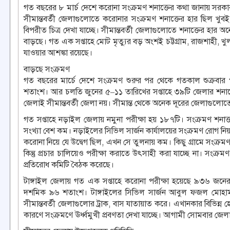
গত বছরের ৮ মার্চ দেশে করোনা সংক্রমণ শনাক্তের কথা জানায় সরকার।
সীমান্তবর্তী জেলাগুলোতে করোনার সংক্রমণ শনাক্তের হার ছিল খ
বিপরীত চিত্র দেখা যাচ্ছে। সীমান্তবর্তী জেলাগুলোতে শনাক্তের হার অ
বাড়ছে। গত এক সপ্তাহে মোট মৃত্যুর বড় অংশই চট্টগ্রাম, রাজশাহী,
যাওয়ার আশঙ্কা রয়েছে।
বাড়ছে সংক্রমণ
গত বছরের মার্চে দেশে সংক্রমণ শুরুর পর থেকে গতকাল শুক্রবার প
শতাংশ। আর চলতি জুনের ৫–১১ তারিখের সপ্তাহে ৩৯টি জেলার শনাক্ত
জেলাই সীমান্তবর্তী জেলা নয়। সীমান্ত থেকে অনেক দূরের জেলাগুলো
গত সপ্তাহে নড়াইল জেলায় নমুনা পরীক্ষা হয় ১৮৭টি। সংক্রমণ শন
সংখ্যা বেশ কম। নড়াইলের সিভিল সার্জন কার্যালয়ের সংক্রমণ রোগ নিয়
করোনা নিয়ে যে উদ্বেগ ছিল, এখন সে তুলনায় কম। কিছু গ্রামে সংক্রমণ বেশ
কিন্তু প্রচার চালিয়েও পরীক্ষা করাতে উৎসাহী করা যাচ্ছে না। সংক
প্রতিরোধ কমিটি বৈঠক করেছে।
টাঙ্গাইল জেলায় গত এক সপ্তাহে করোনা পরীক্ষা হয়েছে ৯৩৬ জনের।
দশমিক ৯৬ শতাংশ। টাঙ্গাইলের সিভিল সার্জন আবুল ফজল মোহাম্ম
সীমান্তবর্তী জেলাগুলোর ট্রাক, বাস যাতায়াত করে। এখানকার বিভিন্ন 
কারণে সংক্রমণে ঊর্ধ্বমুখী প্রবণতা দেখা যাচ্ছে। আগামী সোমবার জেল