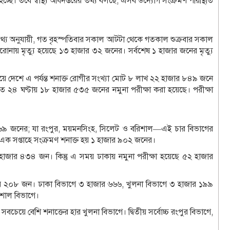
। তবে স্বাস্থ্য অধিদপ্তরের তথ্য বলছে, এসব উদ্যোগ সংক্রমণ পরিস্থিতি
ের তথ্য অনুযায়ী, গত বৃহস্পতিবার সকাল আটটা থেকে গতকাল শুক্রবার সকাল
োনায় মৃত্যু হয়েছে ১৩ হাজার ৩২ জনের। সর্বশেষ ১ হাজার জনের মৃত্যু
ে দেশে এ পর্যন্ত শনাক্ত রোগীর সংখ্যা মোট ৮ লাখ ২২ হাজার ৮৪৯ জনে
গত ২৪ ঘণ্টায় ১৮ হাজার ৫৩৫ জনের নমুনা পরীক্ষা করা হয়েছে। পরীক্ষা
৯৬৯ জনের; যা রংপুর, ময়মনসিংহ, সিলেট ও বরিশাল—এই চার বিভাগের
এক সপ্তাহে সংক্রমণ শনাক্ত হয় ১ হাজার ৯০২ জনের।
হাজার ৪৩৪ জন। কিন্তু এ সময় ঢাকায় নমুনা পরীক্ষা হয়েছে ৫২ হাজার
জার ২০৮ জন। ঢাকা বিভাগে ৩ হাজার ৬৬৬, খুলনা বিভাগে ৩ হাজার ১৯৯
িশাল বিভাগে।
বচেয়ে বেশি শনাক্তের হার খুলনা বিভাগে। দ্বিতীয় সর্বোচ্চ রংপুর বিভাগে,