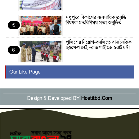
মধুপুরে বিকাশের ব্যবসায়িক প্রবৃদ্ধি
বিষয়ক মতবিনিময় সভা অনুষ্ঠিত
৩
পুলিশের নিয়োগ-বদলিতে রাজনৈতিক
হস্তক্ষেপ নেই -রাজশাহীতে স্বরাষ্ট্রমন্ত্রী
৪
Our Like Page
কুষ্টিয়ায় মাছরাঙা টেলিভিশনের ১৫
বছর পূর্তি উদযাপন
৫
Design & Developed BY
Hostitbd.Com
সংবাদ সম্মেলনে অভিযোগ অস্বীকার
উদ্দেশ্য প্রণোদিত সংবাদ প্রকাশের
৬
প্রতিবাদ নাজির হাসানের
পাবনার আটঘরিয়ার একদন্তে সিঁধ
কেটে ঘরে ঢুকে স্কুল শিক্ষিকাকে হত্যা
৭