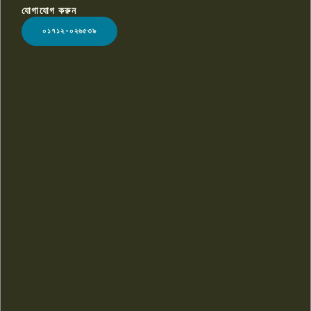
যোগাযোগ করুন
LOGO
০১৭১২-০২৬৫৩৯