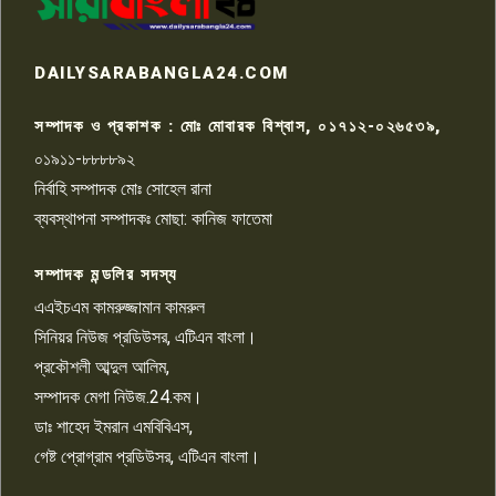
টয়লেটের ট্যাংকি থেকে লাশ উদ্ধার
রাজশাহীতে সন্ত্রাসী হামলায় গুরুতর
DAILYSARABANGLA24.COM
আহত সাংবাদিক সম্রাট, হাসপাতালে
৮
চিকিৎসাধীন
সম্পাদক ও প্রকাশক : মোঃ মোবারক বিশ্বাস, ০১৭১২-০২৬৫৩৯,
০১৯১১-৮৮৮৮৯২
পাবনা জেলা জাসাসের আহবায়ক
নির্বাহি সম্পাদক মোঃ সোহেল রানা
খালেদ হোসেন পরাগের বিরুদ্ধে
৯
চাঁদাবাজি ও হয়রানির অভিযোগ
ব্যবস্থাপনা সম্পাদকঃ মোছা: কানিজ ফাতেমা
সম্পাদক মন্ডলির সদস্য
বিশ্বের সঙ্গে শিক্ষার্থীদের সংযোগ গড়ে
তুলতে হবে: শিমুল বিশ্বাস
এএইচএম কামরুজ্জামান কামরুল
১০
সিনিয়র নিউজ প্রডিউসর, এটিএন বাংলা।
প্রকৌশলী আব্দুল আলিম,
সম্পাদক মেগা নিউজ.24.কম।
ডাঃ শাহেদ ইমরান এমবিবিএস,
গেষ্ট প্রোগ্রাম প্রডিউসর, এটিএন বাংলা।