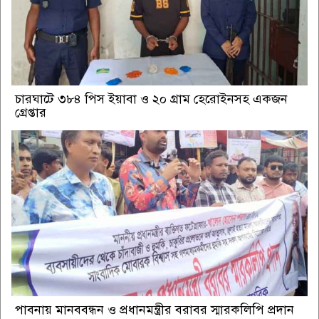
চারঘাটে ৩৮৪ পিস ইয়াবা ও ২০ গ্রাম হেরোইনসহ একজন
গ্রেপ্তার
পাবনায় মানববন্ধন ও প্রধানমন্ত্রীর বরাবর স্মারকলিপি প্রদান