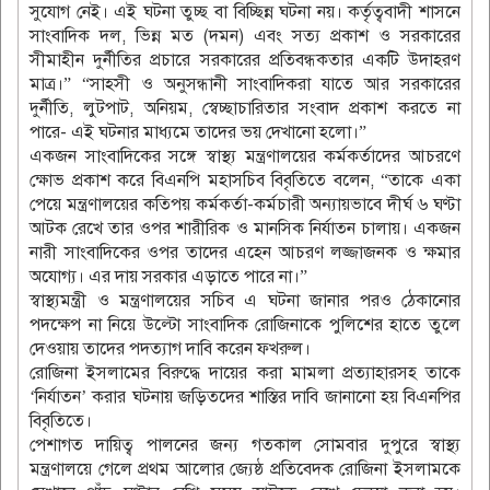
সুযোগ নেই। এই ঘটনা তুচ্ছ বা বিচ্ছিন্ন ঘটনা নয়। কর্তৃত্ববাদী শাসনে
সাংবাদিক দল, ভিন্ন মত (দমন) এবং সত্য প্রকাশ ও সরকারের
সীমাহীন দুর্নীতির প্রচারে সরকারের প্রতিবন্ধকতার একটি উদাহরণ
মাত্র।” “সাহসী ও অনুসন্ধানী সাংবাদিকরা যাতে আর সরকারের
দুর্নীতি, লুটপাট, অনিয়ম, স্বেচ্ছাচারিতার সংবাদ প্রকাশ করতে না
পারে- এই ঘটনার মাধ্যমে তাদের ভয় দেখানো হলো।”
একজন সাংবাদিকের সঙ্গে স্বাস্থ্য মন্ত্রণালয়ের কর্মকর্তাদের আচরণে
ক্ষোভ প্রকাশ করে বিএনপি মহাসচিব বিবৃতিতে বলেন, “তাকে একা
পেয়ে মন্ত্রণালয়ের কতিপয় কর্মকর্তা-কর্মচারী অন্যায়ভাবে দীর্ঘ ৬ ঘণ্টা
আটক রেখে তার ওপর শারীরিক ও মানসিক নির্যাতন চালায়। একজন
নারী সাংবাদিকের ওপর তাদের এহেন আচরণ লজ্জাজনক ও ক্ষমার
অযোগ্য। এর দায় সরকার এড়াতে পারে না।”
স্বাস্থ্যমন্ত্রী ও মন্ত্রণালয়ের সচিব এ ঘটনা জানার পরও ঠেকানোর
পদক্ষেপ না নিয়ে উল্টো সাংবাদিক রোজিনাকে পুলিশের হাতে তুলে
দেওয়ায় তাদের পদত্যাগ দাবি করেন ফখরুল।
রোজিনা ইসলামের বিরুদ্ধে দায়ের করা মামলা প্রত্যাহারসহ তাকে
‘নির্যাতন’ করার ঘটনায় জড়িতদের শাস্তির দাবি জানানো হয় বিএনপির
বিবৃতিতে।
পেশাগত দায়িত্ব পালনের জন্য গতকাল সোমবার দুপুরে স্বাস্থ্য
মন্ত্রণালয়ে গেলে প্রথম আলোর জ্যেষ্ঠ প্রতিবেদক রোজিনা ইসলামকে