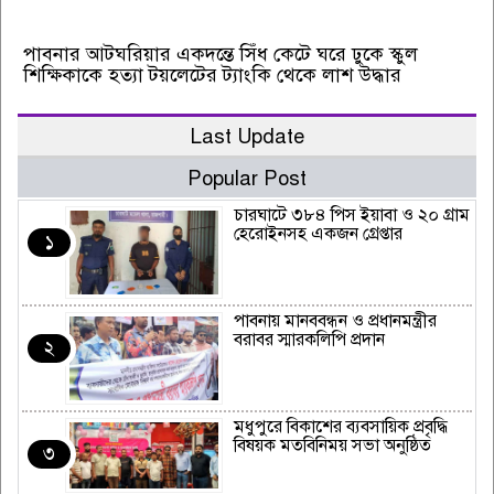
পাবনার আটঘরিয়ার একদন্তে সিঁধ কেটে ঘরে ঢুকে স্কুল
শিক্ষিকাকে হত্যা টয়লেটের ট্যাংকি থেকে লাশ উদ্ধার
Last Update
Popular Post
চারঘাটে ৩৮৪ পিস ইয়াবা ও ২০ গ্রাম
হেরোইনসহ একজন গ্রেপ্তার
১
পাবনায় মানববন্ধন ও প্রধানমন্ত্রীর
বরাবর স্মারকলিপি প্রদান
২
মধুপুরে বিকাশের ব্যবসায়িক প্রবৃদ্ধি
বিষয়ক মতবিনিময় সভা অনুষ্ঠিত
৩