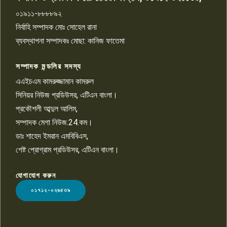
০১৯১১-৮৮৮৮৯২
পাবনা জেলা জাসাসের আহবায়ক
নির্বাহি সম্পাদক মোঃ সোহেল রানা
খালেদ হোসেন পরাগের বিরুদ্ধে
৯
চাঁদাবাজি ও হয়রানির অভিযোগ
ব্যবস্থাপনা সম্পাদকঃ মোছা: কানিজ ফাতেমা
সম্পাদক মন্ডলির সদস্য
বিশ্বের সঙ্গে শিক্ষার্থীদের সংযোগ গড়ে
তুলতে হবে: শিমুল বিশ্বাস
এএইচএম কামরুজ্জামান কামরুল
১০
সিনিয়র নিউজ প্রডিউসর, এটিএন বাংলা।
প্রকৌশলী আব্দুল আলিম,
সম্পাদক মেগা নিউজ.24.কম।
ডাঃ শাহেদ ইমরান এমবিবিএস,
গেষ্ট প্রোগ্রাম প্রডিউসর, এটিএন বাংলা।
যোগাযোগ করুন
LOGO
০১৭১২-০২৬৫৩৯