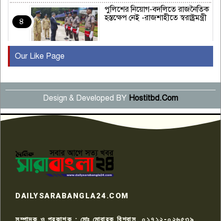
পুলিশের নিয়োগ-বদলিতে রাজনৈতিক
হস্তক্ষেপ নেই -রাজশাহীতে স্বরাষ্ট্রমন্ত্রী
৪
Our Like Page
কুষ্টিয়ায় মাছরাঙা টেলিভিশনের ১৫
বছর পূর্তি উদযাপন
৫
Design & Developed BY
Hostitbd.Com
সংবাদ সম্মেলনে অভিযোগ অস্বীকার
উদ্দেশ্য প্রণোদিত সংবাদ প্রকাশের
৬
প্রতিবাদ নাজির হাসানের
পাবনার আটঘরিয়ার একদন্তে সিঁধ
কেটে ঘরে ঢুকে স্কুল শিক্ষিকাকে হত্যা
৭
টয়লেটের ট্যাংকি থেকে লাশ উদ্ধার
রাজশাহীতে সন্ত্রাসী হামলায় গুরুতর
DAILYSARABANGLA24.COM
আহত সাংবাদিক সম্রাট, হাসপাতালে
৮
চিকিৎসাধীন
সম্পাদক ও প্রকাশক : মোঃ মোবারক বিশ্বাস, ০১৭১২-০২৬৫৩৯,