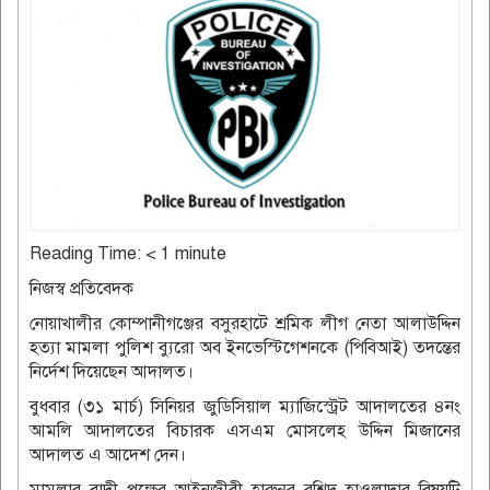
Reading Time:
< 1
minute
নিজস্ব প্রতিবেদক
নোয়াখালীর কোম্পানীগঞ্জের বসুরহাটে শ্রমিক লীগ নেতা আলাউদ্দিন
হত্যা মামলা পুলিশ ব্যুরো অব ইনভেস্টিগেশনকে (পিবিআই) তদন্তের
নির্দেশ দিয়েছেন আদালত।
বুধবার (৩১ মার্চ) সিনিয়র জুডিসিয়াল ম্যাজিস্ট্রেট আদালতের ৪নং
আমলি আদালতের বিচারক এসএম মোসলেহ উদ্দিন মিজানের
আদালত এ আদেশ দেন।
মামলার বাদী পক্ষের আইনজীবী হারুনুর রশিদ হাওলাদার বিষয়টি