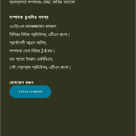
চাঁদাবাজি ও হয়রানির অভিযোগ
ব্যবস্থাপনা সম্পাদকঃ মোছা: কানিজ ফাতেমা
সম্পাদক মন্ডলির সদস্য
বিশ্বের সঙ্গে শিক্ষার্থীদের সংযোগ গড়ে
তুলতে হবে: শিমুল বিশ্বাস
এএইচএম কামরুজ্জামান কামরুল
১০
সিনিয়র নিউজ প্রডিউসর, এটিএন বাংলা।
প্রকৌশলী আব্দুল আলিম,
সম্পাদক মেগা নিউজ.24.কম।
ডাঃ শাহেদ ইমরান এমবিবিএস,
গেষ্ট প্রোগ্রাম প্রডিউসর, এটিএন বাংলা।
যোগাযোগ করুন
LOGO
০১৭১২-০২৬৫৩৯