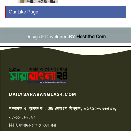
Our Like Page
কুষ্টিয়ায় মাছরাঙা টেলিভিশনের ১৫
বছর পূর্তি উদযাপন
৫
Design & Developed BY
Hostitbd.Com
সংবাদ সম্মেলনে অভিযোগ অস্বীকার
উদ্দেশ্য প্রণোদিত সংবাদ প্রকাশের
৬
প্রতিবাদ নাজির হাসানের
পাবনার আটঘরিয়ার একদন্তে সিঁধ
কেটে ঘরে ঢুকে স্কুল শিক্ষিকাকে হত্যা
৭
টয়লেটের ট্যাংকি থেকে লাশ উদ্ধার
রাজশাহীতে সন্ত্রাসী হামলায় গুরুতর
DAILYSARABANGLA24.COM
আহত সাংবাদিক সম্রাট, হাসপাতালে
৮
চিকিৎসাধীন
সম্পাদক ও প্রকাশক : মোঃ মোবারক বিশ্বাস, ০১৭১২-০২৬৫৩৯,
০১৯১১-৮৮৮৮৯২
পাবনা জেলা জাসাসের আহবায়ক
নির্বাহি সম্পাদক মোঃ সোহেল রানা
খালেদ হোসেন পরাগের বিরুদ্ধে
৯