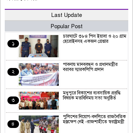
Last Update
Popular Post
চারঘাটে ৩৮৪ পিস ইয়াবা ও ২০ গ্রাম
হেরোইনসহ একজন গ্রেপ্তার
১
পাবনায় মানববন্ধন ও প্রধানমন্ত্রীর
বরাবর স্মারকলিপি প্রদান
২
মধুপুরে বিকাশের ব্যবসায়িক প্রবৃদ্ধি
বিষয়ক মতবিনিময় সভা অনুষ্ঠিত
৩
পুলিশের নিয়োগ-বদলিতে রাজনৈতিক
হস্তক্ষেপ নেই -রাজশাহীতে স্বরাষ্ট্রমন্ত্রী
৪