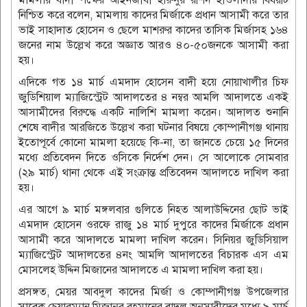
নিশ্চিত করে বলেন, মামলায় কাদের মির্জাকে প্রধান আসামী করে তার
ভাই সাহাদাত হোসেন ও ছেলে মাশরুর কাদের তাসিক মির্জাসহ ১৬৪
জনের নাম উল্লেখ করে অজ্ঞাত আরও ৪০-৫০জনকে আসামী করা
হয়।
এদিকে গত ১৪ মার্চ এমদাদ হোসেন বাদী হয়ে নোয়াখালীর চিফ
জুডিশিয়াল ম্যাজিস্ট্রেট আদালতের ৪ নম্বর আমলি আদালতে একই
আসামীদের বিরুদ্ধে একটি নালিশি মামলা করেন। আদালত শুনানি
শেষে বাদীর আরজিতে উল্লেখ করা ঘটনার বিষয়ে কোম্পানীগঞ্জ থানায়
ইতোপূর্বে কোনো মামলা হয়েছে কি-না, তা জানতে চেয়ে ১৫ দিনের
মধ্যে প্রতিবেদন দিতে ওসিকে নির্দেশ দেন। সে আলোকে সোমবার
(২৯ মার্চ) থানা থেকে এই সংক্রান্ত প্রতিবেদন আদালতে দাখিল করা
হয়।
এর আগে ৯ মার্চ মঙ্গলবার গুলিতে নিহত আলাউদ্দিনের ছোট ভাই
এমদাদ হোসেন ওরফে রাজু ১৪ মার্চ দুপুরে কাদের মির্জাকে প্রধান
আসামী করে আদালতে মামলা দাখিল করেন। সিনিয়র জুডিসিয়াল
ম্যাজিস্ট্রেট আদালতের ৪নং আমলি আদালতের বিচারক এস এম
মোসলেহ উদ্দিন মিজানের আদালতে এ মামলা দাখিল করা হয়।
প্রসঙ্গত, মেয়র আবদুল কাদের মির্জা ও কোম্পানীগঞ্জ উপজেলার
সাবেক চেয়ারম্যান মিজানুর রহমানের বাদল অনুসারীদের মধ্যে ৯ মার্চ