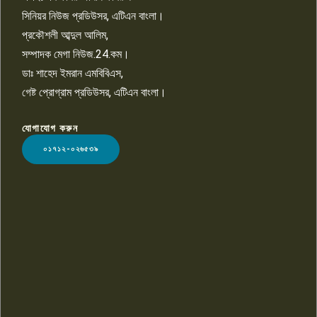
সিনিয়র নিউজ প্রডিউসর, এটিএন বাংলা।
প্রকৌশলী আব্দুল আলিম,
সম্পাদক মেগা নিউজ.24.কম।
ডাঃ শাহেদ ইমরান এমবিবিএস,
গেষ্ট প্রোগ্রাম প্রডিউসর, এটিএন বাংলা।
যোগাযোগ করুন
LOGO
০১৭১২-০২৬৫৩৯