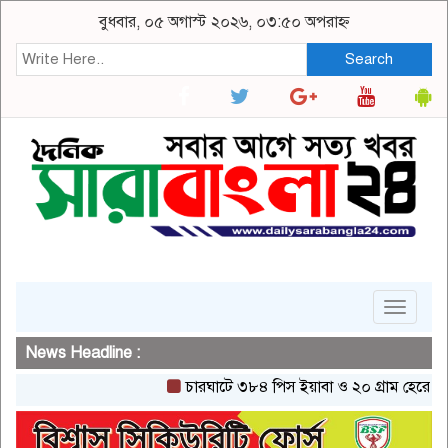
বুধবার, ০৫ অগাস্ট ২০২৬, ০৩:৫০ অপরাহ্ন
Search
Toggle
navigat
News Headline :
চারঘাটে ৩৮৪ পিস ইয়াবা ও ২০ গ্রাম হেরোইনসহ এক