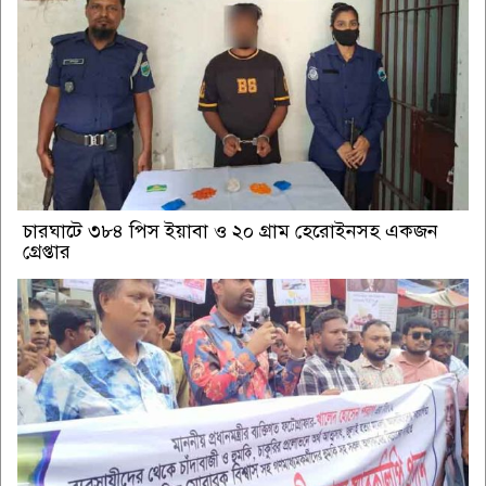
চারঘাটে ৩৮৪ পিস ইয়াবা ও ২০ গ্রাম হেরোইনসহ একজন
গ্রেপ্তার