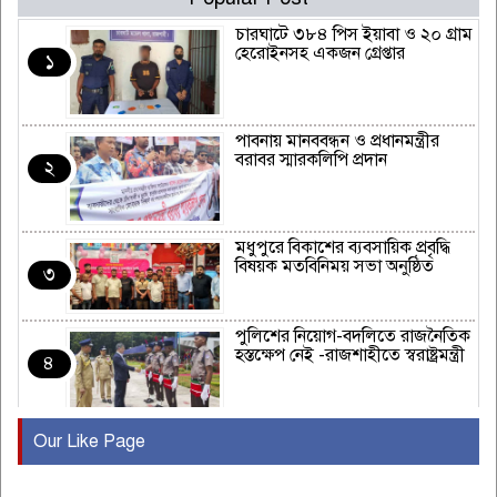
চারঘাটে ৩৮৪ পিস ইয়াবা ও ২০ গ্রাম
হেরোইনসহ একজন গ্রেপ্তার
১
পাবনায় মানববন্ধন ও প্রধানমন্ত্রীর
বরাবর স্মারকলিপি প্রদান
২
মধুপুরে বিকাশের ব্যবসায়িক প্রবৃদ্ধি
বিষয়ক মতবিনিময় সভা অনুষ্ঠিত
৩
পুলিশের নিয়োগ-বদলিতে রাজনৈতিক
হস্তক্ষেপ নেই -রাজশাহীতে স্বরাষ্ট্রমন্ত্রী
৪
Our Like Page
কুষ্টিয়ায় মাছরাঙা টেলিভিশনের ১৫
বছর পূর্তি উদযাপন
৫