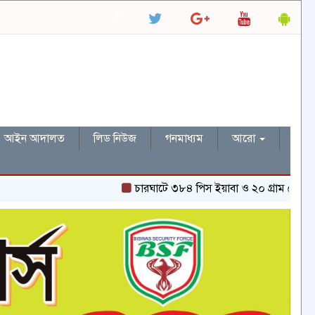
আইন আদালত
লিড নিউজ
গনমাধ্যম
আরো
চারঘাটে ৩৮৪ পিস ইয়াবা ও ২০ গ্রাম হেরোইনসহ একজন গ