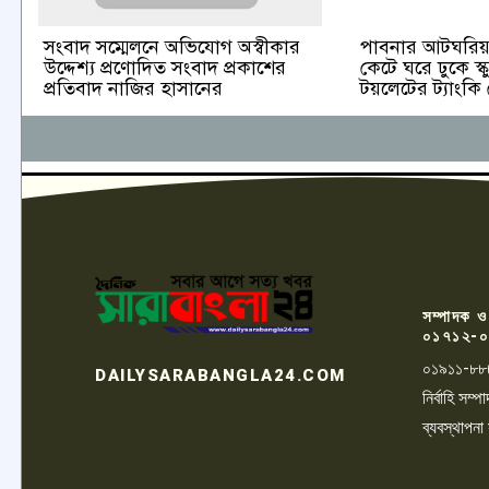
পাবনার আটঘরিয়া
সংবাদ সম্মেলনে অভিযোগ অস্বীকার
কেটে ঘরে ঢুকে স্ক
উদ্দেশ্য প্রণোদিত সংবাদ প্রকাশের
টয়লেটের ট্যাংকি
প্রতিবাদ নাজির হাসানের
সম্পাদক ও
০১৭১২-০
০১৯১১-৮৮
DAILYSARABANGLA24.COM
নির্বাহি সম
ব্যবস্থাপনা