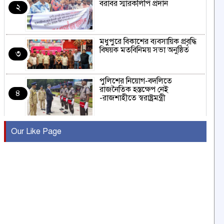
বরাবর স্মারকলিপি প্রদান
২
মধুপুরে বিকাশের ব্যবসায়িক প্রবৃদ্ধি
বিষয়ক মতবিনিময় সভা অনুষ্ঠিত
৩
পুলিশের নিয়োগ-বদলিতে
রাজনৈতিক হস্তক্ষেপ নেই
৪
-রাজশাহীতে স্বরাষ্ট্রমন্ত্রী
কুষ্টিয়ায় মাছরাঙা টেলিভিশনের ১৫
Our Like Page
বছর পূর্তি উদযাপন
৫
সংবাদ সম্মেলনে অভিযোগ অস্বীকার
উদ্দেশ্য প্রণোদিত সংবাদ প্রকাশের
৬
প্রতিবাদ নাজির হাসানের
পাবনার আটঘরিয়ার একদন্তে সিঁধ