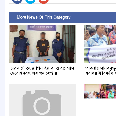
More News Of This Category
চারঘাটে ৩৮৪ পিস ইয়াবা ও ২০ গ্রাম
পাবনায় মানববন্ধন 
হেরোইনসহ একজন গ্রেপ্তার
বরাবর স্মারকলিপি