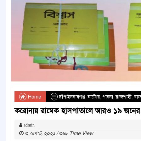
Home
চাঁপাইনবাবগঞ্জ
,
নাটোর
,
পাবনা
,
রাজশাহী
,
রাজ
করোনায় রামেক হাসপাতালে আরও ১৯ জনের মৃ
admin
৩ আগস্ট, ২০২১ / ৩৬৮ Time View