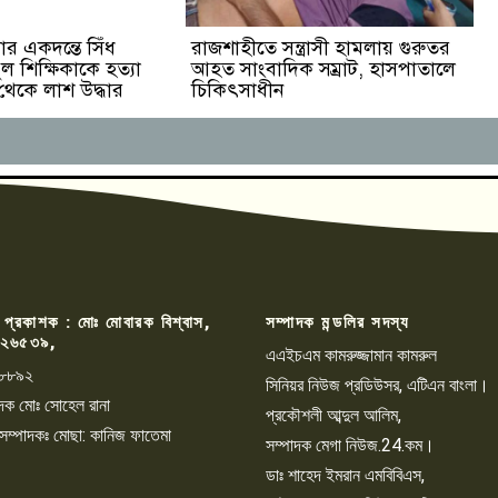
র একদন্তে সিঁধ
রাজশাহীতে সন্ত্রাসী হামলায় গুরুতর
ুল শিক্ষিকাকে হত্যা
আহত সাংবাদিক সম্রাট, হাসপাতালে
 থেকে লাশ উদ্ধার
চিকিৎসাধীন
 প্রকাশক : মোঃ মোবারক বিশ্বাস,
সম্পাদক মন্ডলির সদস্য
২৬৫৩৯,
এএইচএম কামরুজ্জামান কামরুল
৮৮৯২
সিনিয়র নিউজ প্রডিউসর, এটিএন বাংলা।
্পাদক মোঃ সোহেল রানা
প্রকৌশলী আব্দুল আলিম,
 সম্পাদকঃ মোছা: কানিজ ফাতেমা
সম্পাদক মেগা নিউজ.24.কম।
ডাঃ শাহেদ ইমরান এমবিবিএস,