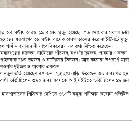
ত ২৪ ঘণ্টায় আরও ১৯ জনের মৃত্যু হয়েছে। গত সোমবার সকাল ৮টা
ু হয়েছে। এরআগের ২৪ ঘণ্টায় রামেক হাসপাতালের করোনা ইউনিটে মৃত্যু
েল শামীম ইয়াজদানী সাংবাদিকদের এসব তথ্য নিশ্চিত করেছেন।
ইনবাবগঞ্জের চারজন, নাটোরের পাঁচজন, নওগাঁর দুইজন, পাবনার একজন।
াপাইনবাবগঞ্জের দুইজন ও নাটোরের তিনজন। আর করোনা উপসর্গে মারা
, নওগাঁর দুইজন ও পাবনার একজন ।
 নতুন ভর্তি হয়েছেন ৪৭ জন। সুস্থ হয়ে বাড়ি ফিরেছেন ৩০ জন। গত ২৪
 রোগী ভর্তি ছিলেন ৩৯২ জন। এরমধ্যে আইসিইউতে ভর্তি ছিলেন ১৯ জন
েক হাসপাতালের পিসিআর মেশিনে ৩৬৭টি নমুনা পরীক্ষায় করোনা পজিটিভ