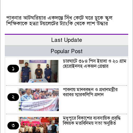
পাবনার আটঘরিয়ার একদন্তে সিঁধ কেটে ঘরে ঢুকে স্কুল
শিক্ষিকাকে হত্যা টয়লেটের ট্যাংকি থেকে লাশ উদ্ধার
Last Update
Popular Post
চারঘাটে ৩৮৪ পিস ইয়াবা ও ২০ গ্রাম
হেরোইনসহ একজন গ্রেপ্তার
১
পাবনায় মানববন্ধন ও প্রধানমন্ত্রীর
বরাবর স্মারকলিপি প্রদান
২
মধুপুরে বিকাশের ব্যবসায়িক প্রবৃদ্ধি
বিষয়ক মতবিনিময় সভা অনুষ্ঠিত
৩