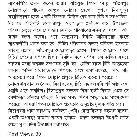
স্মারকলিপি প্রদান করেন তারা। অভিযুক্ত শিপন মোল্লা লতিবপুর
মোল্লাপাড়া গ্রামের তাজুল মোল্লার ছেলে। দুপুরে মিঠাপুকুর
মহাবিদ্যালয় হতে একটি বিক্ষোভ মিছিল বের করে রিচি’র সহপাঠিরা।
বিক্ষোভ মিছিলটি ঢাকা-রংপুর মহাসড়ক প্রদক্ষিণ করে উপজেলা
পরিষদ চত্বরে এসে শেষ হয়। সেখানে পরিবারের সদস্যরা মিলে একটি
মানব বন্ধন করেন। পরে উপজেলা নির্বাহি অফিসারের কাছে
স্মারকলীপি প্রদান করা হয়। রিচির পরিবারের সদস্য কবিরুল ইসলাম
লাবলু বলেন, ‘লতিবপুর মোল্লাপাড়া গ্রামের শিপন মোল্লা’র সাথে
রিচির প্রেমের সর্ম্পক ছিল। দির্ঘদিন ধরে সর্ম্পক চলাকালিন সময়ে
তাদের মধ্যে অন্তরঙ্গ সর্ম্পকের সৃষ্টি হয়। যেদিন রাতে রিচি আত্মহত্যা
করেন, সেদিন সারারাত সে শিপনের সাথে কথা বলেছে। পরে রিচি
আত্মহত্যা করে। শিপন মোল্লার প্রলুব্ধে রিচি আত্মহত্যা করেছে।’
মোহন ইসলাম ও সৈকত মিয়া বলেন, রিচি এইচএসসি পরীক্ষার জন্য
প্রস্তুতি গ্রহন করছিল। মিঠাপুুকুর সদরের রিমা ছাত্রী নিবাস থেকে সে
লেখাপড়া চালিয়ে যাচ্ছিল। বিভিন্ন সময় শিপন মোল্লা তার সাথে দেখা
করেছে। আমরা শিপন মোল্লাকে গ্রেফতার ও দৃষ্টান্ত মুলক শাস্তি চাই।
মিঠাপুকুর থানা ভারপ্রাপ্ত কর্মকর্তা (ওসি) মোস্তাফিজার রহমান বলেন,
একটি অপমৃত্যু মামলা দায়ের হয়েছে। ময়না তদন্তের রিপোর্ট হাতে
পেলে মুল ঘটনা উদঘাটন করা যাবে।
Post Views:
30