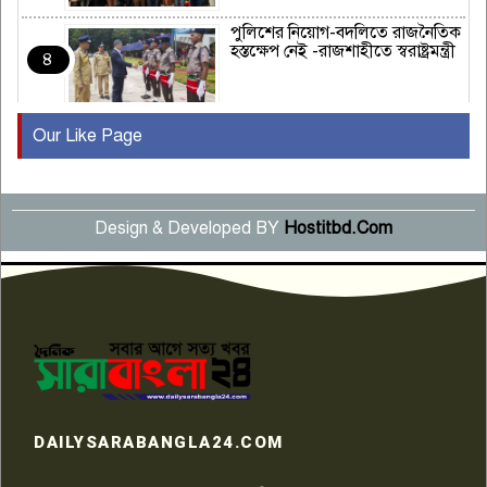
পুলিশের নিয়োগ-বদলিতে রাজনৈতিক
হস্তক্ষেপ নেই -রাজশাহীতে স্বরাষ্ট্রমন্ত্রী
৪
Our Like Page
কুষ্টিয়ায় মাছরাঙা টেলিভিশনের ১৫
বছর পূর্তি উদযাপন
৫
Design & Developed BY
Hostitbd.Com
সংবাদ সম্মেলনে অভিযোগ অস্বীকার
উদ্দেশ্য প্রণোদিত সংবাদ প্রকাশের
৬
প্রতিবাদ নাজির হাসানের
পাবনার আটঘরিয়ার একদন্তে সিঁধ
কেটে ঘরে ঢুকে স্কুল শিক্ষিকাকে হত্যা
৭
টয়লেটের ট্যাংকি থেকে লাশ উদ্ধার
রাজশাহীতে সন্ত্রাসী হামলায় গুরুতর
DAILYSARABANGLA24.COM
আহত সাংবাদিক সম্রাট, হাসপাতালে
৮
চিকিৎসাধীন