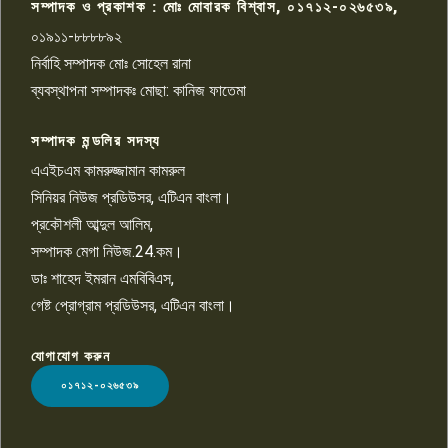
সম্পাদক ও প্রকাশক : মোঃ মোবারক বিশ্বাস, ০১৭১২-০২৬৫৩৯,
০১৯১১-৮৮৮৮৯২
পাবনা জেলা জাসাসের আহবায়ক
নির্বাহি সম্পাদক মোঃ সোহেল রানা
খালেদ হোসেন পরাগের বিরুদ্ধে
৯
চাঁদাবাজি ও হয়রানির অভিযোগ
ব্যবস্থাপনা সম্পাদকঃ মোছা: কানিজ ফাতেমা
সম্পাদক মন্ডলির সদস্য
বিশ্বের সঙ্গে শিক্ষার্থীদের সংযোগ গড়ে
তুলতে হবে: শিমুল বিশ্বাস
এএইচএম কামরুজ্জামান কামরুল
১০
সিনিয়র নিউজ প্রডিউসর, এটিএন বাংলা।
প্রকৌশলী আব্দুল আলিম,
সম্পাদক মেগা নিউজ.24.কম।
ডাঃ শাহেদ ইমরান এমবিবিএস,
গেষ্ট প্রোগ্রাম প্রডিউসর, এটিএন বাংলা।
যোগাযোগ করুন
LOGO
০১৭১২-০২৬৫৩৯