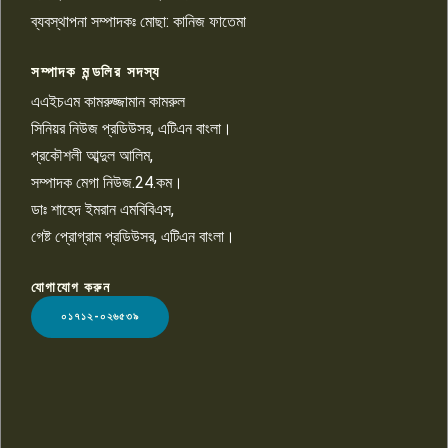
খালেদ হোসেন পরাগের বিরুদ্ধে
৯
চাঁদাবাজি ও হয়রানির অভিযোগ
ব্যবস্থাপনা সম্পাদকঃ মোছা: কানিজ ফাতেমা
সম্পাদক মন্ডলির সদস্য
বিশ্বের সঙ্গে শিক্ষার্থীদের সংযোগ গড়ে
তুলতে হবে: শিমুল বিশ্বাস
এএইচএম কামরুজ্জামান কামরুল
১০
সিনিয়র নিউজ প্রডিউসর, এটিএন বাংলা।
প্রকৌশলী আব্দুল আলিম,
সম্পাদক মেগা নিউজ.24.কম।
ডাঃ শাহেদ ইমরান এমবিবিএস,
গেষ্ট প্রোগ্রাম প্রডিউসর, এটিএন বাংলা।
যোগাযোগ করুন
LOGO
০১৭১২-০২৬৫৩৯