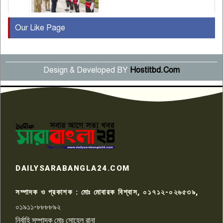
Our Like Page
কুষ্টিয়ায় মাছরাঙা টেলিভিশনের ১৫
বছর পূর্তি উদযাপন
৫
Design & Developed BY
Hostitbd.Com
সংবাদ সম্মেলনে অভিযোগ অস্বীকার
উদ্দেশ্য প্রণোদিত সংবাদ প্রকাশের
৬
প্রতিবাদ নাজির হাসানের
পাবনার আটঘরিয়ার একদন্তে সিঁধ
কেটে ঘরে ঢুকে স্কুল শিক্ষিকাকে হত্যা
৭
টয়লেটের ট্যাংকি থেকে লাশ উদ্ধার
রাজশাহীতে সন্ত্রাসী হামলায় গুরুতর
DAILYSARABANGLA24.COM
আহত সাংবাদিক সম্রাট, হাসপাতালে
৮
চিকিৎসাধীন
সম্পাদক ও প্রকাশক : মোঃ মোবারক বিশ্বাস, ০১৭১২-০২৬৫৩৯,
০১৯১১-৮৮৮৮৯২
পাবনা জেলা জাসাসের আহবায়ক
নির্বাহি সম্পাদক মোঃ সোহেল রানা