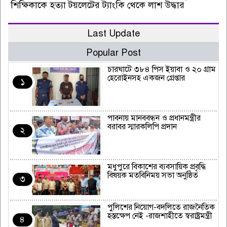
শিক্ষিকাকে হত্যা টয়লেটের ট্যাংকি থেকে লাশ উদ্ধার
Last Update
Popular Post
চারঘাটে ৩৮৪ পিস ইয়াবা ও ২০ গ্রাম
হেরোইনসহ একজন গ্রেপ্তার
১
পাবনায় মানববন্ধন ও প্রধানমন্ত্রীর
বরাবর স্মারকলিপি প্রদান
২
মধুপুরে বিকাশের ব্যবসায়িক প্রবৃদ্ধি
বিষয়ক মতবিনিময় সভা অনুষ্ঠিত
৩
পুলিশের নিয়োগ-বদলিতে রাজনৈতিক
হস্তক্ষেপ নেই -রাজশাহীতে স্বরাষ্ট্রমন্ত্রী
৪