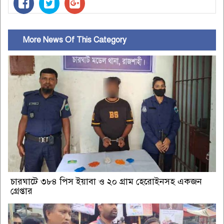
More News Of This Category
চারঘাটে ৩৮৪ পিস ইয়াবা ও ২০ গ্রাম হেরোইনসহ একজন
গ্রেপ্তার