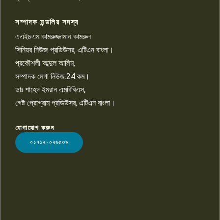
সম্পাদক মন্ডলির সদস্য
বিশ্বের সঙ্গে শিক্ষার্থীদের সংযোগ গড়ে
তুলতে হবে: শিমুল বিশ্বাস
এএইচএম কামরুজ্জামান কামরুল
১০
সিনিয়র নিউজ প্রডিউসর, এটিএন বাংলা।
প্রকৌশলী আব্দুল আলিম,
সম্পাদক মেগা নিউজ.24.কম।
ডাঃ শাহেদ ইমরান এমবিবিএস,
গেষ্ট প্রোগ্রাম প্রডিউসর, এটিএন বাংলা।
যোগাযোগ করুন
LOGO
০১৭১২-০২৬৫৩৯