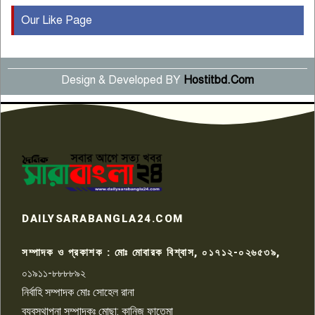
Our Like Page
কুষ্টিয়ায় মাছরাঙা টেলিভিশনের ১৫
বছর পূর্তি উদযাপন
৫
Design & Developed BY
Hostitbd.Com
সংবাদ সম্মেলনে অভিযোগ অস্বীকার
উদ্দেশ্য প্রণোদিত সংবাদ প্রকাশের
৬
প্রতিবাদ নাজির হাসানের
পাবনার আটঘরিয়ার একদন্তে সিঁধ
কেটে ঘরে ঢুকে স্কুল শিক্ষিকাকে হত্যা
৭
টয়লেটের ট্যাংকি থেকে লাশ উদ্ধার
রাজশাহীতে সন্ত্রাসী হামলায় গুরুতর
DAILYSARABANGLA24.COM
আহত সাংবাদিক সম্রাট, হাসপাতালে
৮
চিকিৎসাধীন
সম্পাদক ও প্রকাশক : মোঃ মোবারক বিশ্বাস, ০১৭১২-০২৬৫৩৯,
০১৯১১-৮৮৮৮৯২
পাবনা জেলা জাসাসের আহবায়ক
নির্বাহি সম্পাদক মোঃ সোহেল রানা
খালেদ হোসেন পরাগের বিরুদ্ধে
৯
চাঁদাবাজি ও হয়রানির অভিযোগ
ব্যবস্থাপনা সম্পাদকঃ মোছা: কানিজ ফাতেমা