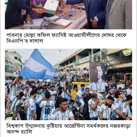
পাবনার মোল্লা কফিল ফ্যাসিষ্ট আওয়ামীলীগের দোষর থেকে
বিএনপি’র দালাল
বিশ্বকাপ উন্মাদনায় কুষ্টিয়ায় আর্জেন্টিনা সমর্থকদের নজরকাড়া
আনন্দ র‌্যালি