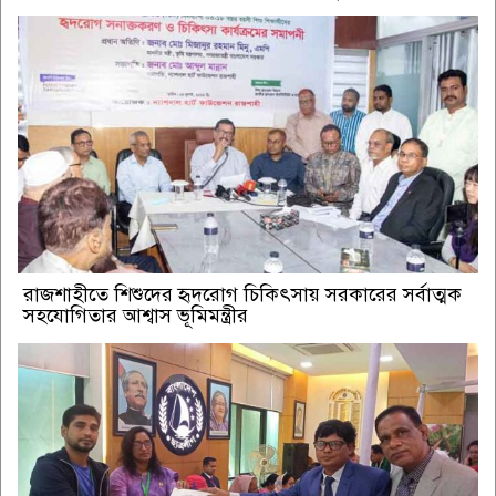
রাজশাহীতে শিশুদের হৃদরোগ চিকিৎসায় সরকারের সর্বাত্মক
সহযোগিতার আশ্বাস ভূমিমন্ত্রীর