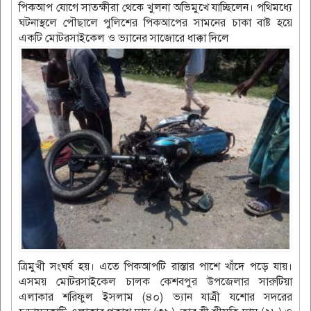
পিকআপ যোগে সাতক্ষীরা থেকে খুলনা অভিমুখে যাচ্ছিলেন। পথিমধ্যে
ঘটনাস্থলে পৌছালে পুলিশের পিকআপের সামনের চাকা বাষ্ট হয়ে
একটি মোটরসাইকেল ও ভ্যানের সাজোরে ধাক্কা দিলে
ত্রিমুখী সংঘর্ষ হয়। এতে পিকআপটি রাস্তার পাশে খাঁদে পড়ে যায়।
এসময় মোটরসাইকেল চালক কেশবপুর উপজেলার সারুটিয়া
এলাকার শরিফুল ইসলাম (৪০) ভ্যান যাত্রী যশোর সদরের