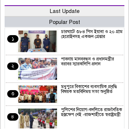
Last Update
Popular Post
চারঘাটে ৩৮৪ পিস ইয়াবা ও ২০ গ্রাম
হেরোইনসহ একজন গ্রেপ্তার
১
পাবনায় মানববন্ধন ও প্রধানমন্ত্রীর
বরাবর স্মারকলিপি প্রদান
২
মধুপুরে বিকাশের ব্যবসায়িক প্রবৃদ্ধি
বিষয়ক মতবিনিময় সভা অনুষ্ঠিত
৩
পুলিশের নিয়োগ-বদলিতে রাজনৈতিক
হস্তক্ষেপ নেই -রাজশাহীতে স্বরাষ্ট্রমন্ত্রী
৪