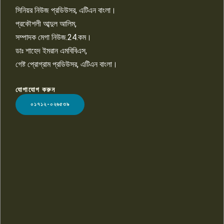
সিনিয়র নিউজ প্রডিউসর, এটিএন বাংলা।
প্রকৌশলী আব্দুল আলিম,
সম্পাদক মেগা নিউজ.24.কম।
ডাঃ শাহেদ ইমরান এমবিবিএস,
গেষ্ট প্রোগ্রাম প্রডিউসর, এটিএন বাংলা।
যোগাযোগ করুন
LOGO
০১৭১২-০২৬৫৩৯