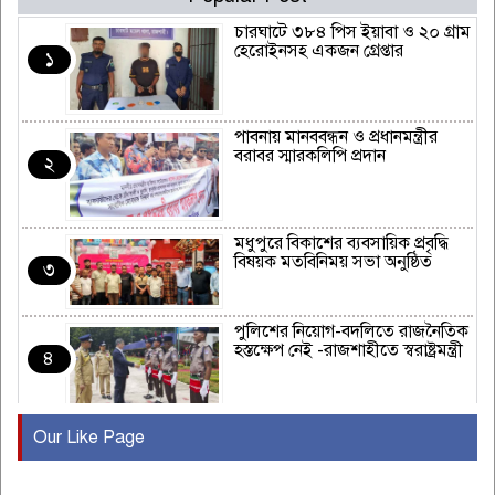
চারঘাটে ৩৮৪ পিস ইয়াবা ও ২০ গ্রাম
হেরোইনসহ একজন গ্রেপ্তার
১
পাবনায় মানববন্ধন ও প্রধানমন্ত্রীর
বরাবর স্মারকলিপি প্রদান
২
মধুপুরে বিকাশের ব্যবসায়িক প্রবৃদ্ধি
বিষয়ক মতবিনিময় সভা অনুষ্ঠিত
৩
পুলিশের নিয়োগ-বদলিতে রাজনৈতিক
হস্তক্ষেপ নেই -রাজশাহীতে স্বরাষ্ট্রমন্ত্রী
৪
Our Like Page
কুষ্টিয়ায় মাছরাঙা টেলিভিশনের ১৫
বছর পূর্তি উদযাপন
৫