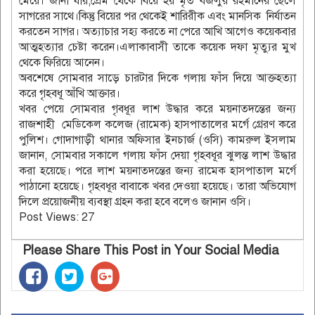
মেয়ে। জানা যায়,প্রেম থেকে বিয়ে হয় মৃত বজলুর রহমানের ছেলে
সাগরের সাথে।কিন্তু বিয়ের পর থেকেই শারিরীক এবং মানসিক নির্যাতন
করতেন সাগর। অত্যাচার সহ্য করতে না পেরে আখি আগেও কয়েকবার
আত্মহত্যার চেষ্টা করেন।এলাকাবাসী তাকে কয়েক দফা মৃত্যুর মুখ
থেকে ফিরিয়ে আনেন।
অবশেষে সোমবার সাড়ে চারটার দিকে গলায় ফাঁস দিয়ে আক্তহত্যা
করে গৃহবধূ আঁখি আক্তার।
খবর পেয়ে সোমবার গৃবধূর লাশ উদ্ধার করে ময়নাতদন্তের জন্য
রাজশাহী মেডিকেল কলেজ (রামেক) হাসপাতালের মর্গে গ্রেরণ করে
পুলিশ। গোদাগাড়ী থানার অফিসার ইনচার্জ (ওসি) কামরুল ইসলাম
জানান, সোমবার সকালে গলায় ফাঁস দেয়া গৃহবধূর ঝুলন্ত লাশ উদ্ধার
করা হয়েছে। পরে লাশ ময়নাতদন্তের জন্য রামেক হাসপাতাল মর্গে
পাঠানো হয়েছে। গৃহবধূর বাবাকে খবর দেওয়া হয়েছে। তারা অভিযোগ
দিলে প্রয়োজনীয় ব্যবস্থা গ্রহন করা হবে বলেও জানান ওসি।
Post Views:
27
Please Share This Post in Your Social Media