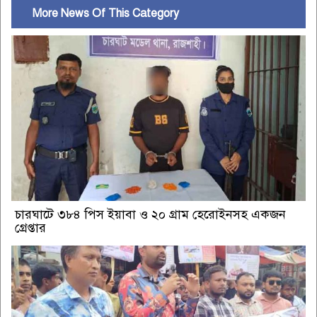
More News Of This Category
চারঘাটে ৩৮৪ পিস ইয়াবা ও ২০ গ্রাম হেরোইনসহ একজন
গ্রেপ্তার