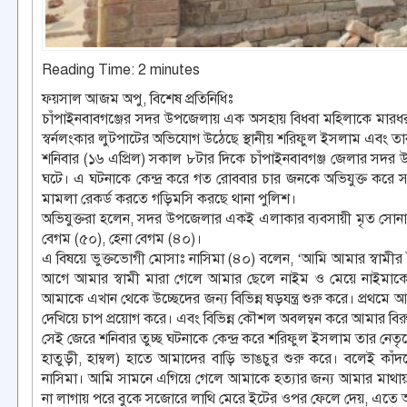
Reading Time:
2
minutes
ফয়সাল আজম অপু, বিশেষ প্রতিনিধিঃ
চাঁপাইনবাবগঞ্জের সদর উপজেলায় এক অসহায় বিধবা মহিলাকে মারধর ক
স্বর্নলংকার লুটপাটের অভিযোগ উঠেছে স্থানীয় শরিফুল ইসলাম এবং তা
শনিবার (১৬ এপ্রিল) সকাল ৮টার দিকে চাঁপাইনবাবগঞ্জ জেলার সদর উ
ঘটে। এ ঘটনাকে কেন্দ্র করে গত রোববার চার জনকে অভিযুক্ত কর
মামলা রেকর্ড করতে গড়িমসি করছে থানা পুলিশ।
অভিযুক্তরা হলেন, সদর উপজেলার একই এলাকার ব্যবসায়ী মৃত সোনা
বেগম (৫০), হেনা বেগম (৪০)।
এ বিষয়ে ভুক্তভোগী মোসাঃ নাসিমা (৪০) বলেন, ‘আমি আমার স্বামীর
আগে আমার স্বামী মারা গেলে আমার ছেলে নাইম ও মেয়ে নাইমাকে ন
আমাকে এখান থেকে উচ্ছেদের জন্য বিভিন্ন ষড়যন্ত্র শুরু করে। প্রথমে
দেখিয়ে চাপ প্রয়োগ করে। এবং বিভিন্ন কৌশল অবলম্বন করে আমার বিরু
সেই জেরে শনিবার তুচ্ছ ঘটনাকে কেন্দ্র করে শরিফুল ইসলাম তার নেতৃত্বে 
হাতুড়ী, হাম্বল) হাতে আমাদের বাড়ি ভাঙচুর শুরু করে। বলেই কাঁ
নাসিমা। আমি সামনে এগিয়ে গেলে আমাকে হত্যার জন্য আমার মাথা
না লাগায় পরে বুকে সজোরে লাথি মেরে ইটের ওপর ফেলে দেয়, এতে আম