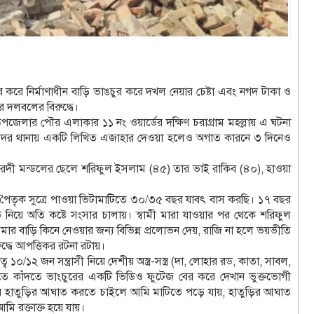
রে নির্মাণাধীন বাড়ি ভাঙচুর করে দখল নেয়ার চেষ্টা এবং নগদ টাকা ও
র দলবলের বিরুদ্ধে।
পজেলার পৌর এলাকার ১১ নং ওয়ার্ডের দক্ষিণ চরাগ্রাম মহল্লায় এ ঘটনা
ে সদর থানায় একটি লিখিত এজাহার দেওয়া হলেও অগাত কারনে ৩ দিনেও
রদী মন্ডলের ছেলে শরিফুল ইসলাম (৪৫) তার ভাই রাকিব (৪০), হাওয়া
 পৈতৃক সুত্রে পাওয়া ভিটামাটিতে ৩০/৩৫ বছর যাবৎ বাস করছি। ১৭ বছর
িয়ে অতি কষ্টে সংসার চালায়। স্বামী মারা যাওয়ার পর থেকে শরিফুল
 আমার বাড়ি কিনে নেওয়ার জন্য বিভিন্ন প্রলোভন দেয়, রাজি না হলে ভয়ভীতি
দ্ধে আপত্তিকর রটনা রটায়।
১০/১২ জন সন্ত্রাসী নিয়ে দেশীয় অস্ত্র-সস্ত্র (দা, লোহার রড, কাতা, সাবল,
দতে কাঁদতে ভাংচুরের একটি ভিডিও ফুটেজ বের করে দেখান ভুক্তভোগী
য় হাতুড়ির আঘাত করতে চাইলে আমি মাটিতে পড়ে যায়, হাতুড়ির আঘাত
ি রক্তাক্ত হয়ে যায়।