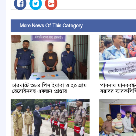
More News Of This Category
চারঘাটে ৩৮৪ পিস ইয়াবা ও ২০ গ্রাম
পাবনায় মানববন্ধন 
হেরোইনসহ একজন গ্রেপ্তার
বরাবর স্মারকলিপি