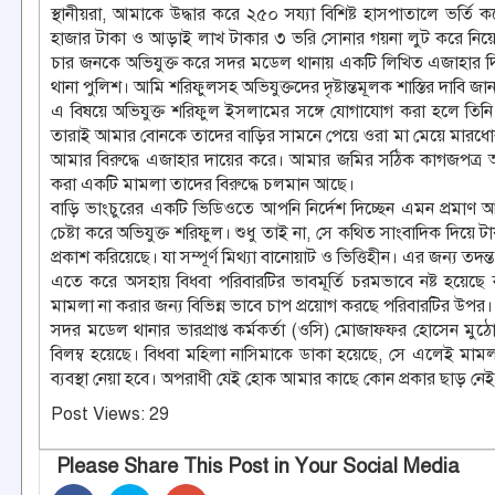
স্থানীয়রা, আমাকে উদ্ধার করে ২৫০ সয্যা বিশিষ্ট হাসপাতালে ভর্তি
হাজার টাকা ও আড়াই লাখ টাকার ৩ ভরি সোনার গয়না লুট করে নিয়ে
চার জনকে অভিযুক্ত করে সদর মডেল থানায় একটি লিখিত এজাহার দিয়ে
থানা পুলিশ। আমি শরিফুলসহ অভিযুক্তদের দৃষ্টান্তমূলক শাস্তির দাবি জানা
এ বিষয়ে অভিযুক্ত শরিফুল ইসলামের সঙ্গে যোগাযোগ করা হলে তিনি
তারাই আমার বোনকে তাদের বাড়ির সামনে পেয়ে ওরা মা মেয়ে মারধোর
আমার বিরুদ্ধে এজাহার দায়ের করে। আমার জমির সঠিক কাগজপত্
করা একটি মামলা তাদের বিরুদ্ধে চলমান আছে।
বাড়ি ভাংচুরের একটি ভিডিওতে আপনি নির্দেশ দিচ্ছেন এমন প্রমাণ আছ
চেষ্টা করে অভিযুক্ত শরিফুল। শুধু তাই না, সে কথিত সাংবাদিক দিয়ে 
প্রকাশ করিয়েছে। যা সম্পূর্ণ মিথ্যা বানোয়াট ও ভিত্তিহীন। এর জন্য তদন
এতে করে অসহায় বিধবা পরিবারটির ভাবমূর্তি চরমভাবে নষ্ট হয়ে
মামলা না করার জন্য বিভিন্ন ভাবে চাপ প্রয়োগ করছে পরিবারটির উপর।
সদর মডেল থানার ভারপ্রাপ্ত কর্মকর্তা (ওসি) মোজাফফর হোসেন মুঠো
বিলম্ব হয়েছে। বিধবা মহিলা নাসিমাকে ডাকা হয়েছে, সে এলেই মামলা
ব্যবস্থা নেয়া হবে। অপরাধী যেই হোক আমার কাছে কোন প্রকার ছাড় ন
Post Views:
29
Please Share This Post in Your Social Media