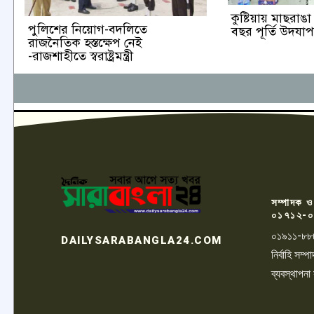
কুষ্টিয়ায় মাছরা
পুলিশের নিয়োগ-বদলিতে
বছর পূর্তি উদযা
রাজনৈতিক হস্তক্ষেপ নেই
-রাজশাহীতে স্বরাষ্ট্রমন্ত্রী
সম্পাদক ও
০১৭১২-০
০১৯১১-৮৮
DAILYSARABANGLA24.COM
নির্বাহি সম
ব্যবস্থাপনা