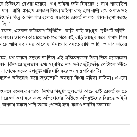
 করে চিকিৎসা দেওয়া হয়েছে। শুধু তাইনা জমি বিক্রয়ের ১ লাখ পয়তাল্লিশ
 যায়। আমি অসহায় একজন বিধবা মহিলা বাধ্য হয়ে বাদী হয়ে অগাত সহ
ছি। কিন্তুু ৩ দিন পার হলেও এজাহার রেকর্ড না করে টালবাহানা করছে
চ্ছি।’
 বলেন, এসকল অভিযোগ ভিত্তিহীন। আমি বাড়ি ভাংচুর, লুটপাট করিনি।
 করে। তারপর আমাকে ফাঁসাতে নিজেরাই বাড়ি ভাংচুর করে, থানায় গিয়ে
র আছে,আমি সব সময় আপোষ মিমাংসায় বসতে রাজি আছি। আমার দায়ের
ে, প্রশ্ন করলে সদুত্তর না দিয়ে এই প্রতিবেদককে টাকা দিয়ে ম্যানেজের
টাকার বিনিময়ে ভুলভাল তথ্য সংবলিত নাম সর্বস্ব ভুঁইফোঁড় পোর্টালে নিউজ
্ত সাপেক্ষে এদের উপযুক্ত শাস্তি দাবি করে অসহায় পরিবারটি।
ছে বলেও অভিযোগ করে ভুক্তভোগী অসহায় বিধবা মহিলা নাসিমা। এখনো
ফোনে বলেন,এজাহারে লিখার কিছুটা ভুলভ্রান্তি আছে তাই রেকর্ড করতে
 রেকর্ড করা হবে এবং অভিযোগের ভিত্তিতে অভিযুক্তদের বিরুদ্ধে আইনি
েই, অপরাধ করলে শাস্তি তাকে পেতেই হবে, কারও তদবির চলবেনা।