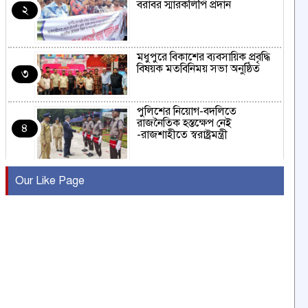
বরাবর স্মারকলিপি প্রদান
২
মধুপুরে বিকাশের ব্যবসায়িক প্রবৃদ্ধি
বিষয়ক মতবিনিময় সভা অনুষ্ঠিত
৩
পুলিশের নিয়োগ-বদলিতে
রাজনৈতিক হস্তক্ষেপ নেই
৪
-রাজশাহীতে স্বরাষ্ট্রমন্ত্রী
কুষ্টিয়ায় মাছরাঙা টেলিভিশনের ১৫
Our Like Page
বছর পূর্তি উদযাপন
৫
সংবাদ সম্মেলনে অভিযোগ অস্বীকার
উদ্দেশ্য প্রণোদিত সংবাদ প্রকাশের
৬
প্রতিবাদ নাজির হাসানের
পাবনার আটঘরিয়ার একদন্তে সিঁধ