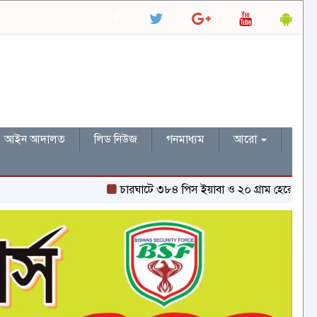
আইন আদালত
লিড নিউজ
গনমাধ্যম
আরো
চারঘাটে ৩৮৪ পিস ইয়াবা ও ২০ গ্রাম হেরোইনসহ একজন গ্রেপ