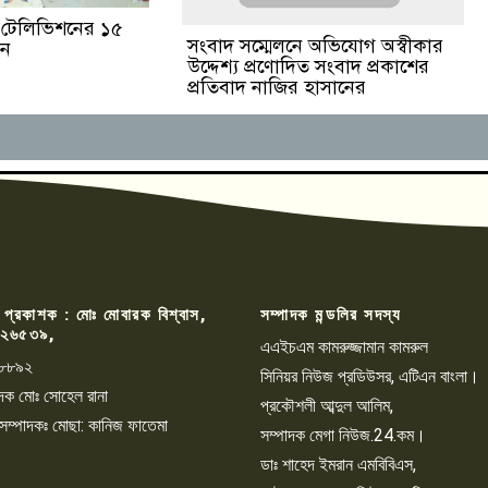
ঙা টেলিভিশনের ১৫
সংবাদ সম্মেলনে অভিযোগ অস্বীকার
পন
উদ্দেশ্য প্রণোদিত সংবাদ প্রকাশের
প্রতিবাদ নাজির হাসানের
 প্রকাশক : মোঃ মোবারক বিশ্বাস,
সম্পাদক মন্ডলির সদস্য
২৬৫৩৯,
এএইচএম কামরুজ্জামান কামরুল
৮৮৯২
সিনিয়র নিউজ প্রডিউসর, এটিএন বাংলা।
্পাদক মোঃ সোহেল রানা
প্রকৌশলী আব্দুল আলিম,
 সম্পাদকঃ মোছা: কানিজ ফাতেমা
সম্পাদক মেগা নিউজ.24.কম।
ডাঃ শাহেদ ইমরান এমবিবিএস,