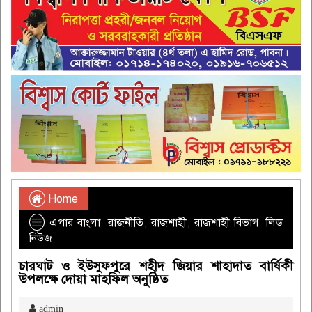
Home
এপার বাংলা
,
রাজনীতি
,
রাজশাহী
,
রাজশাহী বিভাগ
,
লিড
নিউজ
চারঘাট ও ইউসুফপুরে শহীদ জিয়ার শাহাদাত বার্ষিকী
উপলক্ষে দোয়া মাহফিল অনুষ্ঠিত
admin