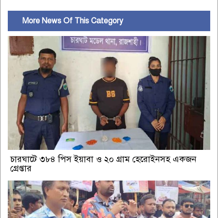
More News Of This Category
চারঘাটে ৩৮৪ পিস ইয়াবা ও ২০ গ্রাম হেরোইনসহ একজন
গ্রেপ্তার