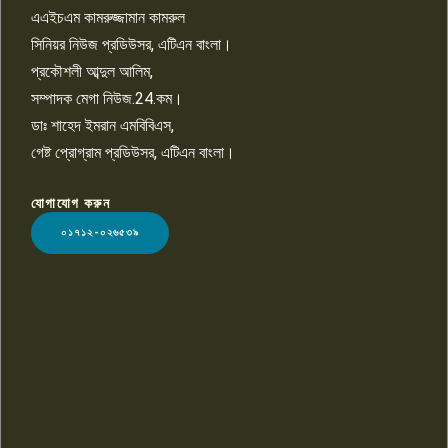
তুলতে হবে: শিমুল বিশ্বাস
এএইচএম কামরুজ্জামান কামরুল
১০
সিনিয়র নিউজ প্রডিউসর, এটিএন বাংলা।
প্রকৌশলী আব্দুল আলিম,
সম্পাদক মেগা নিউজ.24.কম।
ডাঃ শাহেদ ইমরান এমবিবিএস,
গেষ্ট প্রোগ্রাম প্রডিউসর, এটিএন বাংলা।
যোগাযোগ করুন
LOGO
০১৭১২-০২৬৫৩৯