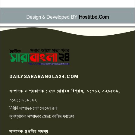
Design & Developed BY
Hostitbd.Com
সংবাদ সম্মেলনে অভিযোগ অস্বীকার
উদ্দেশ্য প্রণোদিত সংবাদ প্রকাশের
৬
প্রতিবাদ নাজির হাসানের
পাবনার আটঘরিয়ার একদন্তে সিঁধ
কেটে ঘরে ঢুকে স্কুল শিক্ষিকাকে হত্যা
৭
টয়লেটের ট্যাংকি থেকে লাশ উদ্ধার
রাজশাহীতে সন্ত্রাসী হামলায় গুরুতর
DAILYSARABANGLA24.COM
আহত সাংবাদিক সম্রাট, হাসপাতালে
৮
চিকিৎসাধীন
সম্পাদক ও প্রকাশক : মোঃ মোবারক বিশ্বাস, ০১৭১২-০২৬৫৩৯,
০১৯১১-৮৮৮৮৯২
পাবনা জেলা জাসাসের আহবায়ক
নির্বাহি সম্পাদক মোঃ সোহেল রানা
খালেদ হোসেন পরাগের বিরুদ্ধে
৯
চাঁদাবাজি ও হয়রানির অভিযোগ
ব্যবস্থাপনা সম্পাদকঃ মোছা: কানিজ ফাতেমা
সম্পাদক মন্ডলির সদস্য
বিশ্বের সঙ্গে শিক্ষার্থীদের সংযোগ গড়ে