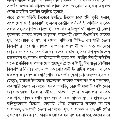
একটি এতিম মাদ্রাসা ও ইউসুফপুর ইউনিয়ন বিএনপি অঙ্গ ও সহযোগী
সংগঠন কর্তৃক আয়োজিত আলোচনা সভা ও দোয়া মাহফিল অনুষ্ঠিত
দোয়া মাহফিল অনুষ্ঠান অনুষ্ঠিত হয়েছে।
এতে প্রধান অতিথি হিসেবে উপস্থিত ছিলেন চারঘাটের কৃতি সন্তান,
বাংলাদেশ জাতীয়তাবাদী ছাত্রদল কেন্দ্রীয় কার্যনির্বাহী কমিটির সাবেক
সফল সহ-সভাপতি (রাজশাহী বিভাগের দায়িত্বপ্রাপ্ত), রাজশাহী জেলা
যুবদলের সাবেক সফল আহ্বায়ক, রাজশাহী জেলা বিএনপি’র সাবেক
যুগ্ম আহবায়ক ও যুগ্ম সম্পাদক, সুশিক্ষায় শিক্ষিত রাজশাহী জেলা
বিএনপি’র সুযোগ্য সাধারণ সম্পাদক পদপ্রার্থী জননন্দিত জননেতা
মোঃ আনোয়ার হোসেন উজ্জল। বিশেষ অতিথি হিসেবে উপস্থিত ছিলেন
ছাত্রদলের বাংলাদেশ জাতীয়তাবাদী কৃষক দল কেন্দ্রীয় নির্বাহী কমিটির
সহ-সাংগঠনিক সম্পাদক মোঃ ওয়াদুদ হোসেন পিন্টু, নিমপাড়া ইউনিয়ন
বিএনপি’র সিনিয়র যুগ্ম-সম্পাদক মোঃ বানী ইসরাইল কুড়হান, সাবেক
ছাত্রদল ও যুবদল চারঘাট পৌর বিএনপি’র নেতা মোঃ জহুরুল ইসলাম
(জহুর), চারঘাট উপজেলা ছাত্রদলের সাবেক সফল সাধারণ সম্পাদক,
রাজশাহী জেলা ছাত্রদলের সহ-সভাপতি, চারঘাট থানা বিএনপি নেতা
মোঃ জহুরুল ইসলাম জীবন, চারঘাট পৌর ছাত্রদলের সাবেক
সভাপতি, চারঘাট পৌর যুবদলের সাবেক সিনিয়র যুগ্ম-আহ্বায়ক মোঃ
রাশিদুজ্জামান তিতাস, চারঘাট পৌর ছাত্রদলের সাবেক সাধারণ
সম্পাদক, রাজশাহী জেলা ছাত্রদলের যুগ্ম সম্পাদক ও চারঘাট পৌর
যুবদলের সাবেক যুগ্ম আহ্বায়ক মোঃ আহসানুল হক রাজিব, বৃহত্তর সদর