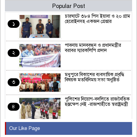
Popular Post
চারঘাটে ৩৮৪ পিস ইয়াবা ও ২০ গ্রাম
হেরোইনসহ একজন গ্রেপ্তার
১
পাবনায় মানববন্ধন ও প্রধানমন্ত্রীর
বরাবর স্মারকলিপি প্রদান
২
মধুপুরে বিকাশের ব্যবসায়িক প্রবৃদ্ধি
বিষয়ক মতবিনিময় সভা অনুষ্ঠিত
৩
পুলিশের নিয়োগ-বদলিতে রাজনৈতিক
হস্তক্ষেপ নেই -রাজশাহীতে স্বরাষ্ট্রমন্ত্রী
৪
Our Like Page
কুষ্টিয়ায় মাছরাঙা টেলিভিশনের ১৫
বছর পূর্তি উদযাপন
৫