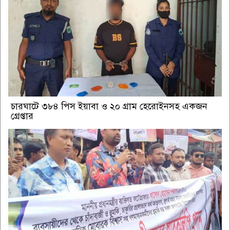
চারঘাটে ৩৮৪ পিস ইয়াবা ও ২০ গ্রাম হেরোইনসহ একজন
গ্রেপ্তার