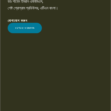
ডাঃ শাহেদ ইমরান এমবিবিএস,
গেষ্ট প্রোগ্রাম প্রডিউসর, এটিএন বাংলা।
যোগাযোগ করুন
LOGO
০১৭১২-০২৬৫৩৯