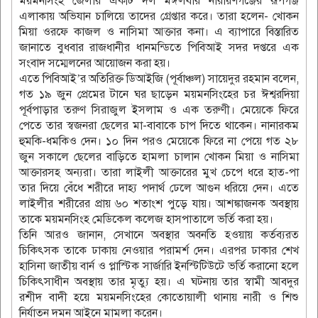
ময়মনসিংহ জেলার একটি দল মঙ্গলবার নারায়ণগঞ্জের রূপগঞ্জ
এলাকায় অভিযান চালিয়ে তাদের গ্রেপ্তার করে। তারা হলেন- খোকন
মিয়া ওরফে কাজল ও নাসিমা আক্তার কনা। এ ব্যাপারে বিস্তারিত
জানাতে বুধবার রাজধানীর ধানমন্ডিতে পিবিআই সদর দপ্তরে এক
সংবাদ সম্মেলনের আয়োজন করা হয়।
এতে পিবিআই’র অতিরিক্ত ডিআইজি (পূর্বাঞ্চল) সায়েদুর রহমান বলেন,
গত ১৯ জুন প্রেমের টানে ঘর ছাড়েন ময়মনসিংহের চর ঈশ্বরদিয়া
পূর্বপাড়ার তরুণ সিরাজুল ইসলাম ও এক তরুণী। মেয়েকে ফিরে
পেতে তার স্বজনরা ছেলের মা-বাবাকে চাপ দিতে থাকেন। নানারকম
হুমকি-ধমকিও দেন। ১০ দিন পরও মেয়েকে ফিরে না পেয়ে গত ২৮
জুন সকালে ছেলের বাড়িতে হামলা চালান খোকন মিয়া ও নাসিমা
আক্তারসহ অন্যরা। তারা লাইলী আক্তারের মুখ চেপে ধরে হাত-পা
তার দিয়ে বেঁধে শরীরে দাহ্য পদার্থ ঢেলে আগুন ধরিয়ে দেন। এতে
লাইলীর শরীরের প্রায় ৬০ শতাংশ পুড়ে যায়। আশঙ্কাজনক অবস্থায়
তাকে ময়মনসিংহ মেডিকেল কলেজ হাসপাতালে ভর্তি করা হয়।
তিনি আরও জানান, সেখানে অবস্থার অবনতি হওয়ায় কর্তব্যরত
চিকিৎসক তাকে ঢাকায় নেওয়ার পরামর্শ দেন। এরপর ঢাকার শেখ
হাসিনা জাতীয় বার্ন ও প্লাস্টিক সার্জারি ইনস্টিটিউটে ভর্তি করানো হলে
চিকিৎসাধীন অবস্থায় তার মৃত্যু হয়। এ ঘটনায় তার স্বামী আবদুর
রশীদ বাদী হয়ে ময়মনসিংহের কোতোয়ালী থানায় নারী ও শিশু
নির্যাতন দমন আইনে মামলা করেন।