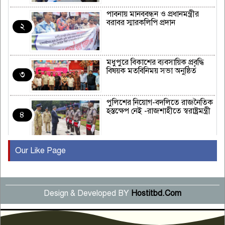
পাবনায় মানববন্ধন ও প্রধানমন্ত্রীর
বরাবর স্মারকলিপি প্রদান
২
মধুপুরে বিকাশের ব্যবসায়িক প্রবৃদ্ধি
বিষয়ক মতবিনিময় সভা অনুষ্ঠিত
৩
পুলিশের নিয়োগ-বদলিতে রাজনৈতিক
হস্তক্ষেপ নেই -রাজশাহীতে স্বরাষ্ট্রমন্ত্রী
৪
Our Like Page
কুষ্টিয়ায় মাছরাঙা টেলিভিশনের ১৫
বছর পূর্তি উদযাপন
৫
Design & Developed BY
Hostitbd.Com
সংবাদ সম্মেলনে অভিযোগ অস্বীকার
উদ্দেশ্য প্রণোদিত সংবাদ প্রকাশের
৬
প্রতিবাদ নাজির হাসানের