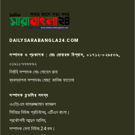
পাবনার আটঘরিয়ার একদন্তে সিঁধ
কেটে ঘরে ঢুকে স্কুল শিক্ষিকাকে হত্যা
৭
টয়লেটের ট্যাংকি থেকে লাশ উদ্ধার
রাজশাহীতে সন্ত্রাসী হামলায় গুরুতর
DAILYSARABANGLA24.COM
আহত সাংবাদিক সম্রাট, হাসপাতালে
৮
চিকিৎসাধীন
সম্পাদক ও প্রকাশক : মোঃ মোবারক বিশ্বাস, ০১৭১২-০২৬৫৩৯,
০১৯১১-৮৮৮৮৯২
পাবনা জেলা জাসাসের আহবায়ক
নির্বাহি সম্পাদক মোঃ সোহেল রানা
খালেদ হোসেন পরাগের বিরুদ্ধে
৯
চাঁদাবাজি ও হয়রানির অভিযোগ
ব্যবস্থাপনা সম্পাদকঃ মোছা: কানিজ ফাতেমা
সম্পাদক মন্ডলির সদস্য
বিশ্বের সঙ্গে শিক্ষার্থীদের সংযোগ গড়ে
তুলতে হবে: শিমুল বিশ্বাস
এএইচএম কামরুজ্জামান কামরুল
১০
সিনিয়র নিউজ প্রডিউসর, এটিএন বাংলা।
প্রকৌশলী আব্দুল আলিম,
সম্পাদক মেগা নিউজ.24.কম।