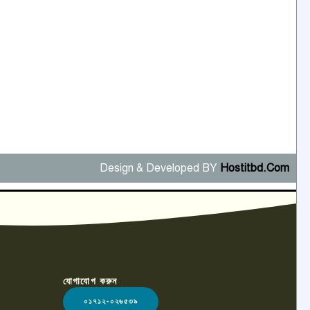
Design & Developed BY
Hostitbd.Com
যোগাযোগ করুন
০১৭১২-০২৬৫৩৯