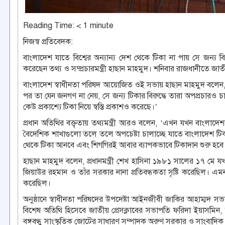
Reading Time:
< 1
minute
নিজস্ব প্রতিবেদক:
বাংলাদেশ যাতে বিশ্বের অন্যান্য দেশ থেকে টিকা না পায় সে জন্
করেছেন তথ্য ও সম্প্রচারমন্ত্রী হাছান মাহমুদ। শনিবার রাজধানীতে জাত
বাংলাদেশ স্বাধীনতা পরিষদ আয়োজিত ওই সভায় হাছান মাহমুদ বলেন, ‘
পর তা যেন জনগণ না নেয়, সে জন্য টিকার বিরুদ্ধে তারা অপপ্রচার
কেউ প্রকাশ্যে টিকা নিয়ে স্বস্তি প্রকাশও করেছে।’
প্রধান অতিথির বক্তৃতায় তথ্যমন্ত্রী আরও বলেন, ‘এখন যখন বাংলাদেশ ব
বৈদেশিক শাখাগুলো তলে তলে অপচেষ্টা চালাচ্ছে যাতে বাংলাদেশ টিকা 
থেকে টিকা আনবে এবং শিগগিরই আবার ব্যাপকভাবে টিকাদান শুরু হবে
হাছান মাহমুদ বলেন, প্রধানমন্ত্রী শেখ হাসিনা ১৯৮১ সালের ১৭ ম
জিয়াউর রহমান ও তাঁর সরকার নানা প্রতিবন্ধকতা সৃষ্টি করেছিল। 
করেছিল।
অনুষ্ঠানে স্বাধীনতা পরিষদের উপদেষ্টা আইনজীবী জাকির আহাম্মদ 
বিশেষ অতিথি হিসেবে জাতীয় প্রেসক্লাবের সভাপতি ফরিদা ইয়াসমিন
বঙ্গবন্ধু সাংস্কৃতিক জোটের সাধারণ সম্পাদক অরুণ সরকার ও সাংবাদিক 