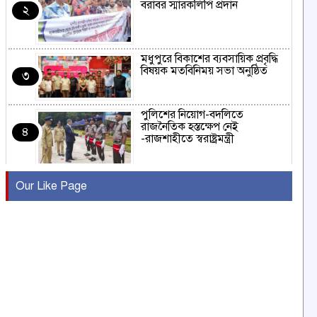
বরাবর স্মারকলিপি প্রদান
২
মধুপুরে বিকাশের ব্যবসায়িক প্রবৃদ্ধি
বিষয়ক মতবিনিময় সভা অনুষ্ঠিত
৩
পুলিশের নিয়োগ-বদলিতে
রাজনৈতিক হস্তক্ষেপ নেই
৪
-রাজশাহীতে স্বরাষ্ট্রমন্ত্রী
কুষ্টিয়ায় মাছরাঙা টেলিভিশনের ১৫
Our Like Page
বছর পূর্তি উদযাপন
৫
সংবাদ সম্মেলনে অভিযোগ অস্বীকার
উদ্দেশ্য প্রণোদিত সংবাদ প্রকাশের
৬
প্রতিবাদ নাজির হাসানের
পাবনার আটঘরিয়ার একদন্তে সিঁধ