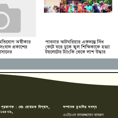
পাবনার আটঘরিয়ার একদন্তে সিঁধ
অভিযোগ অস্বীকার
কেটে ঘরে ঢুকে স্কুল শিক্ষিকাকে হত্যা
 সংবাদ প্রকাশের
টয়লেটের ট্যাংকি থেকে লাশ উদ্ধার
হাসানের
 প্রকাশক : মোঃ মোবারক বিশ্বাস,
সম্পাদক মন্ডলির সদস্য
২৬৫৩৯,
এএইচএম কামরুজ্জামান কামরুল