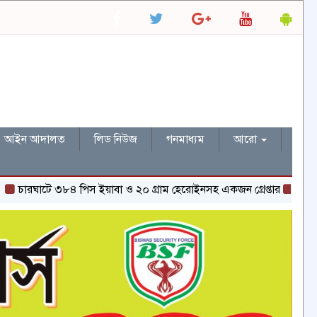
আইন আদালত
লিড নিউজ
গনমাধ্যম
আরো
ে ৩৮৪ পিস ইয়াবা ও ২০ গ্রাম হেরোইনসহ একজন গ্রেপ্তার
পাবনায় মানববন্ধন 