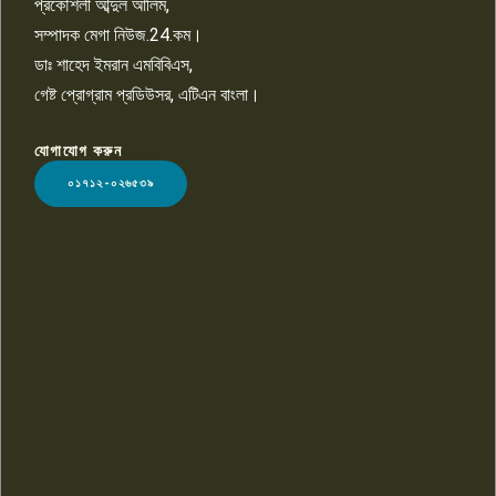
প্রকৌশলী আব্দুল আলিম,
সম্পাদক মেগা নিউজ.24.কম।
ডাঃ শাহেদ ইমরান এমবিবিএস,
গেষ্ট প্রোগ্রাম প্রডিউসর, এটিএন বাংলা।
যোগাযোগ করুন
LOGO
০১৭১২-০২৬৫৩৯