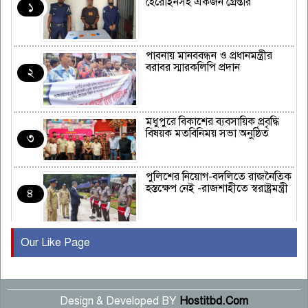
হেরোইনসহ একজন গ্রেপ্তার
১
পাবনায় মানববন্ধন ও প্রধানমন্ত্রীর
বরাবর স্মারকলিপি প্রদান
২
মধুপুরে বিকাশের ব্যবসায়িক প্রবৃদ্ধি
বিষয়ক মতবিনিময় সভা অনুষ্ঠিত
৩
পুলিশের নিয়োগ-বদলিতে রাজনৈতিক
হস্তক্ষেপ নেই -রাজশাহীতে স্বরাষ্ট্রমন্ত্রী
৪
Our Like Page
কুষ্টিয়ায় মাছরাঙা টেলিভিশনের ১৫
বছর পূর্তি উদযাপন
৫
Design & Developed BY
Hostitbd.Com
সংবাদ সম্মেলনে অভিযোগ অস্বীকার