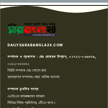
উদ্দেশ্য প্রণোদিত সংবাদ প্রকাশের
৬
প্রতিবাদ নাজির হাসানের
পাবনার আটঘরিয়ার একদন্তে সিঁধ
কেটে ঘরে ঢুকে স্কুল শিক্ষিকাকে হত্যা
৭
টয়লেটের ট্যাংকি থেকে লাশ উদ্ধার
রাজশাহীতে সন্ত্রাসী হামলায় গুরুতর
DAILYSARABANGLA24.COM
আহত সাংবাদিক সম্রাট, হাসপাতালে
৮
চিকিৎসাধীন
সম্পাদক ও প্রকাশক : মোঃ মোবারক বিশ্বাস, ০১৭১২-০২৬৫৩৯,
০১৯১১-৮৮৮৮৯২
পাবনা জেলা জাসাসের আহবায়ক
নির্বাহি সম্পাদক মোঃ সোহেল রানা
খালেদ হোসেন পরাগের বিরুদ্ধে
৯
চাঁদাবাজি ও হয়রানির অভিযোগ
ব্যবস্থাপনা সম্পাদকঃ মোছা: কানিজ ফাতেমা
সম্পাদক মন্ডলির সদস্য
বিশ্বের সঙ্গে শিক্ষার্থীদের সংযোগ গড়ে
তুলতে হবে: শিমুল বিশ্বাস
এএইচএম কামরুজ্জামান কামরুল
১০
সিনিয়র নিউজ প্রডিউসর, এটিএন বাংলা।