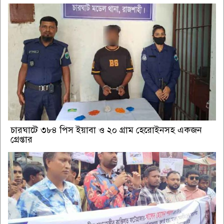
চারঘাটে ৩৮৪ পিস ইয়াবা ও ২০ গ্রাম হেরোইনসহ একজন
গ্রেপ্তার