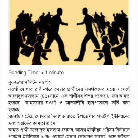
Reading Time:
< 1
minute
নুরুজ্জামান লিটন নওগাঁ:
নওগাঁ জেলার রাণীনগরে মেম্বার প্রার্থীদের সমর্থকদের মধ্যে সংঘর্ষে
আজাদুল ইসলাম (৪১) নামে এক প্রার্থীসহ উভয় পক্ষের ৮ জন আহত
হয়েছে। আহতদের নওগাঁ ও আদমদীঘি হাসপাতালে ভর্তি করা
হয়েছে।
ঘটনাটি ঘটেছে সোমবার দিবাগত রাতে উপজেলার পারইল ইউনিয়নের
৯নং ওয়ার্ডের কামতা গ্রামে।
আহত প্রার্থী আজাদুল ইসলাম জানান, আসন্ন ইউনিয়ন পরিষদ নির্বাচনে
পারইল ইউনিয়নে ৯ নং ওয়ার্ডে মেম্বার (সাধারণ সদস্য) পদে ফুটবল