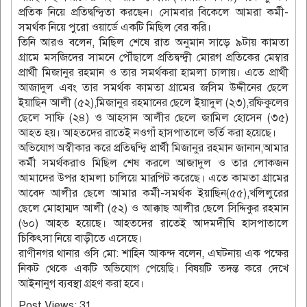
প্রতিক নিয়ে প্রতিদ্বন্দ্বিতা করছেন। সোমবার বিকেলে আমরা কর্মী-
সমর্থক নিয়ে পুরো ওয়ার্ডে একটি মিছিল বের করি।
তিনি আরও বলেন, মিছিল শেষে রাত অনুমান সাড়ে ৯টায় কামতা
গ্রামে মসজিদের সামনে পৌঁছালে প্রতিদ্বন্দ্বী মোরগ প্রতিকের মেম্বার
প্রার্থী মিজানুর রহমান ও তার সমর্থকরা হামলা চালায়। এতে প্রার্থী
আজাদুল এবং তার সমর্থক কামতা গ্রামের জসিম উদ্দীনের ছেলে
ইয়াছিন আলী (৫২),মিজানুর রহমানের ছেলে ইয়াদুল (২৩),রফিকুলের
ছেলে সাফি (২৪) ও আহসান আলীর ছেলে জামিল হোসেন (৩৫)
আহত হয়। আহতদের রাতেই নওগাঁ হাসপাতালে ভর্তি করা হয়েছে।
অভিযোগ অস্বীকার করে প্রতিদ্বন্দ্বি প্রার্থী মিজানুর রহমান জানান,আমার
কর্মী সমর্থকরাও মিছিল শেষ করলে আজাদুল ও তার লোকজন
আমাদের উপর হামলা চালিয়ে মারপিট করেছে। এতে কামতা গ্রামের
আবেদ আলীর ছেলে আমার কর্মী-সমর্থক ইয়াছিন(৫৫),খলিলুরের
ছেলে মোহাম্মদ আলী (৫২) ও আক্কাছ আলীর ছেলে সিদ্দিকুর রহমান
(৬০) আহত হয়েছে। আহতদের রাতেই আদমদীঘি হাসপাতালে
চিকিৎসা নিয়ে বাড়ীতে এসেছে।
রাণীনগর থানার ওসি মো: শাহিন আকন্দ বলেন, এঘটনায় এক পক্ষের
নিকট থেকে একটি অভিযোগ পেয়েছি। বিষয়টি তদন্ত করে দেখে
আইনানুগ ব্যবস্থা গ্রহণ করা হবে।
Post Views:
31