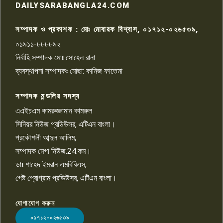
রাজশাহীতে সন্ত্রাসী হামলায় গুরুতর
DAILYSARABANGLA24.COM
আহত সাংবাদিক সম্রাট, হাসপাতালে
৮
চিকিৎসাধীন
সম্পাদক ও প্রকাশক : মোঃ মোবারক বিশ্বাস, ০১৭১২-০২৬৫৩৯,
০১৯১১-৮৮৮৮৯২
পাবনা জেলা জাসাসের আহবায়ক
নির্বাহি সম্পাদক মোঃ সোহেল রানা
খালেদ হোসেন পরাগের বিরুদ্ধে
৯
চাঁদাবাজি ও হয়রানির অভিযোগ
ব্যবস্থাপনা সম্পাদকঃ মোছা: কানিজ ফাতেমা
সম্পাদক মন্ডলির সদস্য
বিশ্বের সঙ্গে শিক্ষার্থীদের সংযোগ গড়ে
তুলতে হবে: শিমুল বিশ্বাস
এএইচএম কামরুজ্জামান কামরুল
১০
সিনিয়র নিউজ প্রডিউসর, এটিএন বাংলা।
প্রকৌশলী আব্দুল আলিম,
সম্পাদক মেগা নিউজ.24.কম।
ডাঃ শাহেদ ইমরান এমবিবিএস,
গেষ্ট প্রোগ্রাম প্রডিউসর, এটিএন বাংলা।
যোগাযোগ করুন
LOGO
০১৭১২-০২৬৫৩৯