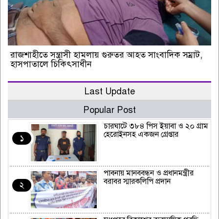
রাজশাহীতে সন্ত্রাসী হামলায় গুরুতর আহত সাংবাদিক সম্রাট,
হাসপাতালে চিকিৎসাধীন
Last Update
Popular Post
চারঘাটে ৩৮৪ পিস ইয়াবা ও ২০ গ্রাম
হেরোইনসহ একজন গ্রেপ্তার
১
পাবনায় মানববন্ধন ও প্রধানমন্ত্রীর
বরাবর স্মারকলিপি প্রদান
২