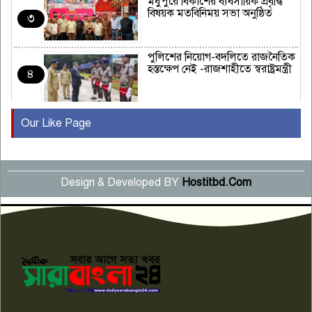
মধুপুরে বিকাশের ব্যবসায়িক প্রবৃদ্ধি
বিষয়ক মতবিনিময় সভা অনুষ্ঠিত
৩
পুলিশের নিয়োগ-বদলিতে রাজনৈতিক
হস্তক্ষেপ নেই -রাজশাহীতে স্বরাষ্ট্রমন্ত্রী
৪
Our Like Page
কুষ্টিয়ায় মাছরাঙা টেলিভিশনের ১৫
বছর পূর্তি উদযাপন
৫
Design & Developed BY
Hostitbd.Com
সংবাদ সম্মেলনে অভিযোগ অস্বীকার
উদ্দেশ্য প্রণোদিত সংবাদ প্রকাশের
৬
প্রতিবাদ নাজির হাসানের
পাবনার আটঘরিয়ার একদন্তে সিঁধ
কেটে ঘরে ঢুকে স্কুল শিক্ষিকাকে হত্যা
৭
টয়লেটের ট্যাংকি থেকে লাশ উদ্ধার