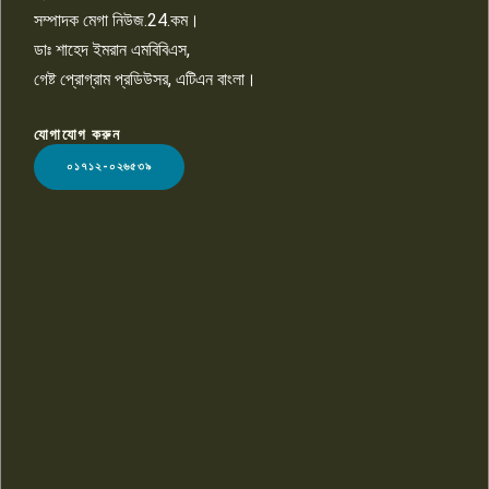
সম্পাদক মেগা নিউজ.24.কম।
ডাঃ শাহেদ ইমরান এমবিবিএস,
গেষ্ট প্রোগ্রাম প্রডিউসর, এটিএন বাংলা।
যোগাযোগ করুন
LOGO
০১৭১২-০২৬৫৩৯