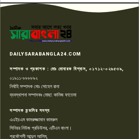
৬
প্রতিবাদ নাজির হাসানের
পাবনার আটঘরিয়ার একদন্তে সিঁধ
কেটে ঘরে ঢুকে স্কুল শিক্ষিকাকে হত্যা
৭
টয়লেটের ট্যাংকি থেকে লাশ উদ্ধার
রাজশাহীতে সন্ত্রাসী হামলায় গুরুতর
DAILYSARABANGLA24.COM
আহত সাংবাদিক সম্রাট, হাসপাতালে
৮
চিকিৎসাধীন
সম্পাদক ও প্রকাশক : মোঃ মোবারক বিশ্বাস, ০১৭১২-০২৬৫৩৯,
০১৯১১-৮৮৮৮৯২
পাবনা জেলা জাসাসের আহবায়ক
নির্বাহি সম্পাদক মোঃ সোহেল রানা
খালেদ হোসেন পরাগের বিরুদ্ধে
৯
চাঁদাবাজি ও হয়রানির অভিযোগ
ব্যবস্থাপনা সম্পাদকঃ মোছা: কানিজ ফাতেমা
সম্পাদক মন্ডলির সদস্য
বিশ্বের সঙ্গে শিক্ষার্থীদের সংযোগ গড়ে
তুলতে হবে: শিমুল বিশ্বাস
এএইচএম কামরুজ্জামান কামরুল
১০
সিনিয়র নিউজ প্রডিউসর, এটিএন বাংলা।
প্রকৌশলী আব্দুল আলিম,