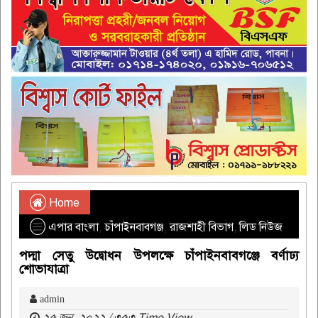
Home
এপার বাংলা
,
চাঁপাইনবাবগঞ্জ
,
রাজশাহী বিভাগ
,
লিড নিউজ
পদ্মা সেতু উদ্বোধন উপলক্ষে চাঁপাইনবাবগঞ্জে বর্ণাঢ্য
শোভাযাত্রা
admin