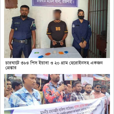
চারঘাটে ৩৮৪ পিস ইয়াবা ও ২০ গ্রাম হেরোইনসহ একজন
গ্রেপ্তার