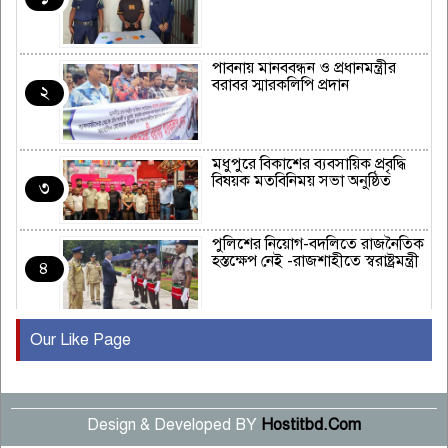
পাবনায় মানববন্ধন ও প্রধানমন্ত্রীর
বরাবর স্মারকলিপি প্রদান
২
মধুপুরে বিকাশের ব্যবসায়িক প্রবৃদ্ধি
বিষয়ক মতবিনিময় সভা অনুষ্ঠিত
৩
পুলিশের নিয়োগ-বদলিতে রাজনৈতিক
হস্তক্ষেপ নেই -রাজশাহীতে স্বরাষ্ট্রমন্ত্রী
৪
Our Like Page
কুষ্টিয়ায় মাছরাঙা টেলিভিশনের ১৫
বছর পূর্তি উদযাপন
৫
Design & Developed BY
Hostitbd.Com
সংবাদ সম্মেলনে অভিযোগ অস্বীকার
উদ্দেশ্য প্রণোদিত সংবাদ প্রকাশের