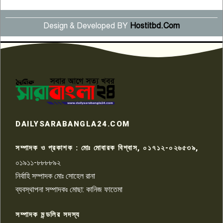
Design & Developed BY
Hostitbd.Com
সংবাদ সম্মেলনে অভিযোগ অস্বীকার
উদ্দেশ্য প্রণোদিত সংবাদ প্রকাশের
৬
প্রতিবাদ নাজির হাসানের
পাবনার আটঘরিয়ার একদন্তে সিঁধ
কেটে ঘরে ঢুকে স্কুল শিক্ষিকাকে হত্যা
৭
টয়লেটের ট্যাংকি থেকে লাশ উদ্ধার
রাজশাহীতে সন্ত্রাসী হামলায় গুরুতর
DAILYSARABANGLA24.COM
আহত সাংবাদিক সম্রাট, হাসপাতালে
৮
চিকিৎসাধীন
সম্পাদক ও প্রকাশক : মোঃ মোবারক বিশ্বাস, ০১৭১২-০২৬৫৩৯,
০১৯১১-৮৮৮৮৯২
পাবনা জেলা জাসাসের আহবায়ক
নির্বাহি সম্পাদক মোঃ সোহেল রানা
খালেদ হোসেন পরাগের বিরুদ্ধে
৯
চাঁদাবাজি ও হয়রানির অভিযোগ
ব্যবস্থাপনা সম্পাদকঃ মোছা: কানিজ ফাতেমা
সম্পাদক মন্ডলির সদস্য
বিশ্বের সঙ্গে শিক্ষার্থীদের সংযোগ গড়ে