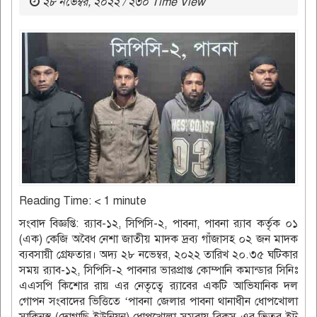
২৮ নভেম্বর, ২০২২ / ২৩০ Time View
Reading Time:
< 1
minute
সংবাদ বিজ্ঞপ্তি: র‌্যাব-১২, সিপিসি-২, পাবনা, পাবনা র‌্যাব কর্তৃক ০১
(এক) কেজি অবৈধ নেশা জাতীয় মাদক দ্রব্য গাঁজাসহ ০২ জন মাদক
ব্যবসায়ী গ্রেফতার। অদ্য ২৮ নভেম্বর, ২০২২ তারিখ ২০.৩৫ ঘটিকার
সময় র‌্যাব-১২, সিপিসি-২ পাবনার ভারপ্রাপ্ত কোম্পানি কমান্ডার সিনিঃ
এএসপি কিশোর রায় এর নেতৃত্বে র‌্যাবের একটি আভিযানিক দল
গোপন সংবাদের ভিত্তিতে ‘পাবনা জেলার পাবনা থানাধীন ধোপখোলা