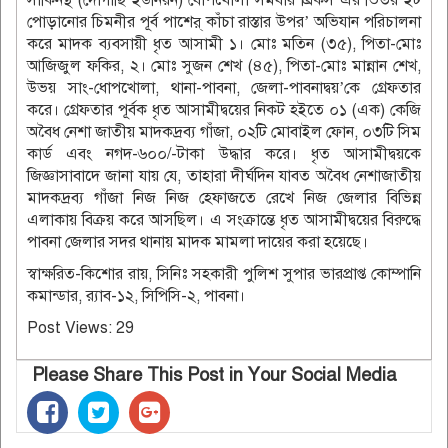
সাকিনস্থ (দোগাছি ইউনিয়ন) ধোপখোলা সমবায় ব্রিকস এর ভিতর ইট
পোড়ানোর চিমনীর পূর্ব পাশের্ কাঁচা রাস্তার উপর’ অভিযান পরিচালনা
করে মাদক ব্যবসায়ী ধৃত আসামী ১। মোঃ মতিন (৩৫), পিতা-মোঃ
আজিজুল ফকির, ২। মোঃ সুজন শেখ (৪৫), পিতা-মোঃ মান্নান শেখ,
উভয় সাং-ধোপখোলা, থানা-পাবনা, জেলা-পাবনাদ্বয়’কে গ্রেফতার
করে। গ্রেফতার পূর্বক ধৃত আসামীদ্বয়ের নিকট হইতে ০১ (এক) কেজি
অবৈধ নেশা জাতীয় মাদকদ্রব্য গাঁজা, ০২টি মোবাইল ফোন, ০৩টি সিম
কার্ড এবং নগদ-৬০০/-টাকা উদ্ধার করে। ধৃত আসামীদ্বয়কে
জিজ্ঞাসাবাদে জানা যায় যে, তাহারা দীর্ঘদিন যাবত অবৈধ নেশাজাতীয়
মাদকদ্রব্য গাঁজা নিজ নিজ হেফাজতে রেখে নিজ জেলার বিভিন্ন
এলাকায় বিক্রয় করে আসছিল। এ সংক্রান্তে ধৃত আসামীদ্বয়ের বিরুদ্ধে
পাবনা জেলার সদর থানায় মাদক মামলা দায়ের করা হয়েছে।
স্বাক্ষরিত-কিশোর রায়, সিনিঃ সহকারী পুলিশ সুপার ভারপ্রাপ্ত কোম্পানি
কমান্ডার, র‌্যাব-১২, সিপিসি-২, পাবনা।
Post Views:
29
Please Share This Post in Your Social Media