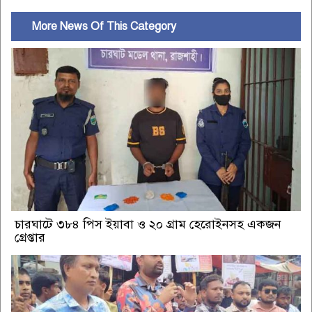
More News Of This Category
চারঘাটে ৩৮৪ পিস ইয়াবা ও ২০ গ্রাম হেরোইনসহ একজন
গ্রেপ্তার