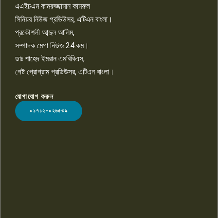
তুলতে হবে: শিমুল বিশ্বাস
এএইচএম কামরুজ্জামান কামরুল
১০
সিনিয়র নিউজ প্রডিউসর, এটিএন বাংলা।
প্রকৌশলী আব্দুল আলিম,
সম্পাদক মেগা নিউজ.24.কম।
ডাঃ শাহেদ ইমরান এমবিবিএস,
গেষ্ট প্রোগ্রাম প্রডিউসর, এটিএন বাংলা।
যোগাযোগ করুন
LOGO
০১৭১২-০২৬৫৩৯