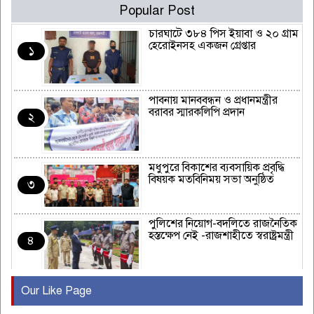
Popular Post
চারঘাটে ৩৮৪ পিস ইয়াবা ও ২০ গ্রাম
হেরোইনসহ একজন গ্রেপ্তার
১
পাবনায় মানববন্ধন ও প্রধানমন্ত্রীর
বরাবর স্মারকলিপি প্রদান
২
মধুপুরে বিকাশের ব্যবসায়িক প্রবৃদ্ধি
বিষয়ক মতবিনিময় সভা অনুষ্ঠিত
৩
পুলিশের নিয়োগ-বদলিতে রাজনৈতিক
হস্তক্ষেপ নেই -রাজশাহীতে স্বরাষ্ট্রমন্ত্রী
৪
Our Like Page
কুষ্টিয়ায় মাছরাঙা টেলিভিশনের ১৫
বছর পূর্তি উদযাপন
৫