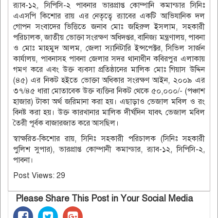
র‌্যাব-১২, সিপিসি-২ পাবনার ভারপ্রাপ্ত কোম্পানি কমান্ডার সিনিঃ
এএসপি কিশোর রায় এর নেতৃত্বে র‌্যাবের একটি আভিযানিক দল
গোপন সংবাদের ভিত্তিতে জনাব মোঃ জহিরুল ইসলাম, সহকারী
পরিচালক, জাতীয় ভোক্তা সংরক্ষণ অধিদপ্তর, বানিজ্য মন্ত্রণালয়, পাবনা
ও মোঃ মাহমুদ আলম, জেলা স্যানিটারি ইন্সপেক্টর, সিভিল সার্জন
কার্যালয়, পাবনাসহ পাবনা জেলার সদর থানাধীন কবিরপুর এলাকায়
গমণ করে এবং উক্ত ব্যবসা প্রতিষ্ঠানের মালিক মোঃ গিয়াস উদ্দিন
(৪৫) এর নিকট হইতে ভোক্তা অধিকার সংরক্ষণ আইন, ২০০৯ এর
৩৭/৪৫ ধারা মোতাবেক উক্ত ব্যক্তির নিকট থেকে ৫০,০০০/- (পঞ্চাশ
হাজার) টাকা অর্থ জরিমানা করা হয়। এছাড়াও ভেজাল মবিল ও রং
বিনষ্ট করা হয়। উক্ত কারখানার মালিক দীর্ঘদিন যাবৎ ভেজাল মবিল
তৈরী পূর্বক বাজারজাত করে আসছিল।
স্বাক্ষরিত-কিশোর রায়, সিনিঃ সহকারী পরিচালক (সিনিঃ সহকারী
পুলিশ সুপার), ভারপ্রাপ্ত কোম্পানী কমান্ডার, র‌্যাব-১২, সিপিসি-২,
পাবনা।
Post Views:
29
Please Share This Post in Your Social Media