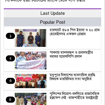
শিক্ষিকাকে হত্যা টয়লেটের ট্যাংকি থেকে লাশ উদ্ধার
Last Update
Popular Post
চারঘাটে ৩৮৪ পিস ইয়াবা ও ২০ গ্রাম
হেরোইনসহ একজন গ্রেপ্তার
১
পাবনায় মানববন্ধন ও প্রধানমন্ত্রীর
বরাবর স্মারকলিপি প্রদান
২
মধুপুরে বিকাশের ব্যবসায়িক প্রবৃদ্ধি
বিষয়ক মতবিনিময় সভা অনুষ্ঠিত
৩
পুলিশের নিয়োগ-বদলিতে রাজনৈতিক
হস্তক্ষেপ নেই -রাজশাহীতে স্বরাষ্ট্রমন্ত্রী
৪