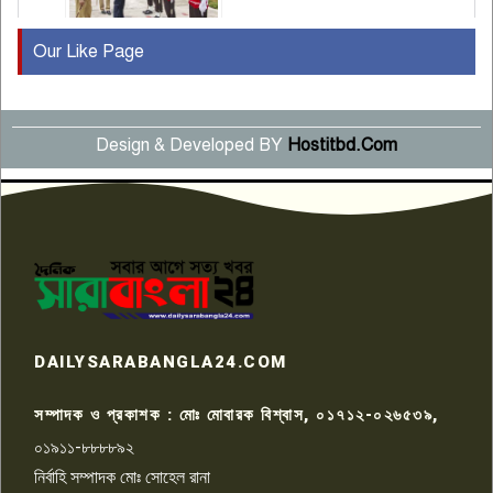
Our Like Page
কুষ্টিয়ায় মাছরাঙা টেলিভিশনের ১৫
বছর পূর্তি উদযাপন
৫
Design & Developed BY
Hostitbd.Com
সংবাদ সম্মেলনে অভিযোগ অস্বীকার
উদ্দেশ্য প্রণোদিত সংবাদ প্রকাশের
৬
প্রতিবাদ নাজির হাসানের
পাবনার আটঘরিয়ার একদন্তে সিঁধ
কেটে ঘরে ঢুকে স্কুল শিক্ষিকাকে হত্যা
৭
টয়লেটের ট্যাংকি থেকে লাশ উদ্ধার
রাজশাহীতে সন্ত্রাসী হামলায় গুরুতর
DAILYSARABANGLA24.COM
আহত সাংবাদিক সম্রাট, হাসপাতালে
৮
চিকিৎসাধীন
সম্পাদক ও প্রকাশক : মোঃ মোবারক বিশ্বাস, ০১৭১২-০২৬৫৩৯,
০১৯১১-৮৮৮৮৯২
পাবনা জেলা জাসাসের আহবায়ক
নির্বাহি সম্পাদক মোঃ সোহেল রানা
খালেদ হোসেন পরাগের বিরুদ্ধে
৯