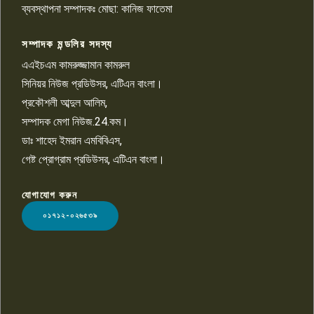
চাঁদাবাজি ও হয়রানির অভিযোগ
ব্যবস্থাপনা সম্পাদকঃ মোছা: কানিজ ফাতেমা
সম্পাদক মন্ডলির সদস্য
বিশ্বের সঙ্গে শিক্ষার্থীদের সংযোগ গড়ে
তুলতে হবে: শিমুল বিশ্বাস
এএইচএম কামরুজ্জামান কামরুল
১০
সিনিয়র নিউজ প্রডিউসর, এটিএন বাংলা।
প্রকৌশলী আব্দুল আলিম,
সম্পাদক মেগা নিউজ.24.কম।
ডাঃ শাহেদ ইমরান এমবিবিএস,
গেষ্ট প্রোগ্রাম প্রডিউসর, এটিএন বাংলা।
যোগাযোগ করুন
LOGO
০১৭১২-০২৬৫৩৯