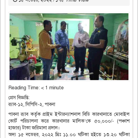
১৫ নভেম্বর, ২০২২ / ১৭৫ Time View
Reading Time:
< 1
minute
প্রেস বিজ্ঞপ্তি:
র‌্যাব-১২, সিপিসি-২, পাবনা
পাবনা র‌্যাব কর্তৃক প্রাইম ইন্টারন্যাশনাল বিডি কারখানাতে মোবাইল
কোর্ট পরিচালনা করে কারখানার মালিক‘কে ৫০,০০০/- (পঞ্চাশ
হাজার) টাকা জরিমানা প্রদান।
অদ্য ১৫ নভেম্বর, ২০২২ খ্রিঃ ১১.০০ ঘটিকা হইতে ১৩.২০ ঘটিকা