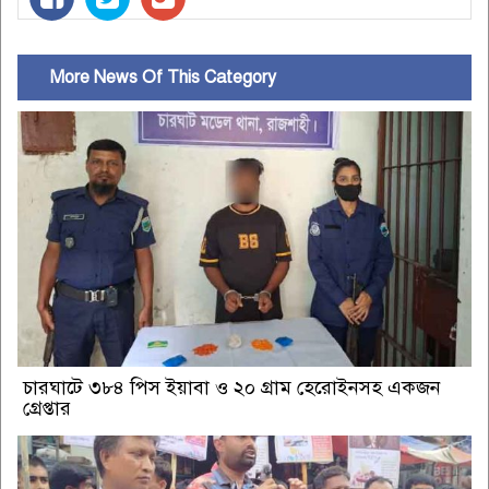
More News Of This Category
চারঘাটে ৩৮৪ পিস ইয়াবা ও ২০ গ্রাম হেরোইনসহ একজন
গ্রেপ্তার