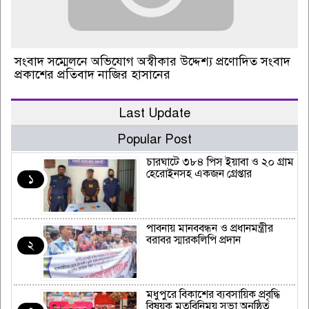
সংবাদ সম্মেলনে অভিযোগ অস্বীকার উদ্দেশ্য প্রণোদিত সংবাদ
প্রকাশের প্রতিবাদ নাজির হাসানের
Last Update
Popular Post
চারঘাটে ৩৮৪ পিস ইয়াবা ও ২০ গ্রাম
হেরোইনসহ একজন গ্রেপ্তার
১
পাবনায় মানববন্ধন ও প্রধানমন্ত্রীর
বরাবর স্মারকলিপি প্রদান
২
মধুপুরে বিকাশের ব্যবসায়িক প্রবৃদ্ধি
বিষয়ক মতবিনিময় সভা অনুষ্ঠিত