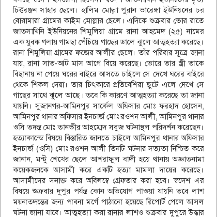
চিত্তরঞ্জন সাহার ছেলে। হালিম মোল্লা পুরান ভারেঙ্গা ইউনিয়নের চর
বোরামারা গ্রামের কাইম মোল্লার ছেলে। এদিকে শুক্রবার ভোর রাতে
জাতসাখিনি ইউনিয়নের শিমুলিয়া গ্রামে রানা আহমেদ (২৫) নামের
এক যুবক গলায় গামছা পেঁচিয়ে গাছের ডালে ঝুলে আত্মহত্যা করেছে।
রানা শিমুলিয়া গ্রামের ফজের আলীর ছেলে। তাঁর পরিবার সূত্রে জানা
যায়, রানা সাত-আট মাস আগে বিয়ে করেছে। ভোরে তার স্ত্রী তাকে
বিছানায় না পেয়ে ঘরের বাইরে আসতে চাইলে সে দেখে ঘরের বাইরে
থেকে শিকল দেয়া। তার চিৎকারে প্রতিবেশিরা ছুটে এলে দেখে সে
গাছের সাথে ঝুলে আছে। তবে কি কারণে আত্মহত্যা করেছে তা জানা
যায়নি। সুজানগর-আমিনপুর সার্কেল অফিসার মোঃ ফরহাদ হোসেন,
আমিনপুর থানার অফিসার ইনচার্জ মোঃ রওশন আলী, আমিনপুর থানার
ওসি তদন্ত মোঃ তানভীর আহম্মেদ সবুজ ঘটনাস্থল পরিদর্শন করেছেন।
হত্যাকান্ডে বিষয়ে বিস্তারিত জানতে চাইলে আমিনপুর থানার অফিসার
ইনচার্জ (ওসি) মোঃ রওশন আলী তিনটি ঘটনার সত্যতা নিশ্চিত করে
জানান, মন্টু শেখের ছেলে আশরাফুল বাদী হয়ে থানায় অজ্ঞাতনামা
কয়েকজনকে আসামী করে একটি হত্যা মামলা দায়ের করেছে।
আসামীদের সনাক্ত করে অবিলম্বে গ্রেফতার করা হবে। স্বদেশ এর
বিষয়ে শুক্রবার দুপুর পর্যন্ত কোন অভিযোগ পাওয়া যায়নি তবে লাশ
ময়নাতদন্তের জন্য পাবনা মর্গে পাঠানো হয়েছে রিপোর্ট পেলে আসল
ঘটনা জানা যাবে। আত্মহত্যা করা রানার লাশও শুক্রবার দুপুরে উদ্ধার