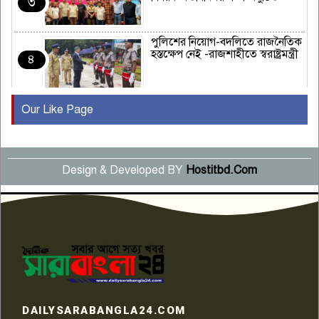
৩
পুলিশের নিয়োগ-বদলিতে রাজনৈতিক
হস্তক্ষেপ নেই -রাজশাহীতে স্বরাষ্ট্রমন্ত্রী
৪
Our Like Page
কুষ্টিয়ায় মাছরাঙা টেলিভিশনের ১৫
বছর পূর্তি উদযাপন
৫
Design & Developed BY
Hostitbd.Com
সংবাদ সম্মেলনে অভিযোগ অস্বীকার
উদ্দেশ্য প্রণোদিত সংবাদ প্রকাশের
৬
প্রতিবাদ নাজির হাসানের
পাবনার আটঘরিয়ার একদন্তে সিঁধ
কেটে ঘরে ঢুকে স্কুল শিক্ষিকাকে হত্যা
৭
টয়লেটের ট্যাংকি থেকে লাশ উদ্ধার
রাজশাহীতে সন্ত্রাসী হামলায় গুরুতর
DAILYSARABANGLA24.COM