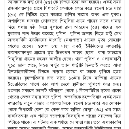
ভ্যানচালক মন্টু সেখ (৫৫) কে কুপিয়ে হত্যা করা হয়েছে। একই সময়
রাজনারায়নপুর গ্রামে সিগারেট কেনাকে কেন্দ্র করে স্বদেশ চন্দ্র সাহা
(৫০) কে পিটিয়ে হত্যা করেছে হালিম নামের অপর এক যুবক।
অপরদিকে শুক্রবার ভোররাতে শিমুলিয়া গ্রামে গাছের ডালে গামছা
দিয়ে গলায় ফাঁস দিয়ে ঝুলানো রানা আহমেদ (২৫) নামের এক
যুবকের লাশ উদ্ধার করেছে পুলিশ। পুলিশ জানায়, নিহত মন্টু সেখ
জাতসাখিনী ইউনিয়নের টাংবাড়ি (মধ্যপাড়া) গ্রামের মৃত্য সোহরাব
শেখের ছেলে। স্বদেশ চন্দ্র সাহা একই ইউনিয়নের নগরবাড়ি
রাজনারায়নপুর গ্রামের মৃত চিত্তরঞ্জন সাহার ছেলে। রানা আহমেদ
শিমুলিয়া গ্রামের ফজের আলীর ছেলে। থানা পুলিশ ও এলাকাবাসী
সূত্রে জানা গেছে, নিহত মন্টুর ভ্যান গাড়ীটি ছিনতাই করতে আসা
ছিনতাইকারীদের চিনতে পাড়ায় হয়তো বা তাকে কুপিয়ে হত্যা
করেছে। বৃহস্পতিবার রাত সাড়ে ১০টার দিকে মাস্টিয়া গ্রামের
ইচেরবিলের পাশে তার লাশ দেখে স্থানীয়রা পুলিশে খবর দেয়।
শুক্রবার সকালে ভ্যানটি ঘটনাস্থল থেকে ১ কিলোমিটার দূরের ধানের
খেতের ভেতর উদ্ধার করে পুলিশ। অপরদিকে বৃহস্পতিবার একই সময়
নগরবাড়ি নতুন বাজার এলাকায় দিকে স্বদেশ চন্দ্র সাহা এর দোকান
থেকে সিগারেট কেনা কে কেন্দ্র করে হালিম মোল্লা (৩২) এর সাথে
বাকবিতন্ডার এক পর্যায়ে স্বদেশকে কিলঘুষি ও পায়ের স্যান্ডেল দিয়ে
পিটাতে থাকে। এ ঘটনার এক পর্যায়ে সে মারা যায়। তবে এলাকাবাসি
বলছে স্বদেশ হৃদরোগী ছিলেন। স্বদেশ জাতসাখিনি ইউনিয়নের মৃত্য