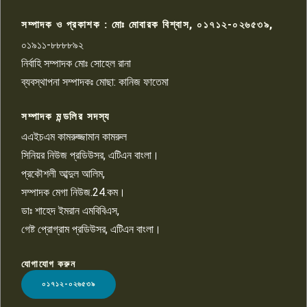
আহত সাংবাদিক সম্রাট, হাসপাতালে
৮
চিকিৎসাধীন
সম্পাদক ও প্রকাশক : মোঃ মোবারক বিশ্বাস, ০১৭১২-০২৬৫৩৯,
০১৯১১-৮৮৮৮৯২
পাবনা জেলা জাসাসের আহবায়ক
নির্বাহি সম্পাদক মোঃ সোহেল রানা
খালেদ হোসেন পরাগের বিরুদ্ধে
৯
চাঁদাবাজি ও হয়রানির অভিযোগ
ব্যবস্থাপনা সম্পাদকঃ মোছা: কানিজ ফাতেমা
সম্পাদক মন্ডলির সদস্য
বিশ্বের সঙ্গে শিক্ষার্থীদের সংযোগ গড়ে
তুলতে হবে: শিমুল বিশ্বাস
এএইচএম কামরুজ্জামান কামরুল
১০
সিনিয়র নিউজ প্রডিউসর, এটিএন বাংলা।
প্রকৌশলী আব্দুল আলিম,
সম্পাদক মেগা নিউজ.24.কম।
ডাঃ শাহেদ ইমরান এমবিবিএস,
গেষ্ট প্রোগ্রাম প্রডিউসর, এটিএন বাংলা।
যোগাযোগ করুন
LOGO
০১৭১২-০২৬৫৩৯