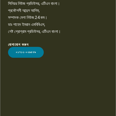
সিনিয়র নিউজ প্রডিউসর, এটিএন বাংলা।
প্রকৌশলী আব্দুল আলিম,
সম্পাদক মেগা নিউজ.24.কম।
ডাঃ শাহেদ ইমরান এমবিবিএস,
গেষ্ট প্রোগ্রাম প্রডিউসর, এটিএন বাংলা।
যোগাযোগ করুন
LOGO
০১৭১২-০২৬৫৩৯