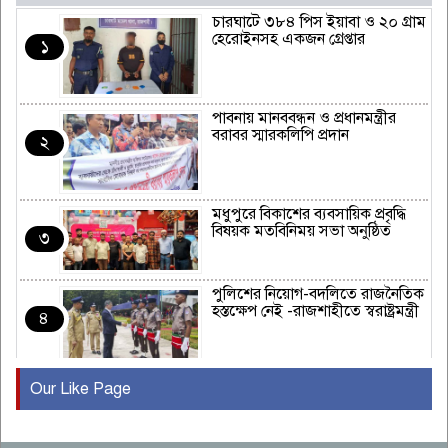
চারঘাটে ৩৮৪ পিস ইয়াবা ও ২০ গ্রাম
হেরোইনসহ একজন গ্রেপ্তার
১
পাবনায় মানববন্ধন ও প্রধানমন্ত্রীর
বরাবর স্মারকলিপি প্রদান
২
মধুপুরে বিকাশের ব্যবসায়িক প্রবৃদ্ধি
বিষয়ক মতবিনিময় সভা অনুষ্ঠিত
৩
পুলিশের নিয়োগ-বদলিতে রাজনৈতিক
হস্তক্ষেপ নেই -রাজশাহীতে স্বরাষ্ট্রমন্ত্রী
৪
Our Like Page
কুষ্টিয়ায় মাছরাঙা টেলিভিশনের ১৫
বছর পূর্তি উদযাপন
৫