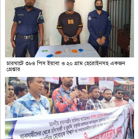
চারঘাটে ৩৮৪ পিস ইয়াবা ও ২০ গ্রাম হেরোইনসহ একজন
গ্রেপ্তার