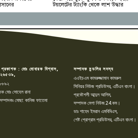
টয়লেটের ট্যাংকি থেকে লাশ উদ্ধার
হাসানের
 প্রকাশক : মোঃ মোবারক বিশ্বাস,
সম্পাদক মন্ডলির সদস্য
২৬৫৩৯,
এএইচএম কামরুজ্জামান কামরুল
৮৮৯২
সিনিয়র নিউজ প্রডিউসর, এটিএন বাংলা।
্পাদক মোঃ সোহেল রানা
প্রকৌশলী আব্দুল আলিম,
 সম্পাদকঃ মোছা: কানিজ ফাতেমা
সম্পাদক মেগা নিউজ.24.কম।
ডাঃ শাহেদ ইমরান এমবিবিএস,
গেষ্ট প্রোগ্রাম প্রডিউসর, এটিএন বাংলা।