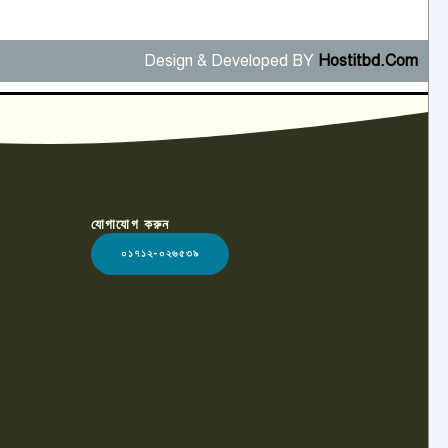
Design & Developed BY
Hostitbd.Com
যোগাযোগ করুন
০১৭১২-০২৬৫৩৯