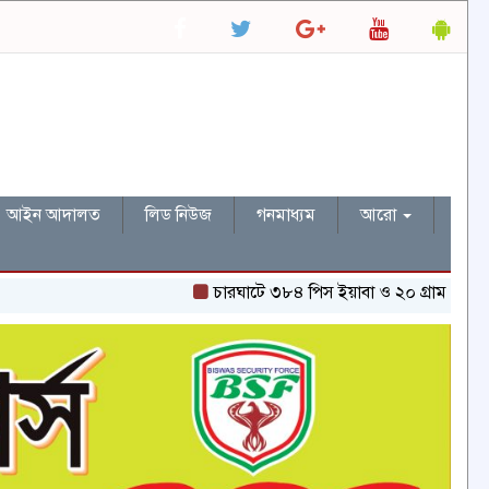
আইন আদালত
লিড নিউজ
গনমাধ্যম
আরো
চারঘাটে ৩৮৪ পিস ইয়াবা ও ২০ গ্রাম হেরোইনসহ একজন 