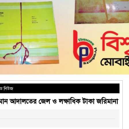
িড নিউজ
্যমান আদালতের জেল ও লক্ষাধিক টাকা জরিমানা