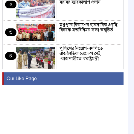
বরাবর স্মারকলিপি প্রদান
২
মধুপুরে বিকাশের ব্যবসায়িক প্রবৃদ্ধি
বিষয়ক মতবিনিময় সভা অনুষ্ঠিত
৩
পুলিশের নিয়োগ-বদলিতে
রাজনৈতিক হস্তক্ষেপ নেই
৪
-রাজশাহীতে স্বরাষ্ট্রমন্ত্রী
কুষ্টিয়ায় মাছরাঙা টেলিভিশনের ১৫
Our Like Page
বছর পূর্তি উদযাপন
৫
সংবাদ সম্মেলনে অভিযোগ অস্বীকার
উদ্দেশ্য প্রণোদিত সংবাদ প্রকাশের
৬
প্রতিবাদ নাজির হাসানের
পাবনার আটঘরিয়ার একদন্তে সিঁধ