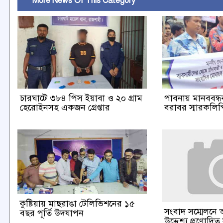
More News Of This Category
চারঘাটে ৩৮৪ পিস ইয়াবা ও ২০ গ্রাম
পাবনায় মানববন্ধন 
হেরোইনসহ একজন গ্রেপ্তার
বরাবর স্মারকলিপি
কুষ্টিয়ায় মাছরাঙা টেলিভিশনের ১৫
সংবাদ সম্মেলনে 
বছর পূর্তি উদযাপন
উদ্দেশ্য প্রণোদিত