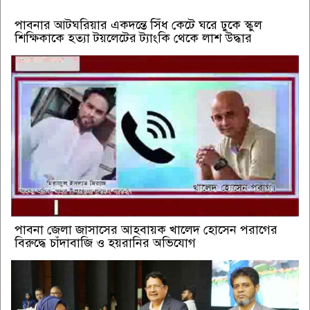
পাবনার আটঘরিয়ার একদন্তে সিঁধ কেটে ঘরে ঢুকে স্কুল
শিক্ষিকাকে হত্যা টয়লেটের ট্যাংকি থেকে লাশ উদ্ধার
পাবনা জেলা জাসাসের আহবায়ক খালেদ হোসেন পরাগের
বিরুদ্ধে চাঁদাবাজি ও হয়রানির অভিযোগ