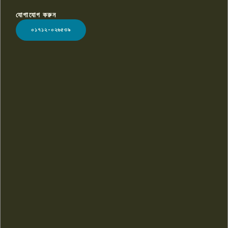
যোগাযোগ করুন
LOGO
০১৭১২-০২৬৫৩৯