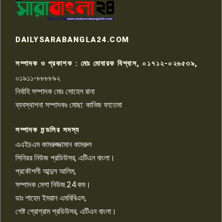
৭
টয়লেটের ট্যাংকি থেকে লাশ উদ্ধার
রাজশাহীতে সন্ত্রাসী হামলায় গুরুতর
DAILYSARABANGLA24.COM
আহত সাংবাদিক সম্রাট, হাসপাতালে
৮
চিকিৎসাধীন
সম্পাদক ও প্রকাশক : মোঃ মোবারক বিশ্বাস, ০১৭১২-০২৬৫৩৯,
০১৯১১-৮৮৮৮৯২
পাবনা জেলা জাসাসের আহবায়ক
নির্বাহি সম্পাদক মোঃ সোহেল রানা
খালেদ হোসেন পরাগের বিরুদ্ধে
৯
চাঁদাবাজি ও হয়রানির অভিযোগ
ব্যবস্থাপনা সম্পাদকঃ মোছা: কানিজ ফাতেমা
সম্পাদক মন্ডলির সদস্য
বিশ্বের সঙ্গে শিক্ষার্থীদের সংযোগ গড়ে
তুলতে হবে: শিমুল বিশ্বাস
এএইচএম কামরুজ্জামান কামরুল
১০
সিনিয়র নিউজ প্রডিউসর, এটিএন বাংলা।
প্রকৌশলী আব্দুল আলিম,
সম্পাদক মেগা নিউজ.24.কম।
ডাঃ শাহেদ ইমরান এমবিবিএস,
গেষ্ট প্রোগ্রাম প্রডিউসর, এটিএন বাংলা।