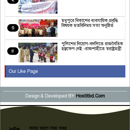
মধুপুরে বিকাশের ব্যবসায়িক প্রবৃদ্ধি
বিষয়ক মতবিনিময় সভা অনুষ্ঠিত
৩
পুলিশের নিয়োগ-বদলিতে রাজনৈতিক
হস্তক্ষেপ নেই -রাজশাহীতে স্বরাষ্ট্রমন্ত্রী
৪
Our Like Page
কুষ্টিয়ায় মাছরাঙা টেলিভিশনের ১৫
বছর পূর্তি উদযাপন
৫
Design & Developed BY
Hostitbd.Com
সংবাদ সম্মেলনে অভিযোগ অস্বীকার
উদ্দেশ্য প্রণোদিত সংবাদ প্রকাশের
৬
প্রতিবাদ নাজির হাসানের
পাবনার আটঘরিয়ার একদন্তে সিঁধ
কেটে ঘরে ঢুকে স্কুল শিক্ষিকাকে হত্যা