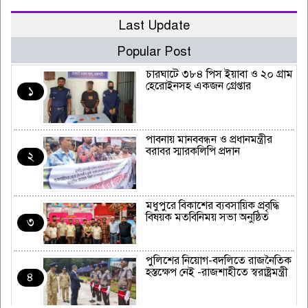
Last Update
Popular Post
চারঘাটে ৩৮৪ পিস ইয়াবা ও ২০ গ্রাম
হেরোইনসহ একজন গ্রেপ্তার
১
পাবনায় মানববন্ধন ও প্রধানমন্ত্রীর
বরাবর স্মারকলিপি প্রদান
২
মধুপুরে বিকাশের ব্যবসায়িক প্রবৃদ্ধি
বিষয়ক মতবিনিময় সভা অনুষ্ঠিত
৩
পুলিশের নিয়োগ-বদলিতে রাজনৈতিক
হস্তক্ষেপ নেই -রাজশাহীতে স্বরাষ্ট্রমন্ত্রী
৪