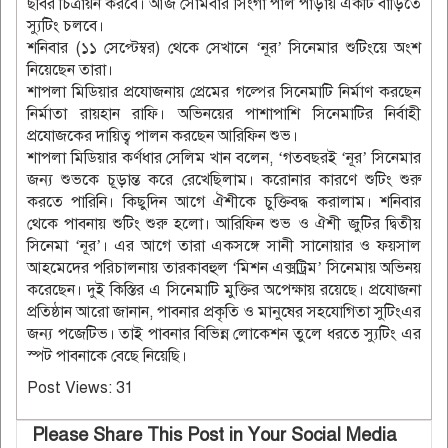
ছবির চিত্রায়ন করবে। আজ সোমবার সিংগা পাল পাড়ায় একটি বাড়িতে
স্যুটিং চলবে।
শনিবার (১১ সেপ্টেম্বর) থেকে সেখানে ‘নূর’ সিনেমার শুটিংয়ে অংশ
নিয়েছেন তারা।
শাপলা মিডিয়ার প্রযোজনায় প্রেমের গল্পের সিনেমাটি নির্মাণ করছেন
নির্মাতা রায়হান রাফি। অভিনয়ের পাশাপাশি সিনেমাটির নির্বাহী
প্রযোজকের দায়িত্ব পালন করছেন আরিফিন শুভ।
শাপলা মিডিয়ার কর্ণধার সেলিম খান বলেন, ‘গতবছরই ‘নূর’ সিনেমার
জন্য শুভকে চূড়ান্ত করে রেখেছিলাম। করোনার কারণে শুটিং শুরু
করতে পারিনি। কিছুদিন আগে ঐশীকে চুক্তিবদ্ধ করালাম। শনিবার
থেকে পাবনায় শুটিং শুরু হলো। আরিফিন শুভ ও ঐশী জুটির দ্বিতীয়
সিনেমা ‘নূর’। এর আগে তারা একসঙ্গে সানী সানোয়ার ও ফয়সাল
আহমেদের পরিচালনায় তারকাবহুল ‘মিশন এক্সট্রিম’ সিনেমায় অভিনয়
করেছেন। দুই কিস্তির এ সিনেমাটি মুক্তির অপেক্ষায় রয়েছে। প্রযোজনা
প্রতিষ্ঠান আরো জানান, পাবনার প্রকৃতি ও মানুষের সহযোগিতা সুটিংএর
জন্য পজেটিভ। তাই পাবনার বিভিন্ন লোকেশন তুলে ধরতে স্যুটিং এর
স্পট পাবনাকে বেছে নিয়েছি।
Post Views:
31
Please Share This Post in Your Social Media