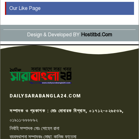
Our Like Page
কুষ্টিয়ায় মাছরাঙা টেলিভিশনের ১৫
বছর পূর্তি উদযাপন
৫
Design & Developed BY
Hostitbd.Com
সংবাদ সম্মেলনে অভিযোগ অস্বীকার
উদ্দেশ্য প্রণোদিত সংবাদ প্রকাশের
৬
প্রতিবাদ নাজির হাসানের
পাবনার আটঘরিয়ার একদন্তে সিঁধ
কেটে ঘরে ঢুকে স্কুল শিক্ষিকাকে হত্যা
৭
টয়লেটের ট্যাংকি থেকে লাশ উদ্ধার
রাজশাহীতে সন্ত্রাসী হামলায় গুরুতর
DAILYSARABANGLA24.COM
আহত সাংবাদিক সম্রাট, হাসপাতালে
৮
চিকিৎসাধীন
সম্পাদক ও প্রকাশক : মোঃ মোবারক বিশ্বাস, ০১৭১২-০২৬৫৩৯,
০১৯১১-৮৮৮৮৯২
পাবনা জেলা জাসাসের আহবায়ক
নির্বাহি সম্পাদক মোঃ সোহেল রানা
খালেদ হোসেন পরাগের বিরুদ্ধে
৯
চাঁদাবাজি ও হয়রানির অভিযোগ
ব্যবস্থাপনা সম্পাদকঃ মোছা: কানিজ ফাতেমা