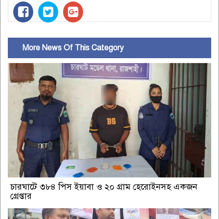
More News Of This Category
চারঘাটে ৩৮৪ পিস ইয়াবা ও ২০ গ্রাম হেরোইনসহ একজন
গ্রেপ্তার