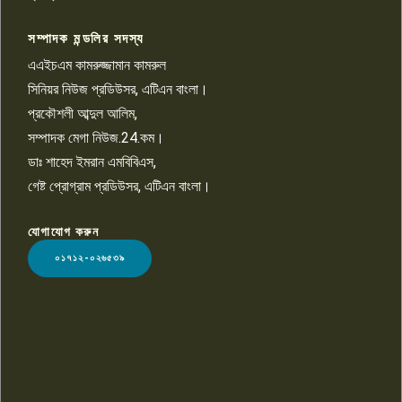
সম্পাদক মন্ডলির সদস্য
বিশ্বের সঙ্গে শিক্ষার্থীদের সংযোগ গড়ে
তুলতে হবে: শিমুল বিশ্বাস
এএইচএম কামরুজ্জামান কামরুল
১০
সিনিয়র নিউজ প্রডিউসর, এটিএন বাংলা।
প্রকৌশলী আব্দুল আলিম,
সম্পাদক মেগা নিউজ.24.কম।
ডাঃ শাহেদ ইমরান এমবিবিএস,
গেষ্ট প্রোগ্রাম প্রডিউসর, এটিএন বাংলা।
যোগাযোগ করুন
LOGO
০১৭১২-০২৬৫৩৯