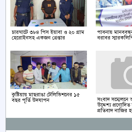
চারঘাটে ৩৮৪ পিস ইয়াবা ও ২০ গ্রাম
পাবনায় মানববন্ধন 
হেরোইনসহ একজন গ্রেপ্তার
বরাবর স্মারকলিপি
কুষ্টিয়ায় মাছরাঙা টেলিভিশনের ১৫
সংবাদ সম্মেলনে 
বছর পূর্তি উদযাপন
উদ্দেশ্য প্রণোদিত
প্রতিবাদ নাজির 