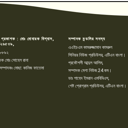
 প্রকাশক : মোঃ মোবারক বিশ্বাস,
সম্পাদক মন্ডলির সদস্য
২৬৫৩৯,
এএইচএম কামরুজ্জামান কামরুল
৮৮৯২
সিনিয়র নিউজ প্রডিউসর, এটিএন বাংলা।
্পাদক মোঃ সোহেল রানা
প্রকৌশলী আব্দুল আলিম,
 সম্পাদকঃ মোছা: কানিজ ফাতেমা
সম্পাদক মেগা নিউজ.24.কম।
ডাঃ শাহেদ ইমরান এমবিবিএস,
গেষ্ট প্রোগ্রাম প্রডিউসর, এটিএন বাংলা।