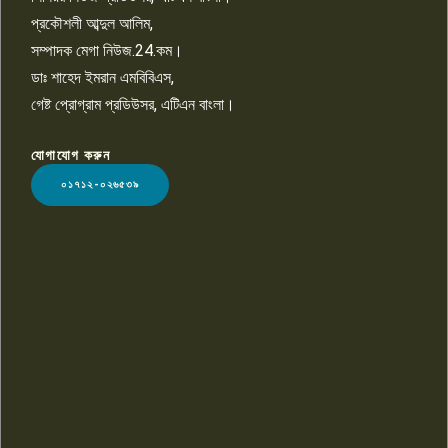
প্রকৌশলী আব্দুল আলিম,
সম্পাদক মেগা নিউজ.24.কম।
ডাঃ শাহেদ ইমরান এমবিবিএস,
গেষ্ট প্রোগ্রাম প্রডিউসর, এটিএন বাংলা।
যোগাযোগ করুন
LOGO
০১৭১২-০২৬৫৩৯