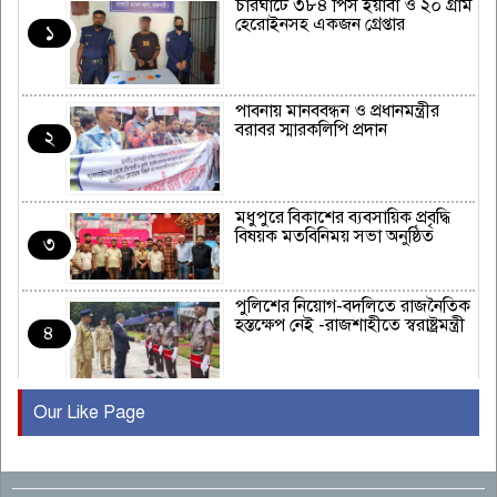
চারঘাটে ৩৮৪ পিস ইয়াবা ও ২০ গ্রাম
হেরোইনসহ একজন গ্রেপ্তার
১
পাবনায় মানববন্ধন ও প্রধানমন্ত্রীর
বরাবর স্মারকলিপি প্রদান
২
মধুপুরে বিকাশের ব্যবসায়িক প্রবৃদ্ধি
বিষয়ক মতবিনিময় সভা অনুষ্ঠিত
৩
পুলিশের নিয়োগ-বদলিতে রাজনৈতিক
হস্তক্ষেপ নেই -রাজশাহীতে স্বরাষ্ট্রমন্ত্রী
৪
Our Like Page
কুষ্টিয়ায় মাছরাঙা টেলিভিশনের ১৫
বছর পূর্তি উদযাপন
৫