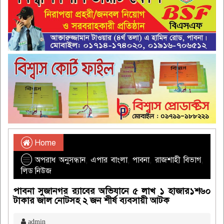
Home
অপরাধ অনুসন্ধান
,
এপার বাংলা
,
পাবনা
,
রাজশাহী বিভাগ
,
লিড নিউজ
পাবনা সুজানগর র‌্যাবের অভিযানে ৫ লাখ ১ হাজার১শ৬০
টাকার জাল নোটসহ ২ জন শীর্ষ ব্যবসায়ী আটক
admin