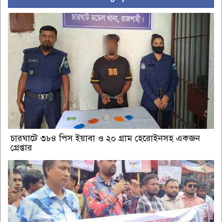
চারঘাটে ৩৮৪ পিস ইয়াবা ও ২০ গ্রাম হেরোইনসহ একজন
গ্রেপ্তার