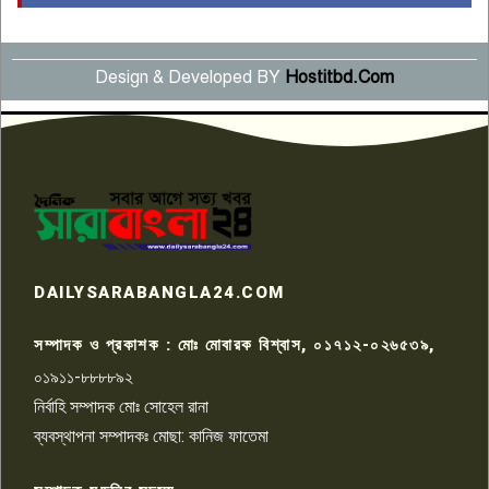
বছর পূর্তি উদযাপন
৫
Design & Developed BY
Hostitbd.Com
সংবাদ সম্মেলনে অভিযোগ অস্বীকার
উদ্দেশ্য প্রণোদিত সংবাদ প্রকাশের
৬
প্রতিবাদ নাজির হাসানের
পাবনার আটঘরিয়ার একদন্তে সিঁধ
কেটে ঘরে ঢুকে স্কুল শিক্ষিকাকে হত্যা
৭
টয়লেটের ট্যাংকি থেকে লাশ উদ্ধার
রাজশাহীতে সন্ত্রাসী হামলায় গুরুতর
DAILYSARABANGLA24.COM
আহত সাংবাদিক সম্রাট, হাসপাতালে
৮
চিকিৎসাধীন
সম্পাদক ও প্রকাশক : মোঃ মোবারক বিশ্বাস, ০১৭১২-০২৬৫৩৯,
০১৯১১-৮৮৮৮৯২
পাবনা জেলা জাসাসের আহবায়ক
নির্বাহি সম্পাদক মোঃ সোহেল রানা
খালেদ হোসেন পরাগের বিরুদ্ধে
৯
চাঁদাবাজি ও হয়রানির অভিযোগ
ব্যবস্থাপনা সম্পাদকঃ মোছা: কানিজ ফাতেমা