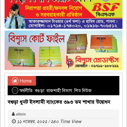
Home
অর্থনীতি
,
বগুড়া
,
রাজশাহী বিভাগ
,
লিড নিউজ
বগুড়া ধুনট ইসলামী ব্যাংকের ৩৯৩ তম শাখার উদ্বোধন
admin
১১ নভেম্বর, ২০২২ / ২৪০ Time View