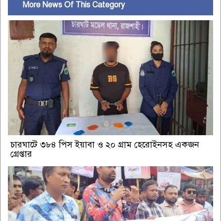
More News Of This Category
চারঘাটে ৩৮৪ পিস ইয়াবা ও ২০ গ্রাম হেরোইনসহ একজন
গ্রেপ্তার