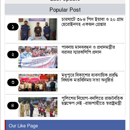
Popular Post
চারঘাটে ৩৮৪ পিস ইয়াবা ও ২০ গ্রাম
হেরোইনসহ একজন গ্রেপ্তার
১
পাবনায় মানববন্ধন ও প্রধানমন্ত্রীর
বরাবর স্মারকলিপি প্রদান
২
মধুপুরে বিকাশের ব্যবসায়িক প্রবৃদ্ধি
বিষয়ক মতবিনিময় সভা অনুষ্ঠিত
৩
পুলিশের নিয়োগ-বদলিতে রাজনৈতিক
হস্তক্ষেপ নেই -রাজশাহীতে স্বরাষ্ট্রমন্ত্রী
৪
Our Like Page
কুষ্টিয়ায় মাছরাঙা টেলিভিশনের ১৫