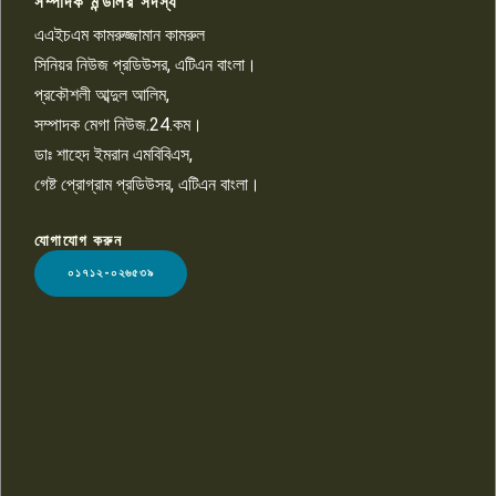
সম্পাদক মন্ডলির সদস্য
বিশ্বের সঙ্গে শিক্ষার্থীদের সংযোগ গড়ে
তুলতে হবে: শিমুল বিশ্বাস
এএইচএম কামরুজ্জামান কামরুল
১০
সিনিয়র নিউজ প্রডিউসর, এটিএন বাংলা।
প্রকৌশলী আব্দুল আলিম,
সম্পাদক মেগা নিউজ.24.কম।
ডাঃ শাহেদ ইমরান এমবিবিএস,
গেষ্ট প্রোগ্রাম প্রডিউসর, এটিএন বাংলা।
যোগাযোগ করুন
LOGO
০১৭১২-০২৬৫৩৯