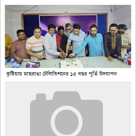
কুষ্টিয়ায় মাছরাঙা টেলিভিশনের ১৫ বছর পূর্তি উদযাপন