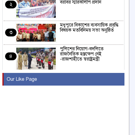
বরাবর স্মারকলিপি প্রদান
২
মধুপুরে বিকাশের ব্যবসায়িক প্রবৃদ্ধি
বিষয়ক মতবিনিময় সভা অনুষ্ঠিত
৩
পুলিশের নিয়োগ-বদলিতে
রাজনৈতিক হস্তক্ষেপ নেই
৪
-রাজশাহীতে স্বরাষ্ট্রমন্ত্রী
কুষ্টিয়ায় মাছরাঙা টেলিভিশনের ১৫
Our Like Page
বছর পূর্তি উদযাপন
৫
সংবাদ সম্মেলনে অভিযোগ অস্বীকার
উদ্দেশ্য প্রণোদিত সংবাদ প্রকাশের
৬
প্রতিবাদ নাজির হাসানের
পাবনার আটঘরিয়ার একদন্তে সিঁধ