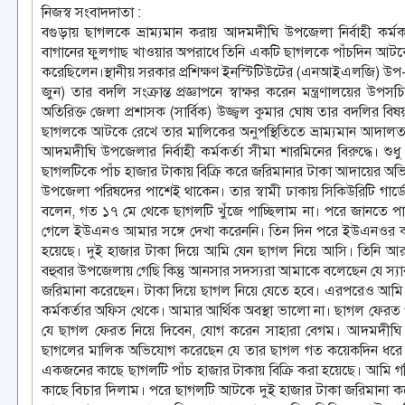
নিজস্ব সংবাদদাতা :
বগুড়ায় ছাগলকে ভ্রাম্যমান করায় আদমদীঘি উপজেলা নির্বাহী কর
বাগানের ফুলগাছ খাওয়ার অপরাধে তিনি একটি ছাগলকে পাঁচদিন আটকে
করেছিলেন।স্থানীয় সরকার প্রশিক্ষণ ইনস্টিটিউটের (এনআইএলজি) উপ-
জুন) তার বদলি সংক্রান্ত প্রজ্ঞাপনে স্বাক্ষর করেন মন্ত্রণালয়ে
অতিরিক্ত জেলা প্রশাসক (সার্বিক) উজ্জ্বল কুমার ঘোষ তার বদলির 
ছাগলকে আটকে রেখে তার মালিকের অনুপস্থিতিতে ভ্রাম্যমান আদাল
আদমদীঘি উপজেলার নির্বাহী কর্মকর্তা সীমা শারমিনের বিরুদ্ধে। 
ছাগলটিকে পাঁচ হাজার টাকায় বিক্রি করে জরিমানার টাকা আদায়ের 
উপজেলা পরিষদের পাশেই থাকেন। তার স্বামী ঢাকায় সিকিউরিটি গার্
বলেন, গত ১৭ মে থেকে ছাগলটি খুঁজে পাচ্ছিলাম না। পরে জানতে
গেলে ইউএনও আমার সঙ্গে দেখা করেননি। তিন দিন পরে ইউএনওর ক
হয়েছে। দুই হাজার টাকা দিয়ে আমি যেন ছাগল নিয়ে আসি। তিনি আর
বহুবার উপজেলায় গেছি কিন্তু আনসার সদস্যরা আমাকে বলেছেন যে স্য
জরিমানা করেছেন। টাকা দিয়ে ছাগল নিয়ে যেতে হবে। এরপরেও আমি গেছ
কর্মকর্তার অফিস থেকে। আমার আর্থিক অবস্থা ভালো না। ছাগল ফেরত
যে ছাগল ফেরত নিয়ে দিবেন, যোগ করেন সাহারা বেগম। আদমদীঘি 
ছাগলের মালিক অভিযোগ করেছেন যে তার ছাগল গত কয়েকদিন ধরে আট
একজনের কাছে ছাগলটি পাঁচ হাজার টাকায় বিক্রি করা হয়েছে। আমি গরি
কাছে বিচার দিলাম। পরে ছাগলটি আটকে দুই হাজার টাকা জরিমানা করে