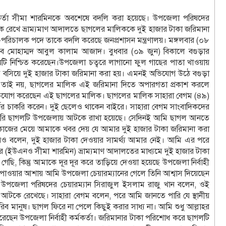
্মকর্তা সীমা শারমিনকে অবশেষে বদলি করা হয়েছে। উপজেলা পরিষদের
 রেখে ভ্রাম্যমাণ আদালতে ছাগলের মালিককে দুই হাজার টাকা জরিমানা
পরিচালক পদে তাকে বদলি করেছে জনপ্রশাসন মন্ত্রণালয়। মঙ্গলবার (০৮
র উপসচিব মোহাম্মদ আবুল কালাম আজাদ। বুধবার (০৯ জুন) বিকালে বগুড়ার
বিষয়টি নিশ্চিত করেছেন।উপজেলা চত্বরে লাগানো ফুল গাছের পাতা খাওয়ায়
ত বসিয়ে দুই হাজার টাকা জরিমানা করা হয়। এমনই অভিযোগ উঠে বগুড়া
শুধু তাই নয়, ছাগলের মালিক এই জরিমানা দিতে অপারগতা প্রকাশ করলে
অভিযোগ করেছেন এই ছাগলের মালিক। ছাগলের মালিক সাহারা বেগম (৪৯)
ডের চাকরি করেন। দুই ছেলেও থাকেন বাইরে। সাহারা বেগম সাংবাদিকদের
 পারি ছাগলটি উপজেলায় আটকে রাখা হয়েছে। সেদিনই আমি ছাগল আনতে
াজের মেয়ে আমাকে খবর দেয় যে আমার দুই হাজার টাকা জরিমানা করা
ও বলেন, দুই হাজার টাকা দেওয়ার সামর্থ্য আমার নেই। আমি এর পরে
ার (ইউএনও সীমা শারমিন) ভ্রাম্যমাণ আদালতের মাধ্যমে দুই হাজার টাকা
ি, কিন্তু আমাকে দূর দূর করে তাড়িয়ে দেওয়া হয়েছে উপজেলা নির্বাহী
 পাওয়ার আশায় আমি উপজেলা চেয়ারম্যানের গেলে তিনি আশ্বাস দিয়েছেন
উপজেলা পরিষদের চেয়ারম্যান সিরাজুল ইসলাম রাজু খান বলেন, ওই
কে রেখেছে। সাহারা বেগম বলেন, পরে আমি জানতে পারি যে স্থানীয়
ব মানুষ। ছাগল ফিরে না পেলে কিছুই করার সাধ্য না। আমি শুধু আল্লাহর
ছেন উপজেলা নির্বাহী কর্মকর্তা। জরিমানার টাকা পরিশোধ করে ছাগলটি