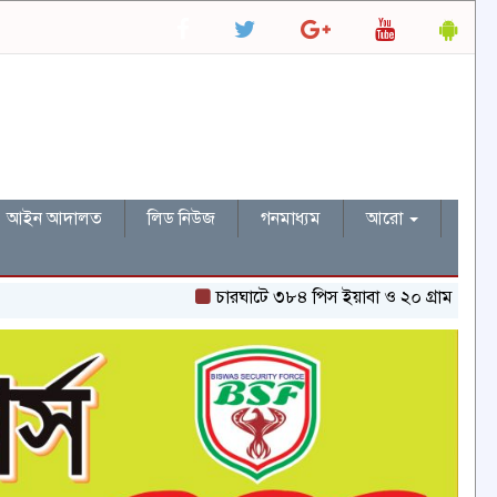
আইন আদালত
লিড নিউজ
গনমাধ্যম
আরো
চারঘাটে ৩৮৪ পিস ইয়াবা ও ২০ গ্রাম হেরোইনসহ একজন গ্