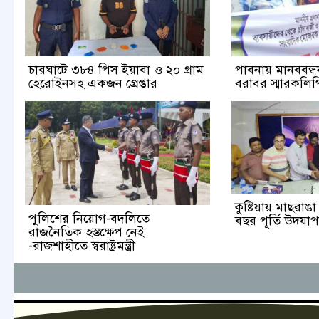
চারঘাটে ৩৮৪ পিস ইয়াবা ও ২০ গ্রাম
পাবনায় মানববন্ধন 
হেরোইনসহ একজন গ্রেপ্তার
বরাবর স্মারকলিপি
কুষ্টিয়ায় মাছরা
পুলিশের নিয়োগ-বদলিতে
বছর পূর্তি উদযা
রাজনৈতিক হস্তক্ষেপ নেই
-রাজশাহীতে স্বরাষ্ট্রমন্ত্রী