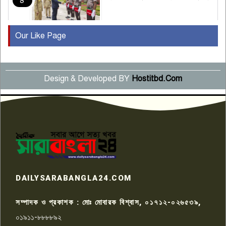
৪
Our Like Page
কুষ্টিয়ায় মাছরাঙা টেলিভিশনের ১৫
বছর পূর্তি উদযাপন
৫
Design & Developed BY
Hostitbd.Com
সংবাদ সম্মেলনে অভিযোগ অস্বীকার
উদ্দেশ্য প্রণোদিত সংবাদ প্রকাশের
৬
প্রতিবাদ নাজির হাসানের
পাবনার আটঘরিয়ার একদন্তে সিঁধ
কেটে ঘরে ঢুকে স্কুল শিক্ষিকাকে হত্যা
৭
টয়লেটের ট্যাংকি থেকে লাশ উদ্ধার
রাজশাহীতে সন্ত্রাসী হামলায় গুরুতর
DAILYSARABANGLA24.COM
আহত সাংবাদিক সম্রাট, হাসপাতালে
৮
চিকিৎসাধীন
সম্পাদক ও প্রকাশক : মোঃ মোবারক বিশ্বাস, ০১৭১২-০২৬৫৩৯,
০১৯১১-৮৮৮৮৯২
পাবনা জেলা জাসাসের আহবায়ক