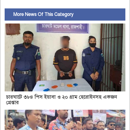
More News Of This Category
চারঘাটে ৩৮৪ পিস ইয়াবা ও ২০ গ্রাম হেরোইনসহ একজন
গ্রেপ্তার