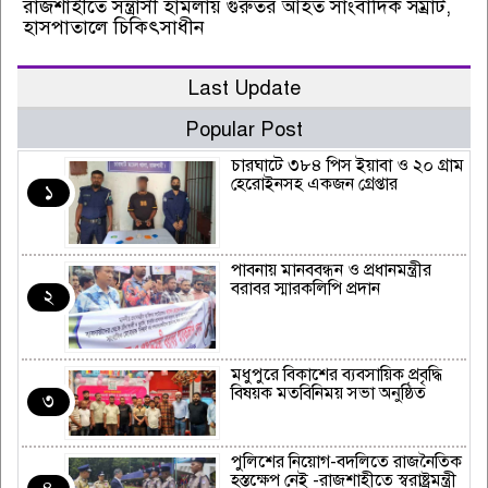
রাজশাহীতে সন্ত্রাসী হামলায় গুরুতর আহত সাংবাদিক সম্রাট,
হাসপাতালে চিকিৎসাধীন
Last Update
Popular Post
চারঘাটে ৩৮৪ পিস ইয়াবা ও ২০ গ্রাম
হেরোইনসহ একজন গ্রেপ্তার
১
পাবনায় মানববন্ধন ও প্রধানমন্ত্রীর
বরাবর স্মারকলিপি প্রদান
২
মধুপুরে বিকাশের ব্যবসায়িক প্রবৃদ্ধি
বিষয়ক মতবিনিময় সভা অনুষ্ঠিত
৩
পুলিশের নিয়োগ-বদলিতে রাজনৈতিক
হস্তক্ষেপ নেই -রাজশাহীতে স্বরাষ্ট্রমন্ত্রী