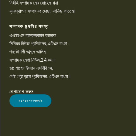
নির্বাহি সম্পাদক মোঃ সোহেল রানা
খালেদ হোসেন পরাগের বিরুদ্ধে
৯
চাঁদাবাজি ও হয়রানির অভিযোগ
ব্যবস্থাপনা সম্পাদকঃ মোছা: কানিজ ফাতেমা
সম্পাদক মন্ডলির সদস্য
বিশ্বের সঙ্গে শিক্ষার্থীদের সংযোগ গড়ে
তুলতে হবে: শিমুল বিশ্বাস
এএইচএম কামরুজ্জামান কামরুল
১০
সিনিয়র নিউজ প্রডিউসর, এটিএন বাংলা।
প্রকৌশলী আব্দুল আলিম,
সম্পাদক মেগা নিউজ.24.কম।
ডাঃ শাহেদ ইমরান এমবিবিএস,
গেষ্ট প্রোগ্রাম প্রডিউসর, এটিএন বাংলা।
যোগাযোগ করুন
LOGO
০১৭১২-০২৬৫৩৯