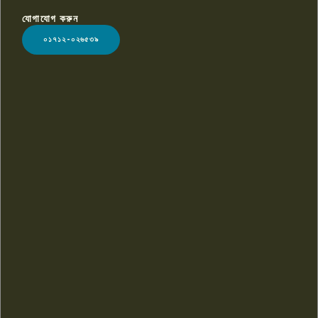
যোগাযোগ করুন
LOGO
০১৭১২-০২৬৫৩৯