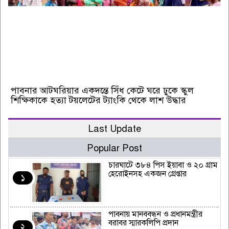
পাবনার আটঘরিয়ার একদন্তে সিঁধ কেটে ঘরে ঢুকে স্কুল
শিক্ষিকাকে হত্যা টয়লেটের ট্যাংকি থেকে লাশ উদ্ধার
Last Update
Popular Post
চারঘাটে ৩৮৪ পিস ইয়াবা ও ২০ গ্রাম
হেরোইনসহ একজন গ্রেপ্তার
১
পাবনায় মানববন্ধন ও প্রধানমন্ত্রীর
বরাবর স্মারকলিপি প্রদান
২