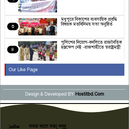
মধুপুরে বিকাশের ব্যবসায়িক প্রবৃদ্ধি
বিষয়ক মতবিনিময় সভা অনুষ্ঠিত
৩
পুলিশের নিয়োগ-বদলিতে রাজনৈতিক
হস্তক্ষেপ নেই -রাজশাহীতে স্বরাষ্ট্রমন্ত্রী
৪
Our Like Page
কুষ্টিয়ায় মাছরাঙা টেলিভিশনের ১৫
বছর পূর্তি উদযাপন
৫
Design & Developed BY
Hostitbd.Com
সংবাদ সম্মেলনে অভিযোগ অস্বীকার
উদ্দেশ্য প্রণোদিত সংবাদ প্রকাশের
৬
প্রতিবাদ নাজির হাসানের
পাবনার আটঘরিয়ার একদন্তে সিঁধ
কেটে ঘরে ঢুকে স্কুল শিক্ষিকাকে হত্যা