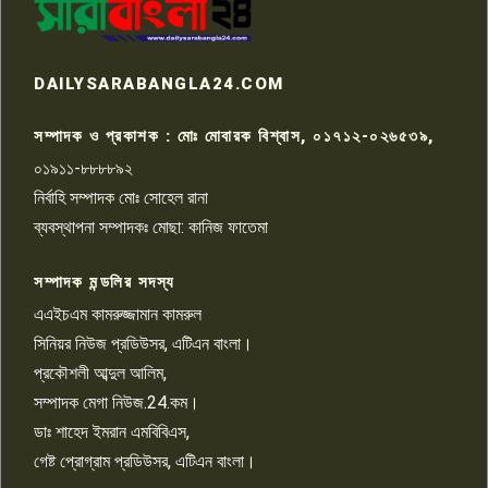
৭
টয়লেটের ট্যাংকি থেকে লাশ উদ্ধার
রাজশাহীতে সন্ত্রাসী হামলায় গুরুতর
DAILYSARABANGLA24.COM
আহত সাংবাদিক সম্রাট, হাসপাতালে
৮
চিকিৎসাধীন
সম্পাদক ও প্রকাশক : মোঃ মোবারক বিশ্বাস, ০১৭১২-০২৬৫৩৯,
০১৯১১-৮৮৮৮৯২
পাবনা জেলা জাসাসের আহবায়ক
নির্বাহি সম্পাদক মোঃ সোহেল রানা
খালেদ হোসেন পরাগের বিরুদ্ধে
৯
চাঁদাবাজি ও হয়রানির অভিযোগ
ব্যবস্থাপনা সম্পাদকঃ মোছা: কানিজ ফাতেমা
সম্পাদক মন্ডলির সদস্য
বিশ্বের সঙ্গে শিক্ষার্থীদের সংযোগ গড়ে
তুলতে হবে: শিমুল বিশ্বাস
এএইচএম কামরুজ্জামান কামরুল
১০
সিনিয়র নিউজ প্রডিউসর, এটিএন বাংলা।
প্রকৌশলী আব্দুল আলিম,
সম্পাদক মেগা নিউজ.24.কম।
ডাঃ শাহেদ ইমরান এমবিবিএস,
গেষ্ট প্রোগ্রাম প্রডিউসর, এটিএন বাংলা।