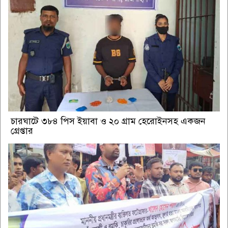
চারঘাটে ৩৮৪ পিস ইয়াবা ও ২০ গ্রাম হেরোইনসহ একজন
গ্রেপ্তার