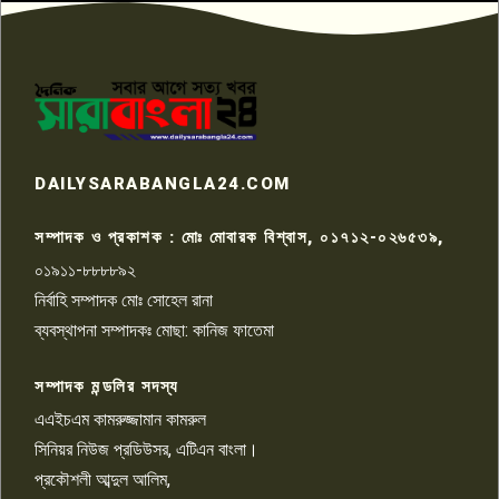
প্রতিবাদ নাজির হাসানের
পাবনার আটঘরিয়ার একদন্তে সিঁধ
কেটে ঘরে ঢুকে স্কুল শিক্ষিকাকে হত্যা
৭
টয়লেটের ট্যাংকি থেকে লাশ উদ্ধার
রাজশাহীতে সন্ত্রাসী হামলায় গুরুতর
DAILYSARABANGLA24.COM
আহত সাংবাদিক সম্রাট, হাসপাতালে
৮
চিকিৎসাধীন
সম্পাদক ও প্রকাশক : মোঃ মোবারক বিশ্বাস, ০১৭১২-০২৬৫৩৯,
০১৯১১-৮৮৮৮৯২
পাবনা জেলা জাসাসের আহবায়ক
নির্বাহি সম্পাদক মোঃ সোহেল রানা
খালেদ হোসেন পরাগের বিরুদ্ধে
৯
চাঁদাবাজি ও হয়রানির অভিযোগ
ব্যবস্থাপনা সম্পাদকঃ মোছা: কানিজ ফাতেমা
সম্পাদক মন্ডলির সদস্য
বিশ্বের সঙ্গে শিক্ষার্থীদের সংযোগ গড়ে
তুলতে হবে: শিমুল বিশ্বাস
এএইচএম কামরুজ্জামান কামরুল
১০
সিনিয়র নিউজ প্রডিউসর, এটিএন বাংলা।
প্রকৌশলী আব্দুল আলিম,