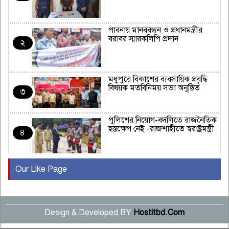
পাবনায় মানববন্ধন ও প্রধানমন্ত্রীর
বরাবর স্মারকলিপি প্রদান
২
মধুপুরে বিকাশের ব্যবসায়িক প্রবৃদ্ধি
বিষয়ক মতবিনিময় সভা অনুষ্ঠিত
৩
পুলিশের নিয়োগ-বদলিতে রাজনৈতিক
হস্তক্ষেপ নেই -রাজশাহীতে স্বরাষ্ট্রমন্ত্রী
৪
Our Like Page
কুষ্টিয়ায় মাছরাঙা টেলিভিশনের ১৫
বছর পূর্তি উদযাপন
৫
Design & Developed BY
Hostitbd.Com
সংবাদ সম্মেলনে অভিযোগ অস্বীকার
উদ্দেশ্য প্রণোদিত সংবাদ প্রকাশের
৬