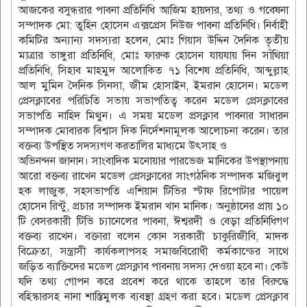
আজকের বসুন্ধরার পাবনা প্রতিনিধি আজিম হায়দার, তথ্য ও গবেষনা
সম্পাদক মো: তুহিন হোসেন এক্সপ্রেস নিউজ পাবনা প্রতিনিধি। নির্বাহী
কমিটির অন্যান্য সদস্যরা হলেন, মোঃ গিয়াস উদ্দিন দৈনিক তৃতীয়
মাত্রার ভাঙ্গুরা প্রতিনিধি, মোঃ ফারুক হোসেন যায়যায় দিন সাঁথিয়া
প্রতিনিধি, সিহাব মাহমুদ আলোকিত ৭১ বিশেষ প্রতিনিধি, আব্দুল্লাহ
আল মুমিন দৈনিক সিনসা, জীম হোসাইন, ইমরান হোসেন। মডেল
প্রেসক্লাবের পরিচিতি সভায় সভাপতিত্ব করেন মডেল প্রেসক্লাবের
সভাপতি নাহিদ মিথুন। এ সময় মডেল প্রসক্লাব পাবনার সাধারন
সম্পাদক মোবারক বিশ্বাস দিক নির্দেশনামূলক আলোচনা করেন। তার
বক্তব্য উপস্থিত সদস্যগণ করতালির মাধ্যমে উৎসাহ ও
অভিনন্দন জানান। সাংবাদিক মনোয়ার পারভেজ মানিকের উপস্থাপনায়
আরো বক্তব্য রাখেন মডেল প্রেসক্লাবের সাংগঠনিক সম্পাদক মজিবুল
হক লাজুক, সহসভাপতি এশিয়ান টিভির স্টাফ রিপোটার পায়েল
হোসেন রিন্টু, প্রচার সম্পাদক ইমরান খান মানিক। অনুষ্ঠানের প্রায় ১০
টি বেসরকারী টিভি চ্যানেলের পাবনা, ঈশ্বরদী ও বেড়া প্রতিনিধিগণ
বক্তব্য রাখেন। বক্তারা বলেন কোন সরকারী চাকুরিজীবি, মাদক
বিক্রেতা, সন্ত্রাসী কার্যকলাপসহ সমাজবিরোধী কর্মকান্ডের সাথে
জড়িত ব্যাক্তিদের মডেল প্রেসক্লাব পাবনায় সদস্য দেওয়া হবে না। কেউ
যদি তথ্য গোপন করে প্রবেশ করে থাকে তাহলে তার বিরুদ্ধে
বহিস্কারসহ নানা শাস্তিমুলক ব‍্যবস্থা গ্রহণ করা হবে। মডেল প্রেসক্লাব