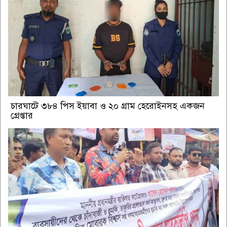
চারঘাটে ৩৮৪ পিস ইয়াবা ও ২০ গ্রাম হেরোইনসহ একজন
গ্রেপ্তার