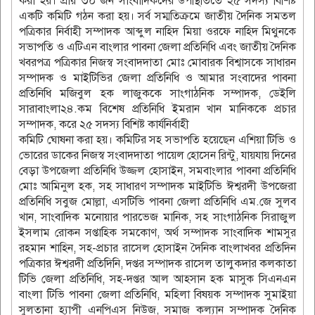
করা হয়। প্রায় ৩০ জন সাংবাদিকদের উপস্থিতিতে ২৫ সদস্য বিশিষ্ট
একটি কমিটি গঠন করা হয়। সর্ব সম্মতিক্রমে জাতীয় দৈনিক সমতল
পত্রিকার নির্বাহী সম্পাদক আব্দুল নাহিদ মিয়া ওরফে নাহিদ মিথুনকে
সভাপতি ও এটিএন বাংলার পাবনা জেলা প্রতিনিধি এবং জাতীয় দৈনিক
খবরপত্র পত্রিকার নিজস্ব সংবাদদাতা মোঃ মোবারক বিশ্বাসকে সাধারন
সম্পাদক ও মাইটিভির জেলা প্রতিনিধি ও আমার সংবাদের পাবনা
প্রতিনিধি মজিবুল হক লাজুককে সাংগাঠনিক সম্পাদক, ডেইলি
সারাবাংলা২৪.কম বিশেষ প্রতিনিধি ইমরান খান মানিককে প্রচার
সম্পাদক, করে ২৫ সদস্য বিশিষ্ট কার্যনির্বাহী
কমিটি ঘোষনা করা হয়। কমিটির সহ সভাপতি হয়েছেন এশিয়া টিভি ও
ভোরের ডাকের নিজস্ব সংবাদদাতা পায়েল হোসেন রিন্টু, যায়যায় দিনের
বেড়া উপজেলা প্রতিনিধি উজ্জল হোসাইন, সমবাংলার পাবনা প্রতিনিধি
মোঃ আমিনুল হক, সহ সাধারণ সম্পাদক মাইটিভি ঈশ্বরদী উপজেরা
প্রতিনিধি সবুজ মোল্লা, এসটিভি পাবনা জেলা প্রতিনিধি এম.জে সুলব
খান, সাংবাদিক মনোয়ার পারভেজ মানিক, সহ সাংগাঠনিক সিরাজুল
ইসলাম রোকন সপ্তাহিক সমকোণ, অর্থ সম্পাদক সাংবাদিক শামসুর
রহমান শাহিন, সহ-প্রচার রাসেল হোসাইন দৈনিক বাংলাখবর প্রতিদিন
পত্রিকার ঈশ্বরদী প্রতিদিনি, দপ্তর সম্পাদক রাসেল তালুকদার কলকাতা
টিভি জেলা প্রতিনিধি, সহ-দপ্তর আল আহসান হক মাসুক সিএনএন
বাংলা টিভি পাবনা জেলা প্রতিনিধি, মহিলা বিষয়ক সম্পাদক সুমাইয়া
সুলতানা হ্যাপী এনপিএস নিউজ, সমাজ কল্যান সম্পাদক দৈনিক