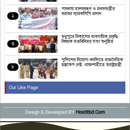
পাবনায় মানববন্ধন ও প্রধানমন্ত্রীর
বরাবর স্মারকলিপি প্রদান
২
মধুপুরে বিকাশের ব্যবসায়িক প্রবৃদ্ধি
বিষয়ক মতবিনিময় সভা অনুষ্ঠিত
৩
পুলিশের নিয়োগ-বদলিতে রাজনৈতিক
হস্তক্ষেপ নেই -রাজশাহীতে স্বরাষ্ট্রমন্ত্রী
৪
Our Like Page
কুষ্টিয়ায় মাছরাঙা টেলিভিশনের ১৫
বছর পূর্তি উদযাপন
৫
Design & Developed BY
Hostitbd.Com
সংবাদ সম্মেলনে অভিযোগ অস্বীকার
উদ্দেশ্য প্রণোদিত সংবাদ প্রকাশের
৬
প্রতিবাদ নাজির হাসানের