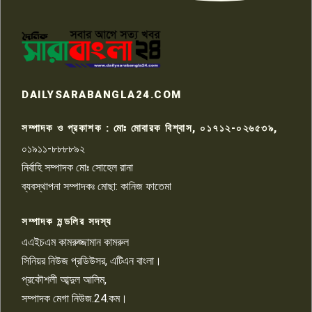
পাবনার আটঘরিয়ার একদন্তে সিঁধ
কেটে ঘরে ঢুকে স্কুল শিক্ষিকাকে হত্যা
৭
টয়লেটের ট্যাংকি থেকে লাশ উদ্ধার
রাজশাহীতে সন্ত্রাসী হামলায় গুরুতর
DAILYSARABANGLA24.COM
আহত সাংবাদিক সম্রাট, হাসপাতালে
৮
চিকিৎসাধীন
সম্পাদক ও প্রকাশক : মোঃ মোবারক বিশ্বাস, ০১৭১২-০২৬৫৩৯,
০১৯১১-৮৮৮৮৯২
পাবনা জেলা জাসাসের আহবায়ক
নির্বাহি সম্পাদক মোঃ সোহেল রানা
খালেদ হোসেন পরাগের বিরুদ্ধে
৯
চাঁদাবাজি ও হয়রানির অভিযোগ
ব্যবস্থাপনা সম্পাদকঃ মোছা: কানিজ ফাতেমা
সম্পাদক মন্ডলির সদস্য
বিশ্বের সঙ্গে শিক্ষার্থীদের সংযোগ গড়ে
তুলতে হবে: শিমুল বিশ্বাস
এএইচএম কামরুজ্জামান কামরুল
১০
সিনিয়র নিউজ প্রডিউসর, এটিএন বাংলা।
প্রকৌশলী আব্দুল আলিম,
সম্পাদক মেগা নিউজ.24.কম।