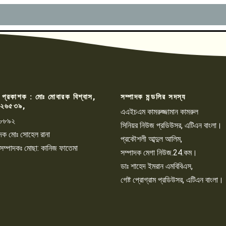
 প্রকাশক : মোঃ মোবারক বিশ্বাস,
সম্পাদক মন্ডলির সদস্য
২৬৫৩৯,
এএইচএম কামরুজ্জামান কামরুল
৮৮৯২
সিনিয়র নিউজ প্রডিউসর, এটিএন বাংলা।
্পাদক মোঃ সোহেল রানা
প্রকৌশলী আব্দুল আলিম,
 সম্পাদকঃ মোছা: কানিজ ফাতেমা
সম্পাদক মেগা নিউজ.24.কম।
ডাঃ শাহেদ ইমরান এমবিবিএস,
গেষ্ট প্রোগ্রাম প্রডিউসর, এটিএন বাংলা।