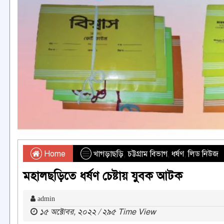
Home
খাগড়াছড়ি
,
চট্টগ্রাম বিভাগ
,
ধর্ষণ
,
লিড নিউজ
মহালছড়িতে ধর্ষণ চেষ্টায় যুবক আটক
admin
১৫ অক্টোবর, ২০২২ / ২৯৫ Time View