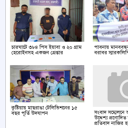
চারঘাটে ৩৮৪ পিস ইয়াবা ও ২০ গ্রাম
পাবনায় মানববন্ধন 
হেরোইনসহ একজন গ্রেপ্তার
বরাবর স্মারকলিপি
কুষ্টিয়ায় মাছরাঙা টেলিভিশনের ১৫
সংবাদ সম্মেলনে 
বছর পূর্তি উদযাপন
উদ্দেশ্য প্রণোদিত
প্রতিবাদ নাজির 