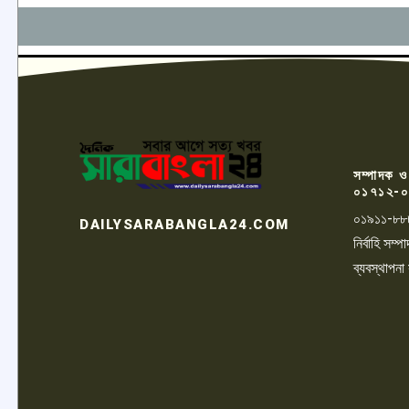
সম্পাদক ও
০১৭১২-০
০১৯১১-৮৮
DAILYSARABANGLA24.COM
নির্বাহি সম
ব্যবস্থাপনা
LOGO