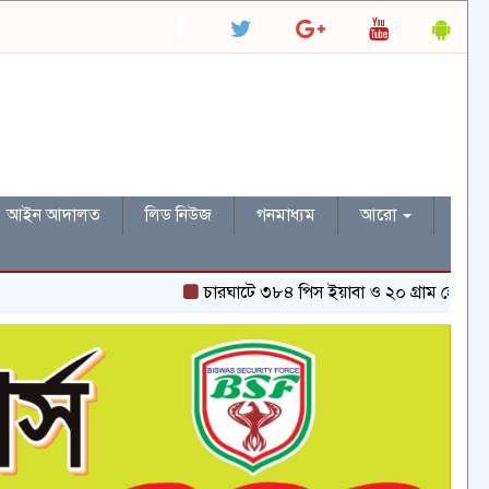
আইন আদালত
লিড নিউজ
গনমাধ্যম
আরো
চারঘাটে ৩৮৪ পিস ইয়াবা ও ২০ গ্রাম হেরোইনসহ একজন গ