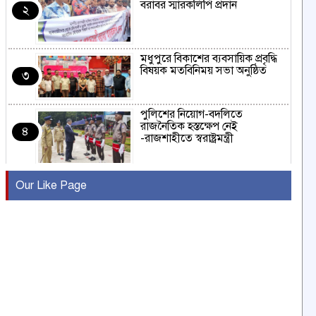
বরাবর স্মারকলিপি প্রদান
২
মধুপুরে বিকাশের ব্যবসায়িক প্রবৃদ্ধি
বিষয়ক মতবিনিময় সভা অনুষ্ঠিত
৩
পুলিশের নিয়োগ-বদলিতে
রাজনৈতিক হস্তক্ষেপ নেই
৪
-রাজশাহীতে স্বরাষ্ট্রমন্ত্রী
কুষ্টিয়ায় মাছরাঙা টেলিভিশনের ১৫
Our Like Page
বছর পূর্তি উদযাপন
৫
সংবাদ সম্মেলনে অভিযোগ অস্বীকার
উদ্দেশ্য প্রণোদিত সংবাদ প্রকাশের
৬
প্রতিবাদ নাজির হাসানের
পাবনার আটঘরিয়ার একদন্তে সিঁধ