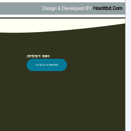
Design & Developed BY
Hostitbd.Com
যোগাযোগ করুন
০১৭১২-০২৬৫৩৯