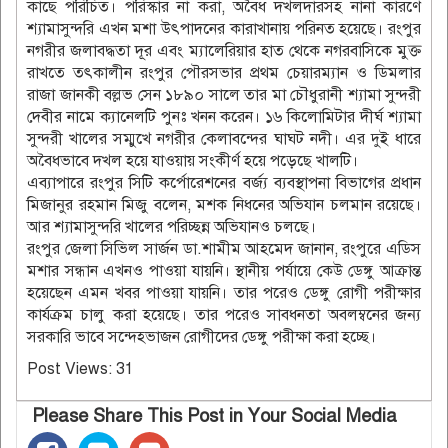
কাছে পরিচিত। পরিস্কার না করা, অবৈধ দখলদারসহ নানা কারণে
শ্যামাসুন্দরি এখন মশা উৎপাদনের কারাখানায় পরিনত হয়েছে। রংপুর
নগরীর জলাবদ্ধতা দূর এবং ম্যালেরিয়ার হাত থেকে নগরবাসিকে মুক্ত
রাখতে তৎকালীন রংপুর পৌরসভার প্রথম চেয়ারম্যান ও ডিমলার
রাজা জানকী বল্লভ সেন ১৮৯০ সালে তার মা চৌধুরানী শ্যামা সুন্দরী
দেবীর নামে ক্যানেলটি পুনঃ খনন করেন। ১৬ কিলোমিটার দীর্ঘ শ্যামা
সুন্দরী খালের সম্মুখে নগরীর কেলাবন্দের ঘাঘট নদী। এর দুই ধারে
অবৈধভাবে দখল হয়ে যাওয়ায় সংকীর্ণ হয়ে পড়েছে খালটি।
এব্যাপারে রংপুর সিটি কর্পোরেশনের বর্জ্য ব্যবস্থাপনা বিভাগের প্রধান
মিজানুর রহমান মিজু বলেন, মশক নিধনের অভিযান চলমান রয়েছে।
আর শ্যামাসুন্দরি খালের পরিচ্ছন্ন অভিযানও চলছে।
রংপুর জেলা সিভিল সার্জন ডা.শামীম আহমেদ জানান, রংপুরে এডিস
মশার সন্ধান এখনও পাওয়া যায়নি। স্থানীয় পর্যায়ে কেউ ডেঙ্গু আক্রান্ত
হয়েছেন এমন খবর পাওয়া যায়নি। তার পরেও ডেঙ্গু রোগী পরীক্ষার
কার্যক্রম চালু করা হয়েছে। তার পরেও সাবধনতা অবলম্বনের জন্য
সরকারি ভাবে সন্দেহভাজন রোগীদের ডেঙ্গু পরীক্ষা করা হচ্ছে।
Post Views:
31
Please Share This Post in Your Social Media