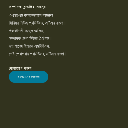
সম্পাদক মন্ডলির সদস্য
বিশ্বের সঙ্গে শিক্ষার্থীদের সংযোগ গড়ে
তুলতে হবে: শিমুল বিশ্বাস
এএইচএম কামরুজ্জামান কামরুল
১০
সিনিয়র নিউজ প্রডিউসর, এটিএন বাংলা।
প্রকৌশলী আব্দুল আলিম,
সম্পাদক মেগা নিউজ.24.কম।
ডাঃ শাহেদ ইমরান এমবিবিএস,
গেষ্ট প্রোগ্রাম প্রডিউসর, এটিএন বাংলা।
যোগাযোগ করুন
LOGO
০১৭১২-০২৬৫৩৯