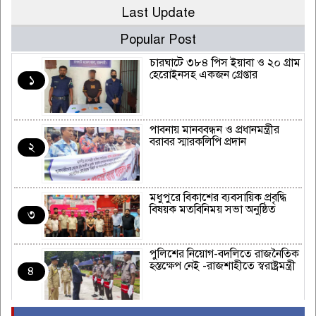
Last Update
Popular Post
চারঘাটে ৩৮৪ পিস ইয়াবা ও ২০ গ্রাম
হেরোইনসহ একজন গ্রেপ্তার
১
পাবনায় মানববন্ধন ও প্রধানমন্ত্রীর
বরাবর স্মারকলিপি প্রদান
২
মধুপুরে বিকাশের ব্যবসায়িক প্রবৃদ্ধি
বিষয়ক মতবিনিময় সভা অনুষ্ঠিত
৩
পুলিশের নিয়োগ-বদলিতে রাজনৈতিক
হস্তক্ষেপ নেই -রাজশাহীতে স্বরাষ্ট্রমন্ত্রী
৪