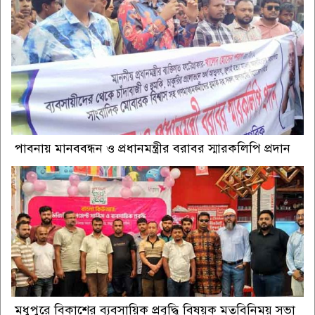
পাবনায় মানববন্ধন ও প্রধানমন্ত্রীর বরাবর স্মারকলিপি প্রদান
মধুপুরে বিকাশের ব্যবসায়িক প্রবৃদ্ধি বিষয়ক মতবিনিময় সভা