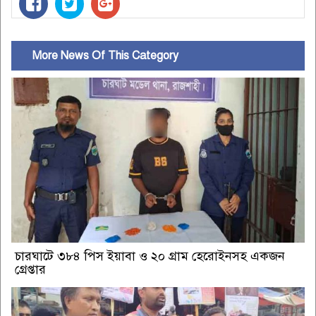
More News Of This Category
চারঘাটে ৩৮৪ পিস ইয়াবা ও ২০ গ্রাম হেরোইনসহ একজন
গ্রেপ্তার