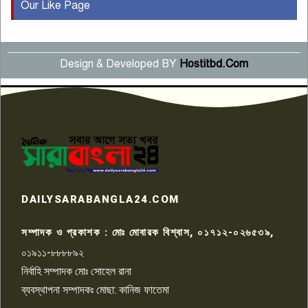
Our Like Page
কুষ্টিয়ায় মাছরাঙা টেলিভিশনের ১৫
বছর পূর্তি উদযাপন
৫
Design & Developed BY
Hostitbd.Com
সংবাদ সম্মেলনে অভিযোগ অস্বীকার
উদ্দেশ্য প্রণোদিত সংবাদ প্রকাশের
৬
প্রতিবাদ নাজির হাসানের
পাবনার আটঘরিয়ার একদন্তে সিঁধ
কেটে ঘরে ঢুকে স্কুল শিক্ষিকাকে হত্যা
৭
টয়লেটের ট্যাংকি থেকে লাশ উদ্ধার
রাজশাহীতে সন্ত্রাসী হামলায় গুরুতর
DAILYSARABANGLA24.COM
আহত সাংবাদিক সম্রাট, হাসপাতালে
৮
চিকিৎসাধীন
সম্পাদক ও প্রকাশক : মোঃ মোবারক বিশ্বাস, ০১৭১২-০২৬৫৩৯,
০১৯১১-৮৮৮৮৯২
পাবনা জেলা জাসাসের আহবায়ক
নির্বাহি সম্পাদক মোঃ সোহেল রানা
খালেদ হোসেন পরাগের বিরুদ্ধে
৯
চাঁদাবাজি ও হয়রানির অভিযোগ
ব্যবস্থাপনা সম্পাদকঃ মোছা: কানিজ ফাতেমা