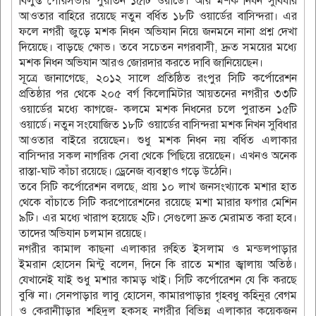
বিলুপ্ত পৌরসভার পুরাতন ১৫টি ওয়ার্ডে। আর মশক নিধন সুবিধার
আওতার বাহিরে রয়েছে নতুন বর্ধিত ১৮টি ওয়ার্ডের বাসিন্দরা। এর
ফলে নগরী জুড়ে মশক নিধন অভিযান নিয়ে জনমনে নানা প্রশ্ন দেখা
দিয়েছে। বাড়ছে ক্ষোভ। তবে সচেতন নগরবাসী, দ্রুত সময়ের মধ্যে
মশক নিধন অভিযান আরও জোরদার করতে দাবি জানিয়েছেন।
সূত্রে জানাগেছে, ২০১২ সালে প্রতিষ্ঠিত রংপুর সিটি কর্পোরেশন
প্রতিষ্ঠার পর থেকে ২০৫ বর্গ কিলোমিটার আয়তনের নগরীর ৩৩টি
ওয়ার্ডের মধ্যে কাগজে- কলমে মশক নিধনের চলে পুরাতন ১৫টি
ওয়ার্ডে। নতুন সংযোজিত ১৮টি ওয়ার্ডের বাসিন্দরা মশক নিখন সুবিধার
আওতার বাইরে রয়েছেন। শুধু মশক নিধন নয় বর্ধিত এলাকার
বাসিন্দার সকল নাগরিক সেবা থেকে পিছিয়ে রয়েছেন। এখনও অনেক
রাস্তা-ঘাট কাঁচা রয়েছে। ড্রেনেজ ব্যবস্থাও গড়ে উঠেনি।
তবে সিটি কর্পোরেশন বলছে, প্রায় ১০ লাখ জনসংখ্যাকে মশার হাত
থেকে বাঁচাতে সিটি করপোরেশনের রয়েছে মশা মারার ফগার মেশিন
৯টি। এর মধ্যে খারাপ হয়েছে ২টি। সেগুলো দ্রুত মেরামত করা হবে।
তাদের অভিযান চলমান রয়েছে।
নগরীর কামাল কাছনা এলাকার রুহিত ইসলাম ও মন্ডলপাড়ার
ইমরান হোসেন মিন্টু বলেন, দিনে কি রাতে মশার জ্বালায় অতিষ্ঠ।
যেখানেই যাই শুধু মশার কামড় খাই। সিটি কর্পোরেশন যে কি করছে
বুঝি না। সেনপাড়ার লাবু হোসেন, কামারপাড়ার গৃহবধু কহিনুর বেগম
ও কেরানীাড়ার শহিদুল হকসহ নগরীর বিভিন্ন এলাকার কয়েকজন