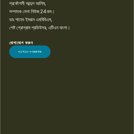
প্রকৌশলী আব্দুল আলিম,
সম্পাদক মেগা নিউজ.24.কম।
ডাঃ শাহেদ ইমরান এমবিবিএস,
গেষ্ট প্রোগ্রাম প্রডিউসর, এটিএন বাংলা।
যোগাযোগ করুন
LOGO
০১৭১২-০২৬৫৩৯