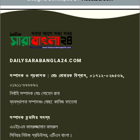
সংবাদ সম্মেলনে অভিযোগ অস্বীকার
উদ্দেশ্য প্রণোদিত সংবাদ প্রকাশের
৬
প্রতিবাদ নাজির হাসানের
পাবনার আটঘরিয়ার একদন্তে সিঁধ
কেটে ঘরে ঢুকে স্কুল শিক্ষিকাকে হত্যা
৭
টয়লেটের ট্যাংকি থেকে লাশ উদ্ধার
রাজশাহীতে সন্ত্রাসী হামলায় গুরুতর
DAILYSARABANGLA24.COM
আহত সাংবাদিক সম্রাট, হাসপাতালে
৮
চিকিৎসাধীন
সম্পাদক ও প্রকাশক : মোঃ মোবারক বিশ্বাস, ০১৭১২-০২৬৫৩৯,
০১৯১১-৮৮৮৮৯২
পাবনা জেলা জাসাসের আহবায়ক
নির্বাহি সম্পাদক মোঃ সোহেল রানা
খালেদ হোসেন পরাগের বিরুদ্ধে
৯
চাঁদাবাজি ও হয়রানির অভিযোগ
ব্যবস্থাপনা সম্পাদকঃ মোছা: কানিজ ফাতেমা
সম্পাদক মন্ডলির সদস্য
বিশ্বের সঙ্গে শিক্ষার্থীদের সংযোগ গড়ে
তুলতে হবে: শিমুল বিশ্বাস
এএইচএম কামরুজ্জামান কামরুল
১০
সিনিয়র নিউজ প্রডিউসর, এটিএন বাংলা।