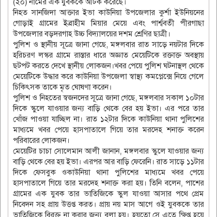
(২০) নামের এক যুবককে আটক করেছে।
নিহত সানজিদা আক্তার ইভা কাউনিয়া উপজেলার কুর্শা ইউনিয়নের
গোড়াই গ্রামের ইব্রাহীম মিয়ার মেয়ে এবং পার্শ্ববতী পীরগাছা
উপজেলার বড়দরগাহ উচ্চ বিদ্যালয়ের দশম শ্রেণির ছাত্রী।
পুলিশ ও স্থানীয় সূত্রে জানা গেছে, মঙ্গলবার রাত সাড়ে নয়টার দিকে
হরিচরণ লস্কর গ্রামে রাস্তার ধারে অজ্ঞাত মেয়েটিকে রক্তাক্ত অবস্থায়
ছটপট করতে দেখে স্থানীয় লোকজন।খবর পেয়ে পুলিশ ঘটনাস্থল থেকে
মেয়েটিকে উদ্ধার করে কাউনিয়া উপজেলা স্বাস্থ্য কমপ্লেক্সে নিয়ে গেলে
চিকিৎসক তাকে মৃত ঘোষণা করেন।
পুলিশ ও নিহতের স্বজনদের সূত্রে জানা গেছে, মঙ্গলবার সকাল ১০টার
দিকে স্কুলে যাওয়ার জন্য বাড়ি থেকে বের হয় ইভা। এর পরে তার
খোঁজ পাওয়া যাচ্ছিল না। রাত ১২টার দিকে কাউনিয়া থানা পুলিশের
মাধ্যমে খবর পেয়ে হাসপাতালে গিয়ে তার মরদেহ শনাক্ত করেন
পরিবারের লোকজন।
মেয়েটির চাচা সোলেমান আলী জানান, মঙ্গলবার স্কুলে যাওয়ার জন্য
বাড়ি থেকে বের হয় ইভা। এরপর আর বাড়ি ফেরেনি। রাত সাড়ে ১১টার
দিকে ফেসবুক ওকাউনিয়া থানা পুলিশের মাধ্যমে খবর পেয়ে
হাসপাতালে গিয়ে তার মরদেহ শনাক্ত করা হয়। তিনি বলেন, পাশের
গ্রামের এক যুবক তার ভাতিজিকে স্কুল যাওয়া আসার পথে প্রেম
নিবেদন সহ প্রায় উত্তপ্ত করত। প্রায় নয় মাস আগে ওই যুবককে তার
ভাতিজিকে বিরক্ত না করার জন্য বলা হয়। হয়তো সে এতে ক্ষিপ্ত হয়ে