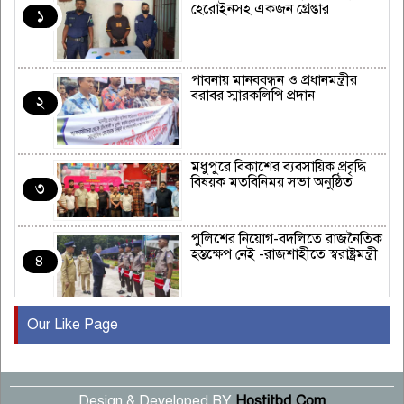
হেরোইনসহ একজন গ্রেপ্তার
১
পাবনায় মানববন্ধন ও প্রধানমন্ত্রীর
বরাবর স্মারকলিপি প্রদান
২
মধুপুরে বিকাশের ব্যবসায়িক প্রবৃদ্ধি
বিষয়ক মতবিনিময় সভা অনুষ্ঠিত
৩
পুলিশের নিয়োগ-বদলিতে রাজনৈতিক
হস্তক্ষেপ নেই -রাজশাহীতে স্বরাষ্ট্রমন্ত্রী
৪
Our Like Page
কুষ্টিয়ায় মাছরাঙা টেলিভিশনের ১৫
বছর পূর্তি উদযাপন
৫
Design & Developed BY
Hostitbd.Com