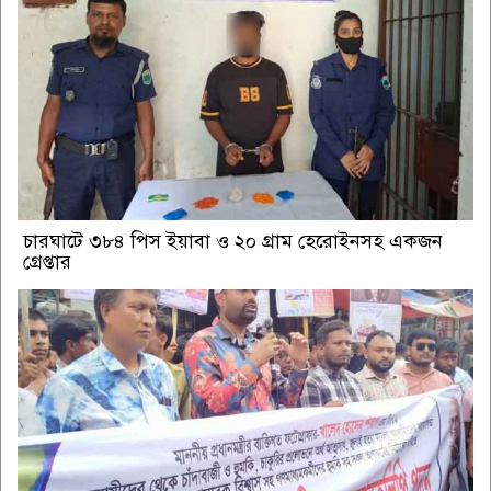
চারঘাটে ৩৮৪ পিস ইয়াবা ও ২০ গ্রাম হেরোইনসহ একজন
গ্রেপ্তার