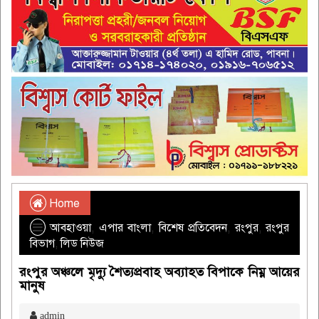
Home
আবহাওয়া
,
এপার বাংলা
,
বিশেষ প্রতিবেদন
,
রংপুর
,
রংপুর
বিভাগ
,
লিড নিউজ
রংপুর অঞ্চলে মৃদ্যু শৈত্যপ্রবাহ অব্যাহত বিপাকে নিম্ন আয়ের
মানুষ
admin