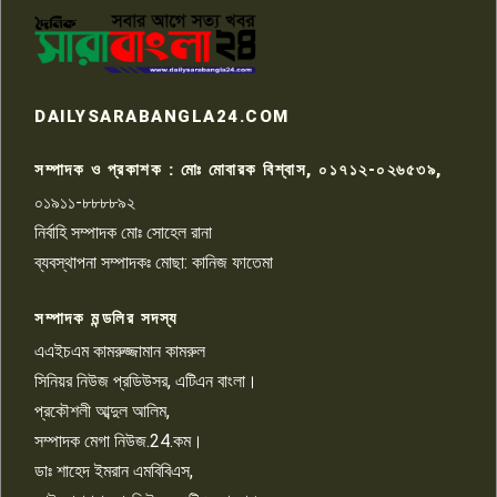
পাবনার আটঘরিয়ার একদন্তে সিঁধ
কেটে ঘরে ঢুকে স্কুল শিক্ষিকাকে হত্যা
৭
টয়লেটের ট্যাংকি থেকে লাশ উদ্ধার
রাজশাহীতে সন্ত্রাসী হামলায় গুরুতর
DAILYSARABANGLA24.COM
আহত সাংবাদিক সম্রাট, হাসপাতালে
৮
চিকিৎসাধীন
সম্পাদক ও প্রকাশক : মোঃ মোবারক বিশ্বাস, ০১৭১২-০২৬৫৩৯,
০১৯১১-৮৮৮৮৯২
পাবনা জেলা জাসাসের আহবায়ক
নির্বাহি সম্পাদক মোঃ সোহেল রানা
খালেদ হোসেন পরাগের বিরুদ্ধে
৯
চাঁদাবাজি ও হয়রানির অভিযোগ
ব্যবস্থাপনা সম্পাদকঃ মোছা: কানিজ ফাতেমা
সম্পাদক মন্ডলির সদস্য
বিশ্বের সঙ্গে শিক্ষার্থীদের সংযোগ গড়ে
তুলতে হবে: শিমুল বিশ্বাস
এএইচএম কামরুজ্জামান কামরুল
১০
সিনিয়র নিউজ প্রডিউসর, এটিএন বাংলা।
প্রকৌশলী আব্দুল আলিম,
সম্পাদক মেগা নিউজ.24.কম।
ডাঃ শাহেদ ইমরান এমবিবিএস,