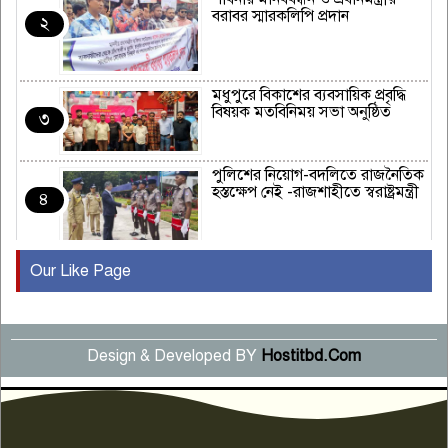
বরাবর স্মারকলিপি প্রদান
২
মধুপুরে বিকাশের ব্যবসায়িক প্রবৃদ্ধি
বিষয়ক মতবিনিময় সভা অনুষ্ঠিত
৩
পুলিশের নিয়োগ-বদলিতে রাজনৈতিক
হস্তক্ষেপ নেই -রাজশাহীতে স্বরাষ্ট্রমন্ত্রী
৪
Our Like Page
কুষ্টিয়ায় মাছরাঙা টেলিভিশনের ১৫
বছর পূর্তি উদযাপন
৫
Design & Developed BY
Hostitbd.Com
সংবাদ সম্মেলনে অভিযোগ অস্বীকার
উদ্দেশ্য প্রণোদিত সংবাদ প্রকাশের
৬
প্রতিবাদ নাজির হাসানের