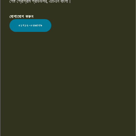
গেষ্ট প্রোগ্রাম প্রডিউসর, এটিএন বাংলা।
যোগাযোগ করুন
LOGO
০১৭১২-০২৬৫৩৯