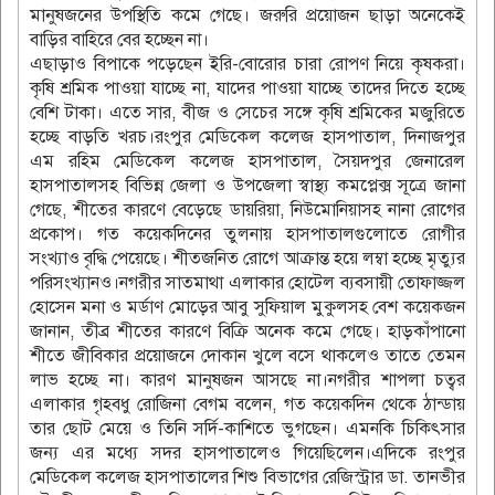
মানুষজনের উপস্থিতি কমে গেছে। জরুরি প্রয়োজন ছাড়া অনেকেই
বাড়ির বাহিরে বের হচ্ছেন না।
এছাড়াও বিপাকে পড়েছেন ইরি-বোরোর চারা রোপণ নিয়ে কৃষকরা।
কৃষি শ্রমিক পাওয়া যাচ্ছে না, যাদের পাওয়া যাচ্ছে তাদের দিতে হচ্ছে
বেশি টাকা। এতে সার, বীজ ও সেচের সঙ্গে কৃষি শ্রমিকের মজুরিতে
হচ্ছে বাড়তি খরচ।রংপুর মেডিকেল কলেজ হাসপাতাল, দিনাজপুর
এম রহিম মেডিকেল কলেজ হাসপাতাল, সৈয়দপুর জেনারেল
হাসপাতালসহ বিভিন্ন জেলা ও উপজেলা স্বাস্থ্য কমপ্লেক্স সূত্রে জানা
গেছে, শীতের কারণে বেড়েছে ডায়রিয়া, নিউমোনিয়াসহ নানা রোগের
প্রকোপ। গত কয়েকদিনের তুলনায় হাসপাতালগুলোতে রোগীর
সংখ্যাও বৃদ্ধি পেয়েছে। শীতজনিত রোগে আক্রান্ত হয়ে লম্বা হচ্ছে মৃত্যুর
পরিসংখ্যানও।নগরীর সাতমাথা এলাকার হোটেল ব্যবসায়ী তোফাজ্জল
হোসেন মনা ও মর্ডাণ মোড়ের আবু সুফিয়াল মুকুলসহ বেশ কয়েকজন
জানান, তীব্র শীতের কারণে বিক্রি অনেক কমে গেছে। হাড়কাঁপানো
শীতে জীবিকার প্রয়োজনে দোকান খুলে বসে থাকলেও তাতে তেমন
লাভ হচ্ছে না। কারণ মানুষজন আসছে না।নগরীর শাপলা চত্বর
এলাকার গৃহবধু রোজিনা বেগম বলেন, গত কয়েকদিন থেকে ঠান্ডায়
তার ছোট মেয়ে ও তিনি সর্দি-কাশিতে ভুগছেন। এমনকি চিকিৎসার
জন্য এর মধ্যে সদর হাসপাতালেও গিয়েছিলেন।এদিকে রংপুর
মেডিকেল কলেজ হাসপাতালের শিশু বিভাগের রেজিস্ট্রার ডা. তানভীর