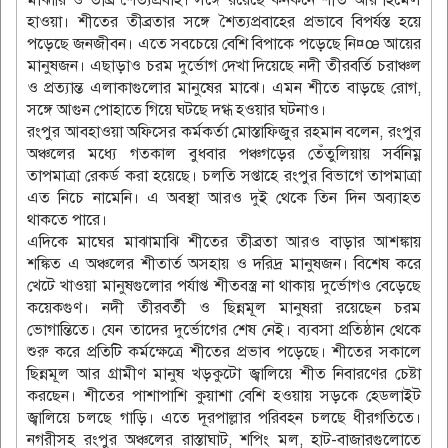
মাঝারি ও তীব্র শৈত্যপ্রবাহ। সঙ্গে রয়েছে কনকনে শীত আর হিমেল
হাওয়া। শীতের তীব্রতার সঙ্গে শৈত্যপ্রবাহের প্রভাবে বিপর্যস্ত হয়ে
পড়েছে জনজীবন। এতে সবচেয়ে বেশি বিপাকে পড়েছে নি¤œ আয়ের
মানুষজন। এছাড়াও চরম দুর্ভোগ দেখা দিয়েছে নদী তীরবর্তি চরাঞ্চল
ও প্রত্যান্ত এলাকাগুলোর মানুষের মাঝে। এমন শীতে বাড়ছে রোগ,
সঙ্গে আগুন পোহাতে গিয়ে ঘটছে দগ্ধ হওয়ার ঘটনাও।
রংপুর আবহাওয়া অফিসের কর্মকর্তা মোস্তাফিজুর রহমান বলেন, রংপুর
অঞ্চলের মধ্যে গতকাল বুধবার পঞ্চগড়ের তেঁতুলিয়ায় সর্বনিম্ন
তাপমাত্রা রেকর্ড করা হয়েছে। চলতি সপ্তাহে রংপুর বিভাগে তাপমাত্রা
এত নিচে নামেনি। এ অবস্থা আরও দুই থেকে তিন দিন অব্যাহত
থাকতে পারে।
এদিকে মাঘের মাঝামাঝি শীতের তীব্রতা আরও বাড়ার আশঙ্কায়
শঙ্কিত এ অঞ্চলের শীতার্ত অসহায় ও দরিদ্র মানুষজন। বিশেষ করে
খেটে খাওয়া মানুষগুলোর পর্যাপ্ত শীতবস্ত্র না থাকায় দুর্ভোগও বেড়েছে
কয়েকগুণ। নদী তীরবর্তী ও ছিন্নমূল মানুষরা রয়েছেন চরম
ভোগান্তিতে। যেন তাদের দুর্ভোগের শেষ নেই। ব্যবসা প্রতিষ্ঠান থেকে
শুরু করে প্রতিটি কর্মক্ষেত্রে শীতের প্রভাব পড়েছে। শীতের সকালে
ছিন্নমূল আর গ্রামীণ মানুষ খড়কুটো জ্বালিয়ে শীত নিবারণের চেষ্টা
করছেন। শীতের পাশাপাশি কুয়াশা বেশি হওয়ায় সড়কে হেডলাইট
জ্বালিয়ে চলছে গাড়ি। এতে দূরপাল্লার পরিবহন চলছে ধীরগতিতে।
নগরীসহ রংপুর অঞ্চলের রাস্তাঘাট, শপিং মল, হাট-বাজারগুলোতে