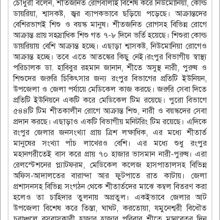
চৌধুরী বলেন, শীতজনিত রোগবালাই বিশেষ করে নিউমোনিয়া, কোল্ড
ডায়রিয়া, শ্বাসকষ্ট, জ্বর ব্যাপকভাবে ছড়িয়ে পড়েছে। আক্রান্তদের
বেশিরভাগই শিশু ও বয়স্ক মানুষ। শীতজনিত রোগসহ বিভিন্ন রোগে
আক্রান্ত প্রায় সহস্রাধিক শিশু গত ৭-৮ দিনে ভর্তি হয়েছে। শিশুরা কোল্ড
ডায়রিয়ায় বেশি আক্রান্ত হচ্ছে। এছাড়া শ্বাসকষ্ট, নিউমোনিয়া রোগেও
আক্রান্ত হচ্ছে। তবে এতে আতঙ্কের কিছু নেই।রংপুর বিভাগীয় স্বাস্থ্য
পরিচালক ডা. হাবিবুর রহমান জানান, শীতে অসুস্থ নারী, পুরুষ ও
শিশুদের জরুরি চিকিৎসার জন্য রংপুর বিভাগের প্রতিটি ইউনিয়ন,
উপজেলা ও জেলা পর্যায়ে মেডিকেল কাজ করছে। জরুরি সেবা দিতে
প্রতিটি ইউনিয়নে একটি করে মেডিকেল টিম রয়েছে। পুরো বিভাগে
৫৪৪টি টিম শীতকালীন রোগে আক্রান্ত শিশু, নারী ও বয়স্কদের সেবা
প্রদান করছে। এছাড়াও একটি বিভাগীয় মনিটরিং টিম রয়েছে। এদিকে
রংপুর জেলার জনসংখ্যা প্রায় ত্রিশ লক্ষাধিক, এর মধ্যে শীতার্ত
মানুষের সংখ্যা পাঁচ লাখেরও বেশি। এর মধ্যে শুধু রংপুর
মহানগরীতেই বাস করে প্রায় ৭০ হাজার ভাসমান নারী-পুরুষ। এরা
রেলস্টেশনের প্ল্যাটফরম, মেডিকেল কলেজ হাসপাতালসহ বিভিন্ন
অফিস-আদালতের বারান্দা আর ফুটপাতে রাত কাটায়। জেলা
প্রশাসনসহ বিভিন্ন সংগঠন থেকে শীতার্তদের মাঝে কম্বল বিতরণ করা
হলেও তা চাহিদার তুলনায় অপ্রতুল। একইভাবে জেলার আট
উপজেলা বিশেষ করে তিস্তা, ঘাঘট, করতোয়া, যমুনেশ্বরী বিধৌত
চরাঞ্চলে বসবাসকারী হাজার হাজার পরিবার শীতে মানবেতর দিন