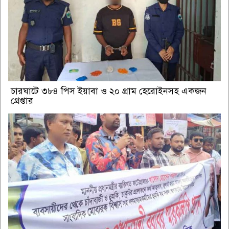
চারঘাটে ৩৮৪ পিস ইয়াবা ও ২০ গ্রাম হেরোইনসহ একজন
গ্রেপ্তার