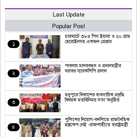
Last Update
Popular Post
চারঘাটে ৩৮৪ পিস ইয়াবা ও ২০ গ্রাম
হেরোইনসহ একজন গ্রেপ্তার
১
পাবনায় মানববন্ধন ও প্রধানমন্ত্রীর
বরাবর স্মারকলিপি প্রদান
২
মধুপুরে বিকাশের ব্যবসায়িক প্রবৃদ্ধি
বিষয়ক মতবিনিময় সভা অনুষ্ঠিত
৩
পুলিশের নিয়োগ-বদলিতে রাজনৈতিক
হস্তক্ষেপ নেই -রাজশাহীতে স্বরাষ্ট্রমন্ত্রী
৪