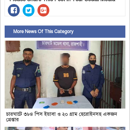
More News Of This Category
চারঘাটে ৩৮৪ পিস ইয়াবা ও ২০ গ্রাম হেরোইনসহ একজন
গ্রেপ্তার