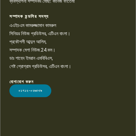
ব্যবস্থাপনা সম্পাদকঃ মোছা: কানিজ ফাতেমা
সম্পাদক মন্ডলির সদস্য
বিশ্বের সঙ্গে শিক্ষার্থীদের সংযোগ গড়ে
তুলতে হবে: শিমুল বিশ্বাস
এএইচএম কামরুজ্জামান কামরুল
১০
সিনিয়র নিউজ প্রডিউসর, এটিএন বাংলা।
প্রকৌশলী আব্দুল আলিম,
সম্পাদক মেগা নিউজ.24.কম।
ডাঃ শাহেদ ইমরান এমবিবিএস,
গেষ্ট প্রোগ্রাম প্রডিউসর, এটিএন বাংলা।
যোগাযোগ করুন
LOGO
০১৭১২-০২৬৫৩৯