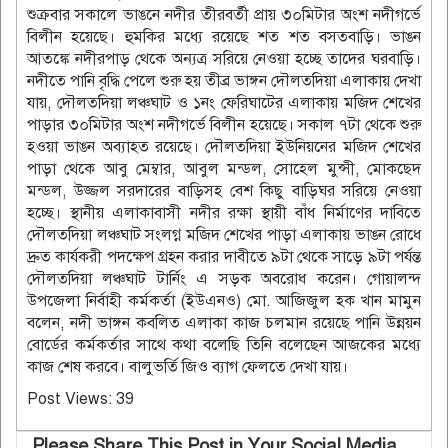
শুক্রবার সকালে ভাঙনে নদীর তীরবর্তী প্রায় ৩০মিটার অংশ নদীগর্ভে
বিলীন হয়েছে। হুমকির মধ্যে রয়েছে শত শত বসতবাড়ি। ভাঙন
আতঙ্কে নদীরপাড় থেকে অন্যত্র সরিয়ে নেওয়া হচ্ছে তাদের ঘরবাড়ি।
নদীতে পানি বৃদ্ধি পেলে শুরু হয় তীব্র ভাঙ্গন দৌলতদিয়া এলাকায় দেখা
যায়, দৌলতদিয়া লঞ্চঘাট ও ১নং ফেরিঘাটের এলাকায় মজিদ শেখের
পাড়ার ৩০মিটার অংশ নদীগর্ভে বিলীন হয়েছে। সকাল ৭টা থেকে শুরু
হওয়া ভাঙন অব্যাহত রয়েছে। দৌলতদিয়া ইউনিয়নের মজিদ শেখের
পাড়া থেকে আবু মেম্বার, আবুল মন্ডল, সোহেল মুন্সী, মোকছেদ
মন্ডল, উজ্জল সরদারের বাড়িসহ বেশ কিছু বাড়িঘর সরিয়ে নেওয়া
হচ্ছে। স্থানীয় এলাকাবাসী নদীর রক্ষা স্থায়ী বাঁধ নির্মাণের দাবিতে
দৌলতদিয়া লঞ্চঘাট সংলগ্ন মজিদ শেখের পাড়া এলাকায় ভাঙন রোধে
দ্রুত কার্যকরী পদক্ষেপ গ্রহন করার দাবীতে ৯টা থেকে সাড়ে ৯টা পর্যন্ত
দৌলতদিয়া লঞ্চঘাট টার্নিং এ সড়ক অবরোধ করেন। গোয়ালন্দ
উপজেলা নির্বাহী কর্মকর্তা (ইউএনও) মো. আজিজুল হক খান মামুন
বলেন, নদী ভাঙ্গন কবলিত এলাকা কাজ চলমান রয়েছে পানি উন্নয়ন
বোর্ডের কর্মকর্তার সাথে কথা বলেছি তিনি বলেছেন আজকের মধ্যে
কাজ শেষ করবে। বালুভর্তি জিও ব্যাগ ফেলতে দেখা যায়।
Post Views:
39
Please Share This Post in Your Social Media