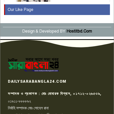
Our Like Page
কুষ্টিয়ায় মাছরাঙা টেলিভিশনের ১৫
বছর পূর্তি উদযাপন
৫
Design & Developed BY
Hostitbd.Com
সংবাদ সম্মেলনে অভিযোগ অস্বীকার
উদ্দেশ্য প্রণোদিত সংবাদ প্রকাশের
৬
প্রতিবাদ নাজির হাসানের
পাবনার আটঘরিয়ার একদন্তে সিঁধ
কেটে ঘরে ঢুকে স্কুল শিক্ষিকাকে হত্যা
৭
টয়লেটের ট্যাংকি থেকে লাশ উদ্ধার
রাজশাহীতে সন্ত্রাসী হামলায় গুরুতর
DAILYSARABANGLA24.COM
আহত সাংবাদিক সম্রাট, হাসপাতালে
৮
চিকিৎসাধীন
সম্পাদক ও প্রকাশক : মোঃ মোবারক বিশ্বাস, ০১৭১২-০২৬৫৩৯,
০১৯১১-৮৮৮৮৯২
পাবনা জেলা জাসাসের আহবায়ক
নির্বাহি সম্পাদক মোঃ সোহেল রানা
খালেদ হোসেন পরাগের বিরুদ্ধে
৯
চাঁদাবাজি ও হয়রানির অভিযোগ