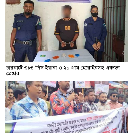
চারঘাটে ৩৮৪ পিস ইয়াবা ও ২০ গ্রাম হেরোইনসহ একজন
গ্রেপ্তার