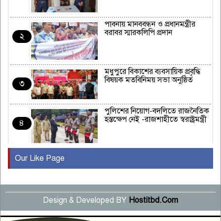
পাবনায় মানববন্ধন ও প্রধানমন্ত্রীর
বরাবর স্মারকলিপি প্রদান
২
মধুপুরে বিকাশের ব্যবসায়িক প্রবৃদ্ধি
বিষয়ক মতবিনিময় সভা অনুষ্ঠিত
৩
পুলিশের নিয়োগ-বদলিতে রাজনৈতিক
হস্তক্ষেপ নেই -রাজশাহীতে স্বরাষ্ট্রমন্ত্রী
৪
Our Like Page
কুষ্টিয়ায় মাছরাঙা টেলিভিশনের ১৫
বছর পূর্তি উদযাপন
৫
Design & Developed BY
Hostitbd.Com
সংবাদ সম্মেলনে অভিযোগ অস্বীকার
উদ্দেশ্য প্রণোদিত সংবাদ প্রকাশের
৬
প্রতিবাদ নাজির হাসানের