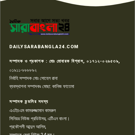
পাবনার আটঘরিয়ার একদন্তে সিঁধ
কেটে ঘরে ঢুকে স্কুল শিক্ষিকাকে হত্যা
৭
টয়লেটের ট্যাংকি থেকে লাশ উদ্ধার
রাজশাহীতে সন্ত্রাসী হামলায় গুরুতর
DAILYSARABANGLA24.COM
আহত সাংবাদিক সম্রাট, হাসপাতালে
৮
চিকিৎসাধীন
সম্পাদক ও প্রকাশক : মোঃ মোবারক বিশ্বাস, ০১৭১২-০২৬৫৩৯,
০১৯১১-৮৮৮৮৯২
পাবনা জেলা জাসাসের আহবায়ক
নির্বাহি সম্পাদক মোঃ সোহেল রানা
খালেদ হোসেন পরাগের বিরুদ্ধে
৯
চাঁদাবাজি ও হয়রানির অভিযোগ
ব্যবস্থাপনা সম্পাদকঃ মোছা: কানিজ ফাতেমা
সম্পাদক মন্ডলির সদস্য
বিশ্বের সঙ্গে শিক্ষার্থীদের সংযোগ গড়ে
তুলতে হবে: শিমুল বিশ্বাস
এএইচএম কামরুজ্জামান কামরুল
১০
সিনিয়র নিউজ প্রডিউসর, এটিএন বাংলা।
প্রকৌশলী আব্দুল আলিম,
সম্পাদক মেগা নিউজ.24.কম।