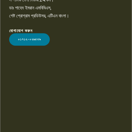
ডাঃ শাহেদ ইমরান এমবিবিএস,
গেষ্ট প্রোগ্রাম প্রডিউসর, এটিএন বাংলা।
যোগাযোগ করুন
LOGO
০১৭১২-০২৬৫৩৯